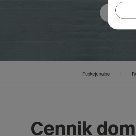
Funkcjonalne
R
Cennik do