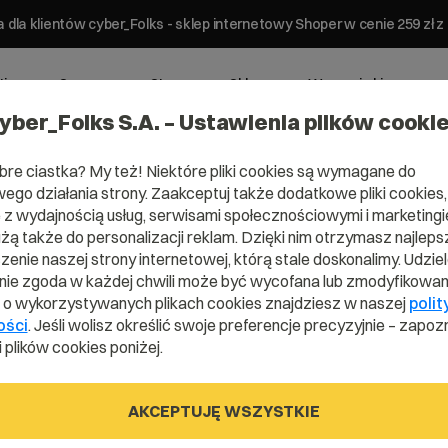
 dla klientów cyber_Folks - sklep internetowy Shoper w cenie 259 z
ting
Serwery
Strony
Sklepy
Wsparcie biznesowe
yber_Folks S.A. – Ustawienia plików cooki
bre ciastka? My też! Niektóre pliki cookies są wymagane do
ego działania strony. Zaakceptuj także dodatkowe pliki cookies,
z wydajnością usług, serwisami społecznościowymi i marketingie
użą także do personalizacji reklam. Dzięki nim otrzymasz najleps
Dobra domen
enie naszej strony internetowej, którą stale doskonalimy. Udzie
ie zgoda w każdej chwili może być wycofana lub zmodyfikowan
i o wykorzystywanych plikach cookies znajdziesz w naszej
polit
ości
. Jeśli wolisz określić swoje preferencje precyzyjnie – zapozn
znaleziona!
 plików cookies poniżej.
AKCEPTUJĘ WSZYSTKIE
 system podpowiadania dobrych domen uła