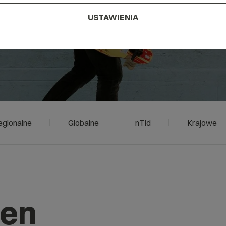
USTAWIENIA
egionalne
Globalne
nTld
Krajowe
men