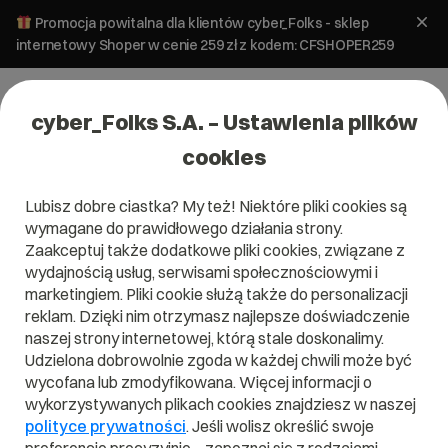
Promocja powitalna dla klientów cyber_Folks - sklep
internetowy Shoper w cenie 259 zł z kodem: CFSHOPER259
cyber_Folks S.A. – Ustawienia plików
cookies
Lubisz dobre ciastka? My też! Niektóre pliki cookies są
wymagane do prawidłowego działania strony.
Zaakceptuj także dodatkowe pliki cookies, związane z
Domena .team
wydajnością usług, serwisami społecznościowymi i
marketingiem. Pliki cookie służą także do personalizacji
W jedności siła
reklam. Dzięki nim otrzymasz najlepsze doświadczenie
naszej strony internetowej, którą stale doskonalimy.
Udzielona dobrowolnie zgoda w każdej chwili może być
wycofana lub zmodyfikowana. Więcej informacji o
wykorzystywanych plikach cookies znajdziesz w naszej
.team
polityce prywatności
. Jeśli wolisz określić swoje