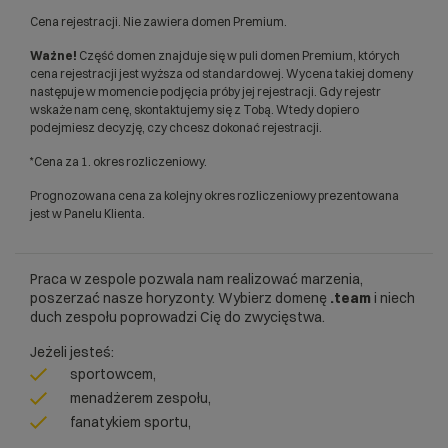
Cena rejestracji. Nie zawiera domen Premium.
Ważne!
Część domen znajduje się w puli domen Premium, których
cena rejestracji jest wyższa od standardowej. Wycena takiej domeny
następuje w momencie podjęcia próby jej rejestracji. Gdy rejestr
wskaże nam cenę, skontaktujemy się z Tobą. Wtedy dopiero
podejmiesz decyzję, czy chcesz dokonać rejestracji.
*Cena za 1. okres rozliczeniowy.
Prognozowana cena za kolejny okres rozliczeniowy prezentowana
jest w Panelu Klienta.
Praca w zespole pozwala nam realizować marzenia,
poszerzać nasze horyzonty. Wybierz domenę
.team
i niech
duch zespołu poprowadzi Cię do zwycięstwa.
Jeżeli jesteś:
sportowcem,
menadżerem zespołu,
fanatykiem sportu,