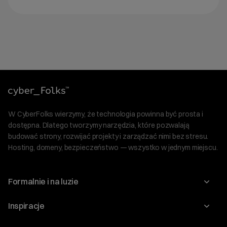
W CyberFolks wierzymy, że technologia powinna być prosta i
dostępna. Dlatego tworzymy narzędzia, które pozwalają
budować strony, rozwijać projekty i zarządzać nimi bez stresu.
Hosting, domeny, bezpieczeństwo — wszystko w jednym miejscu.
Formalnie i na luzie
O nas
Inspiracje
Relacje inwestorskie
Blog