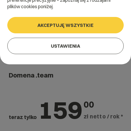
preferencje precyzyjnie – zapoznaj się z rodzajami
Szukaj
plików cookies poniżej.
AKCEPTUJĘ WSZYSTKIE
USTAWIENIA
Domena .team
159
00
zł netto / rok *
teraz tylko