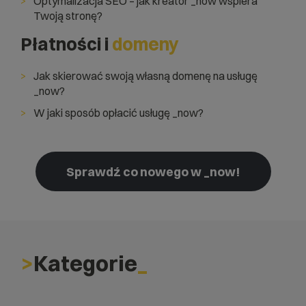
Optymalizacja SEO – jak kreator _now wspiera
Twoją stronę?
Płatności i
domeny
Jak skierować swoją własną domenę na usługę
_now?
W jaki sposób opłacić usługę _now?
Sprawdź co nowego w _now!
Kategorie