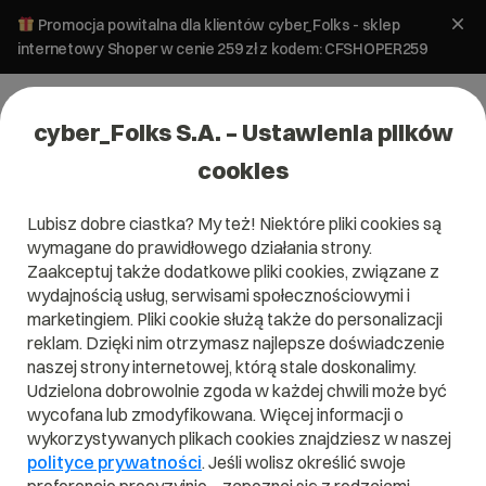
Promocja powitalna dla klientów cyber_Folks - sklep
internetowy Shoper w cenie 259 zł z kodem: CFSHOPER259
cyber_Folks S.A. – Ustawienia plików
cookies
Lubisz dobre ciastka? My też! Niektóre pliki cookies są
wymagane do prawidłowego działania strony.
Jak możemy Ci pomóc z
Zaakceptuj także dodatkowe pliki cookies, związane z
wydajnością usług, serwisami społecznościowymi i
Twoją stroną?
marketingiem. Pliki cookie służą także do personalizacji
reklam. Dzięki nim otrzymasz najlepsze doświadczenie
naszej strony internetowej, którą stale doskonalimy.
Udzielona dobrowolnie zgoda w każdej chwili może być
wycofana lub zmodyfikowana. Więcej informacji o
wykorzystywanych plikach cookies znajdziesz w naszej
polityce prywatności
. Jeśli wolisz określić swoje