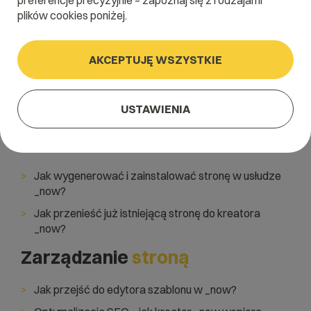
preferencje precyzyjnie – zapoznaj się z rodzajami
plików cookies poniżej.
Jeśli szukasz pomocy dla pozostałych usług cyber_Folks,
AKCEPTUJĘ WSZYSTKIE
kliknij
tutaj
.
USTAWIENIA
Pierwsze kroki
z _now
Jak wygenerować i zainstalować stronę w usłudze
_now?
Jak przenieść już istniejącą stronę do kreatora
_now?
Zarządzanie
stroną
Jak przejść do edytora szablonu w _now?