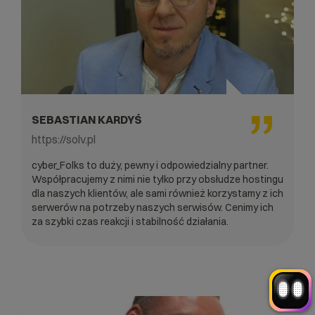
SEBASTIAN KARDYŚ
Witaj! Jestem robo_Folks.
W czym mogę pomóc?
https://solv.pl
Kliknij kafelek albo napisz wiadomość
— znajdziemy rozwiązanie
cyber_Folks to duży, pewny i odpowiedzialny partner.
Współpracujemy z nimi nie tylko przy obsłudze hostingu
Wybór hostingu
Wybór domeny
Bazy danych
Konfiguracja email
dla naszych klientów, ale sami również korzystamy z ich
+
Optymalizacja wydajności
więcej
serwerów na potrzeby naszych serwisów. Cenimy ich
za szybki czas reakcji i stabilność działania.