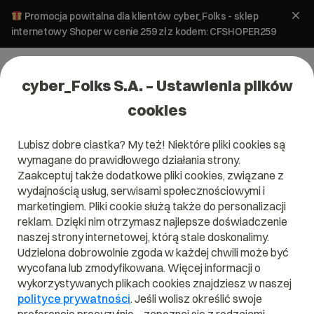
Promocja powitalna dla klientów cyber_Folks - sklep
internetowy Shoper w cenie 259 zł z kodem: CFSHOPER259
cyber_Folks S.A. – Ustawienia plików
cookies
Lubisz dobre ciastka? My też! Niektóre pliki cookies są
wymagane do prawidłowego działania strony.
Zaakceptuj także dodatkowe pliki cookies, związane z
wydajnością usług, serwisami społecznościowymi i
marketingiem. Pliki cookie służą także do personalizacji
reklam. Dzięki nim otrzymasz najlepsze doświadczenie
naszej strony internetowej, którą stale doskonalimy.
Udzielona dobrowolnie zgoda w każdej chwili może być
wycofana lub zmodyfikowana. Więcej informacji o
wykorzystywanych plikach cookies znajdziesz w naszej
polityce prywatności
. Jeśli wolisz określić swoje
Mówią o nas