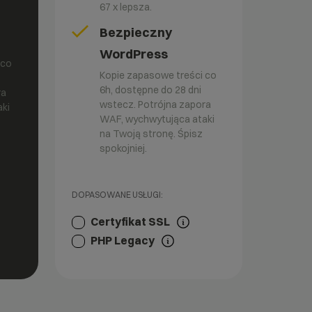
67 x lepsza.
Bezpieczny
WordPress
 co
Kopie zapasowe treści co
6h, dostępne do 28 dni
ra
wstecz. Potrójna zapora
ki
WAF, wychwytująca ataki
na Twoją stronę. Śpisz
spokojniej.
DOPASOWANE USŁUGI:
Certyfikat SSL
PHP Legacy