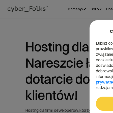
Domeny
SSL
Hos
c
Hosting dla Wo
Lubisz do
prawidłow
związane 
Nareszcie łatw
cookie sł
doświadcz
dobrowoln
dotarcie do n
informacj
prywatn
rodzajami
klientów!
Hosting dla firm i deweloperów, którzy chcą, aby i