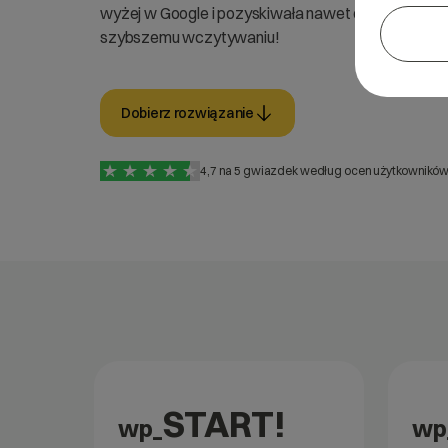
wyżej w Google i pozyskiwała nawet o połowę klien
szybszemu wczytywaniu!
Dobierz rozwiązanie
4,7 na 5 gwiazdek według ocen użytkowników 
START!
wp_
wp