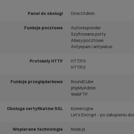
Panel do obsługi
DirectAdmin
Funkcje pocztowe
Autoresponder
Szyfrowane porty
Aliasy pocztowe
Antyspam i antywirus
Protokoły HTTP
HTTP/3
HTTP/2
Funkcje przeglądarkowe
RoundCube
phpMyAdmin
WebFTP
Obsługa certyfikatów SSL
Komercyjne
Let’s Encrypt – po zakupieniu d
Wspierane technologie
Node.js