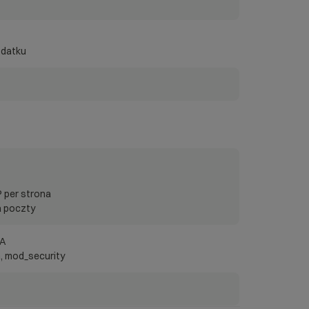
odatku
 per strona
a poczty
FA
, mod_security