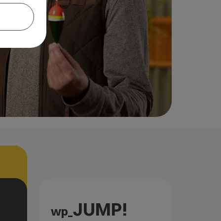
JUMP!
wp_