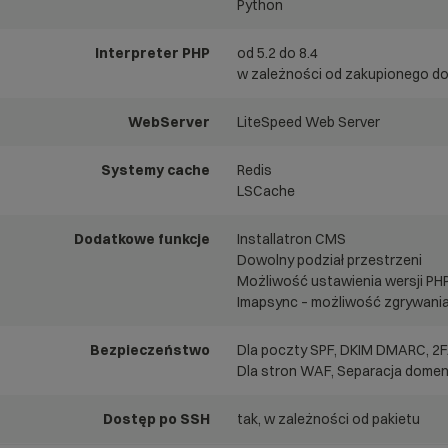
Python
Interpreter PHP
od 5.2 do 8.4
w zależności od zakupionego d
WebServer
LiteSpeed Web Server
Systemy cache
Redis
LSCache
Dodatkowe funkcje
Installatron CMS
Dowolny podział przestrzeni
Możliwość ustawienia wersji PHP
Imapsync – możliwość zgrywani
Bezpieczeństwo
Dla poczty SPF, DKIM DMARC, 2
Dla stron WAF, Separacja domen
Dostęp po SSH
tak, w zależności od pakietu