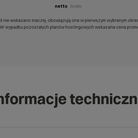
netto
brutto
śli nie wskazano inaczej, obowiązują one w pierwszym wybranym okre
. W wypadku pozostałych planów hostingowych wskazana cena promocyj
nformacje technicz