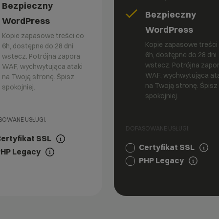
Bezpieczny
Bezpieczny
WordPress
WordPress
Kopie zapasowe treści co
Kopie zapasowe treści
6h, dostępne do 28 dni
6h, dostępne do 28 dni
wstecz. Potrójna zapora
wstecz. Potrójna zapo
WAF, wychwytująca ataki
WAF, wychwytująca ata
na Twoją stronę. Śpisz
na Twoją stronę. Śpisz
spokojniej.
spokojniej.
OWANE USŁUGI:
DOPASOWANE USŁUGI:
ertyfikat SSL
Certyfikat SSL
HP Legacy
PHP Legacy