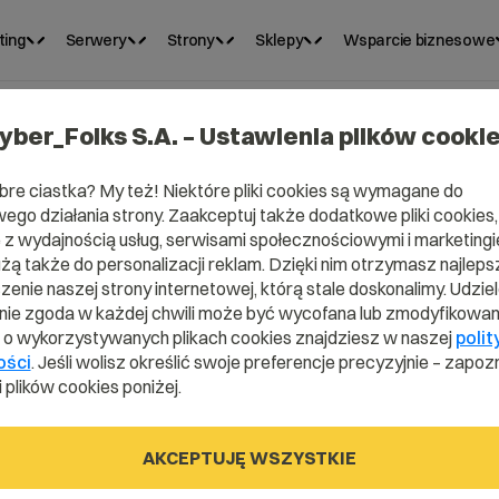
ting
Serwery
Strony
Sklepy
Wsparcie biznesowe
yber_Folks S.A. – Ustawienia plików cooki
rdPress.
bre ciastka? My też! Niektóre pliki cookies są wymagane do
ego działania strony. Zaakceptuj także dodatkowe pliki cookies,
z wydajnością usług, serwisami społecznościowymi i marketingie
iejsze
użą także do personalizacji reklam. Dzięki nim otrzymasz najleps
enie naszej strony internetowej, którą stale doskonalimy. Udzie
ie zgoda w każdej chwili może być wycofana lub zmodyfikowan
owych
i o wykorzystywanych plikach cookies znajdziesz w naszej
polit
ości
. Jeśli wolisz określić swoje preferencje precyzyjnie – zapozn
 plików cookies poniżej.
AKCEPTUJĘ WSZYSTKIE
ch strona na WordPress była