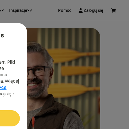
Inspiracje
Pomoc
Zaloguj się
es
m. Pliki
ze
lona
a. Więcej
yce
aj się z