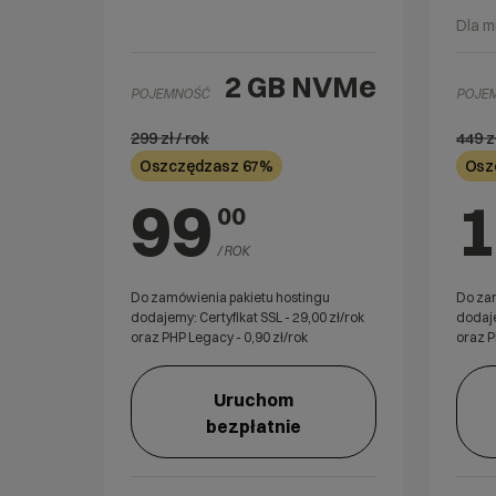
Dla m
2 GB
NVMe
POJEMNOŚĆ
POJE
299
zł / rok
449
z
Oszczędzasz 67%
Osz
99
00
/ ROK
Do zamówienia pakietu hostingu
Do zam
dodajemy: Certyfikat SSL -
29,00
zł/rok
dodaje
oraz PHP Legacy -
0,90
zł/rok
oraz P
Uruchom
bezpłatnie