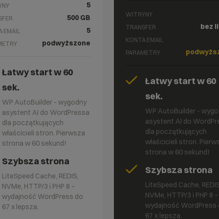
5
YNY
WITRYNY
500 GB
SFER
bez l
TRANSFER
5
 EMAIL
KONTA EMAIL
podwyższone
METRY
podwyżs
PARAMETRY
Łatwy start w 60
Łatwy start w 60
sek.
sek.
WP AutoBuilder - wygodny
WP AutoBuilder - wyg
asystent AI do WordPressa
asystent AI do WordPr
dla początkujących
dla początkujących
właścicieli stron. Pierwsza
właścicieli stron. Pier
strona w 60 sekund!
strona w 60 sekund!
Szybsza strona
Szybsza strona
LiteSpeed Cache, REDIS,
LiteSpeed Cache, REDIS
NVMe, HTTP/3 i PHP 8 –
NVMe, HTTP/3 i PHP 8 –
wydajność WordPress do
wydajność WordPress 
67 x lepsza.
67 x lepsza.