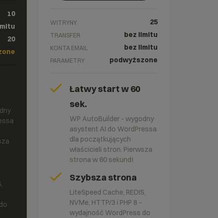
10
25
WITRYNY
imitu
bez limitu
TRANSFER
20
bez limitu
KONTA EMAIL
zone
podwyższone
PARAMETRY
Łatwy start w 60
sek.
odny
WP AutoBuilder - wygodny
essa
asystent AI do WordPressa
dla początkujących
wsza
właścicieli stron. Pierwsza
strona w 60 sekund!
Szybsza strona
,
LiteSpeed Cache, REDIS,
NVMe, HTTP/3 i PHP 8 –
do
wydajność WordPress do