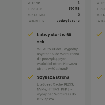
1
WITRYNY
WITR
250 GB
TRANSFER
TRAN
3
KONTA EMAIL
KONTA
podwyższone
PARAMETRY
PARA
Łatwy start w 60
sek.
WP AutoBuilder - wygodny
asystent AI do WordPressa
dla początkujących
właścicieli stron. Pierwsza
strona w 60 sekund!
Szybsza strona
LiteSpeed Cache, REDIS,
NVMe, HTTP/3 i PHP 8 –
wydajność WordPress do
67 x lepsza.