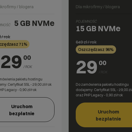
ikrofirmy / blogera
Dla mikrofirmy / blogera
5 GB
NVMe
POJEMNOŚĆ
MNOŚĆ
15 GB
NVMe
ł / rok
649
zł / rok
czędzasz 71%
Oszczędzasz 96%
129
00
29
00
/ ROK
/ ROK
ówienia pakietu hostingu
my: Certyfikat SSL -
29,00
zł/rok
Do zamówienia pakietu hostingu
HP Legacy -
0,90
zł/rok
dodajemy: Certyfikat SSL -
29,00
zł
oraz PHP Legacy -
0,90
zł/rok
Uruchom
Uruchom
bezpłatnie
bezpłatnie