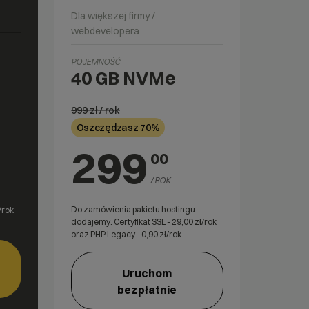
Dla większej firmy /
webdevelopera
POJEMNOŚĆ
40 GB
NVMe
999
zł / rok
Oszczędzasz 70%
299
00
/ ROK
Do zamówienia pakietu hostingu
/rok
dodajemy: Certyfikat SSL -
29,00
zł/rok
oraz PHP Legacy -
0,90
zł/rok
Uruchom
bezpłatnie