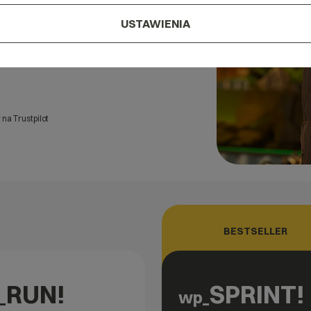
tów więcej – dzięki
USTAWIENIA
na Trustpilot
BESTSELLER
RUN!
SPRINT!
_
wp_