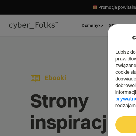
Promocja powitalna
Domeny
SSL
Hos
c
Lubisz do
prawidłow
związane 
cookie sł
Ebooki
doświadcz
dobrowoln
Strony
informacj
prywatn
rodzajami
inspiracji. 