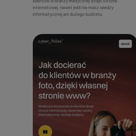
klientów w branży medycznej dzięki stronie
internetowej, nawet jeśli nie masz wiedzy
informatycznej ani dużego budżetu.