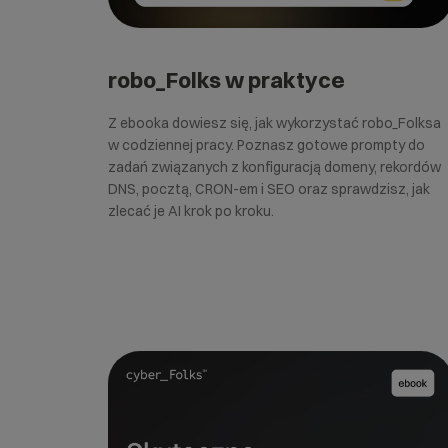
robo_Folks w praktyce
Z ebooka dowiesz się, jak wykorzystać robo_Folksa
w codziennej pracy. Poznasz gotowe prompty do
zadań związanych z konfiguracją domeny, rekordów
DNS, pocztą, CRON-em i SEO oraz sprawdzisz, jak
zlecać je AI krok po kroku.