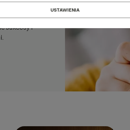
USTAWIENIA
ić sukcesy i
i.