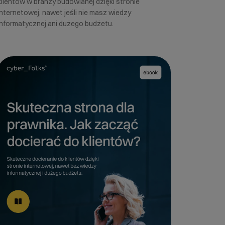
klientów w branży budowlanej dzięki stronie
internetowej, nawet jeśli nie masz wiedzy
informatycznej ani dużego budżetu.