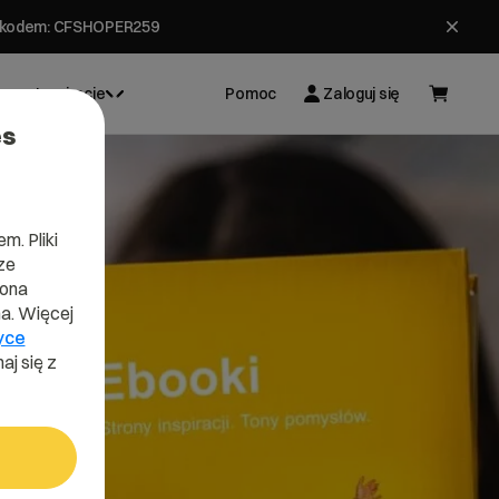
ł z kodem: CFSHOPER259
Inspiracje
Pomoc
Zaloguj się
es
m. Pliki
ze
lona
a. Więcej
yce
aj się z