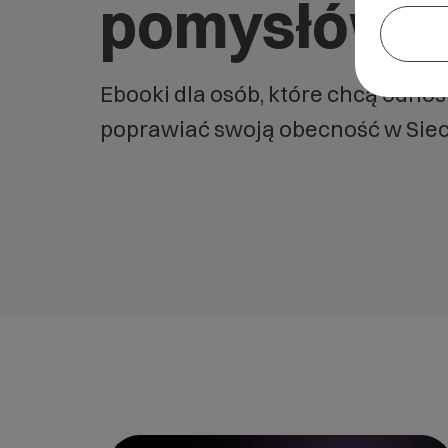
pomysłów
Ebooki dla osób, które chcą odnos
poprawiać swoją obecność w Siec