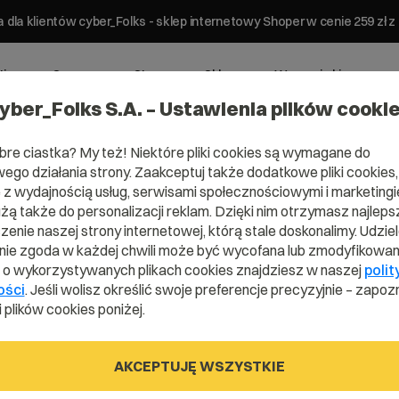
 dla klientów cyber_Folks - sklep internetowy Shoper w cenie 259 z
ting
Serwery
Strony
Sklepy
Wsparcie biznesowe
yber_Folks S.A. – Ustawienia plików cooki
bre ciastka? My też! Niektóre pliki cookies są wymagane do
ego działania strony. Zaakceptuj także dodatkowe pliki cookies,
z wydajnością usług, serwisami społecznościowymi i marketingie
użą także do personalizacji reklam. Dzięki nim otrzymasz najleps
enie naszej strony internetowej, którą stale doskonalimy. Udzie
ie zgoda w każdej chwili może być wycofana lub zmodyfikowan
i o wykorzystywanych plikach cookies znajdziesz w naszej
polit
ości
. Jeśli wolisz określić swoje preferencje precyzyjnie – zapozn
 plików cookies poniżej.
Tony
AKCEPTUJĘ WSZYSTKIE