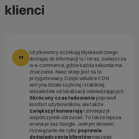
Obie usługi mogą działać razem, a wręcz jest
klienci
liczbą sztucznych żądań – są filtrowane na
to rozwiązanie rekomendowane dla uzyskania
brzegu sieci, zanim zdążą dotrzeć do
największej szybkości strony oraz jej
Twojego serwera. Rozproszona architektura
odporności na ataki DDoS.
sieci o przepustowości
250+ Tbps
oznacza,
że nawet masywne ataki volumetryczne są
absorbowane bez wpływu na działanie strony.
Użytkownicy oczekują błyskawicznego
”
dostępu do informacji tu i teraz, zwłaszcza
w e-commerce, gdzie każda sekunda ma
znaczenie. Nasz sklep jest na to
przygotowany. Dzięki usłudze CDN
witryna działa szybciej i stabilniej,
niezależnie od lokalizacji odwiedzających.
Skrócony czas ładowania
poprawił
komfort użytkowników, ale także
zwiększył konwersję
i zmniejszył
współczynnik odrzuceń. To także lepsza
ocena przez Google. Jednym słowem,
rozwiązanie nie tylko
poprawia
doświadczenia klientów
naszego