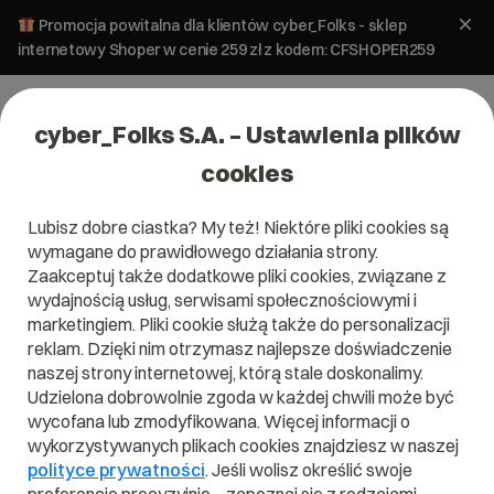
Promocja powitalna dla klientów cyber_Folks - sklep
internetowy Shoper w cenie 259 zł z kodem: CFSHOPER259
cyber_Folks S.A. – Ustawienia plików
cookies
Lubisz dobre ciastka? My też! Niektóre pliki cookies są
wymagane do prawidłowego działania strony.
Zaakceptuj także dodatkowe pliki cookies, związane z
wydajnością usług, serwisami społecznościowymi i
marketingiem. Pliki cookie służą także do personalizacji
reklam. Dzięki nim otrzymasz najlepsze doświadczenie
naszej strony internetowej, którą stale doskonalimy.
Szybkość strony
Udzielona dobrowolnie zgoda w każdej chwili może być
wycofana lub zmodyfikowana. Więcej informacji o
zwiększona do 13x!
wykorzystywanych plikach cookies znajdziesz w naszej
Poznaj CDN.
polityce prywatności
. Jeśli wolisz określić swoje