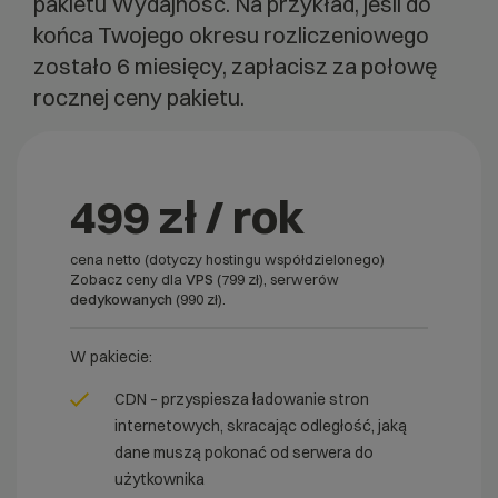
pakietu Wydajność. Na przykład, jeśli do
końca Twojego okresu rozliczeniowego
zostało 6 miesięcy, zapłacisz za połowę
rocznej ceny pakietu.
499 zł / rok
cena netto (dotyczy hostingu współdzielonego)
Zobacz ceny dla
VPS
(799 zł), serwerów
dedykowanych
(990 zł).
W pakiecie:
CDN – przyspiesza ładowanie stron
internetowych, skracając odległość, jaką
dane muszą pokonać od serwera do
użytkownika