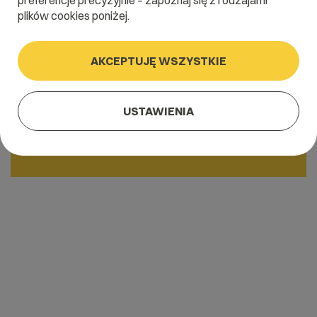
preferencje precyzyjnie – zapoznaj się z rodzajami
plików cookies poniżej.
CDN to maksymalna liczba zamówień,
minimalne ryzyko odrzucenia oraz
optymalna ocena w Google.
AKCEPTUJĘ WSZYSTKIE
Bo najszybsi – wygrywają.
USTAWIENIA
START