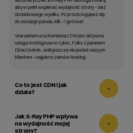
automatycznie, a X-Ray PHP skonfigurowany,
aby w pełni wspierać wydajność strony – bez
dodatkowego wysiłku. Po prostu logujesz się
do swojego panelu, klik – i gotowe!
Warunkiem uruchomienia CDN jest aktywna
usługa hostingowa w cyber_Folks z panelem
DirectAdmin. Jeśli jeszcze nie jesteś naszym
klientem – najpierw zamów hosting.
Co to jest CDN i jak
działa?
CDN (Content Delivery Network) to globalna
sieć serwerów, która przyspiesza ładowanie
Jak X-Ray PHP wpływa
Twojej strony, dostarczając treści z serwera
na wydajność mojej
znajdującego się najbliżej użytkownika. Dzięki
strony?