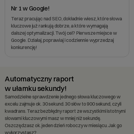
Nr 1 w Google!
Teraz pracując nad
SEO
, dokładnie wiesz, które słowa
kluczowe już rankują dobrze, a które wymagają
dalszej optymalizacji. Twój cel? Pierwsze miejsce w
Google. Działaj, poprawiaj i codziennie wyprzedzaj
konkurencję!
Automatyczny raport
w ułamku sekundy!
Samodzielne sprawdzenie jednego słowa kluczowego w
excelu zajmuje ok. 30 sekund. 30 słów to 900 sekund, czyli
kwadrans. Teraz bezbłędny raport ze wszystkimi istotnymi
słowami kluczowymi masz w mniej niż sekundę.
Oszczędzasz ok. jeden dzień roboczy w miesiącu. Jak go
wykorzystasz?