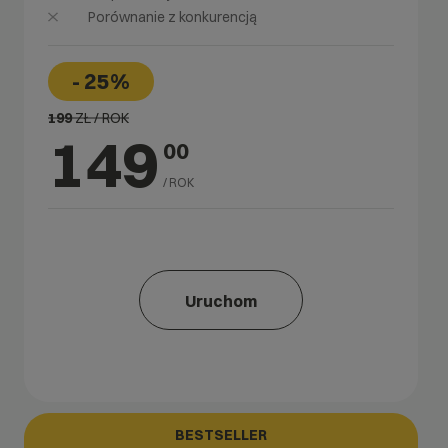
Porównanie z konkurencją
- 25%
199
ZŁ / ROK
149
00
/ ROK
Uruchom
BESTSELLER