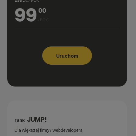
299
ZŁ / ROK
99
00
/ ROK
Uruchom
JUMP!
rank_
Dla większej firmy / webdevelopera