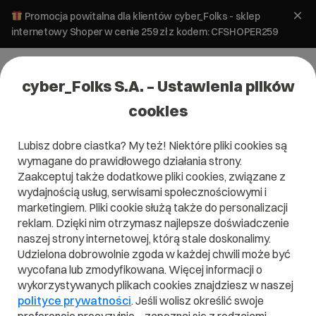
Promocja powitalna dla klientów cyber_Folks - sklep
internetowy Shoper w cenie 259 zł z kodem: CFSHOPER259
cyber_Folks S.A. – Ustawienia plików
cookies
Lubisz dobre ciastka? My też! Niektóre pliki cookies są
wymagane do prawidłowego działania strony.
Zaakceptuj także dodatkowe pliki cookies, związane z
wydajnością usług, serwisami społecznościowymi i
marketingiem. Pliki cookie służą także do personalizacji
reklam. Dzięki nim otrzymasz najlepsze doświadczenie
naszej strony internetowej, którą stale doskonalimy.
Udzielona dobrowolnie zgoda w każdej chwili może być
wycofana lub zmodyfikowana. Więcej informacji o
wykorzystywanych plikach cookies znajdziesz w naszej
polityce prywatności
. Jeśli wolisz określić swoje