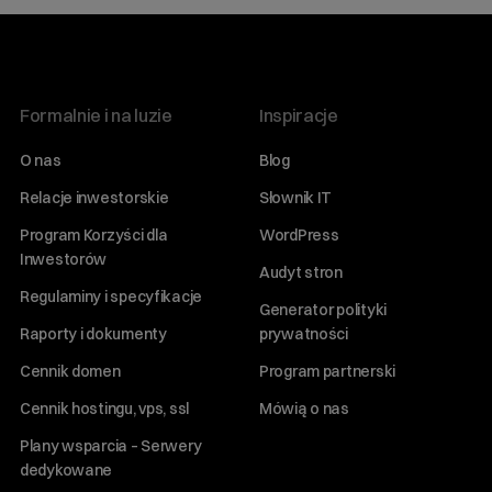
Formalnie i na luzie
Inspiracje
O nas
Blog
Relacje inwestorskie
Słownik IT
Program Korzyści dla
WordPress
Inwestorów
Audyt stron
Regulaminy i specyfikacje
Generator polityki
Raporty i dokumenty
prywatności
Cennik domen
Program partnerski
Cennik hostingu, vps, ssl
Mówią o nas
Plany wsparcia – Serwery
dedykowane