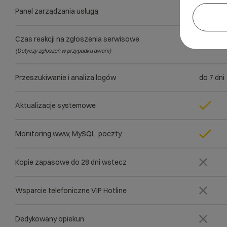
Panel zarządzania usługą
Czas reakcji na zgłoszenia serwisowe
do 4h
(Dotyczy zgłoszeń w przypadku awarii)
Przeszukiwanie i analiza logów
do 7 dni
Aktualizacje systemowe
Monitoring www, MySQL, poczty
Kopie zapasowe do 28 dni wstecz
Wsparcie telefoniczne VIP Hotline
Dedykowany opiekun