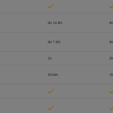
do 14 dni
do
do 7 dni
do
1h
2
30 min
1