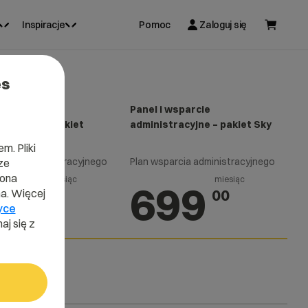
Inspiracje
Pomoc
Zaloguj się
es
 wsparcie
Panel i wsparcie
tracyjne – pakiet
administracyjne – pakiet Sky
m. Pliki
arcia administracyjnego
Plan wsparcia administracyjnego
ze
lona
miesiąc
miesiąc
99
699
00
00
a. Więcej
yce
aj się z