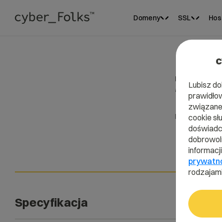
Domeny
SSL
Hos
c
Panel i wspa
Lubisz do
administracy
prawidłow
związane 
Plan wsparcia
cookie sł
doświadcz
24
dobrowoln
informacj
prywatn
rodzajami
Specyfikacja