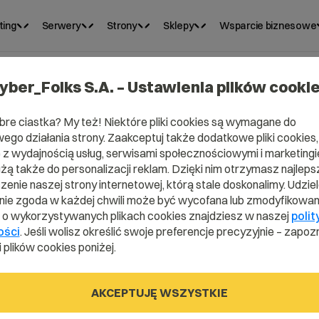
ting
Serwery
Strony
Sklepy
Wsparcie biznesowe
yber_Folks S.A. – Ustawienia plików cooki
rcie
Panel i wsparcie
Panel i
bre ciastka? My też! Niektóre pliki cookies są wymagane do
jne – pakiet Run
administracyjne – pakiet
adminis
ego działania strony. Zaakceptuj także dodatkowe pliki cookies,
Sprint
Jump
z wydajnością usług, serwisami społecznościowymi i marketingie
 administracyjnego
Plan wsparcia administracyjnego
Plan wsp
użą także do personalizacji reklam. Dzięki nim otrzymasz najleps
enie naszej strony internetowej, którą stale doskonalimy. Udzie
miesiąc
miesiąc
9
329
3
00
00
ie zgoda w każdej chwili może być wycofana lub zmodyfikowan
i o wykorzystywanych plikach cookies znajdziesz w naszej
polit
ości
. Jeśli wolisz określić swoje preferencje precyzyjnie – zapozn
 plików cookies poniżej.
AKCEPTUJĘ WSZYSTKIE