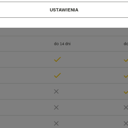
USTAWIENIA
do 1h
do
do 14 dni
do