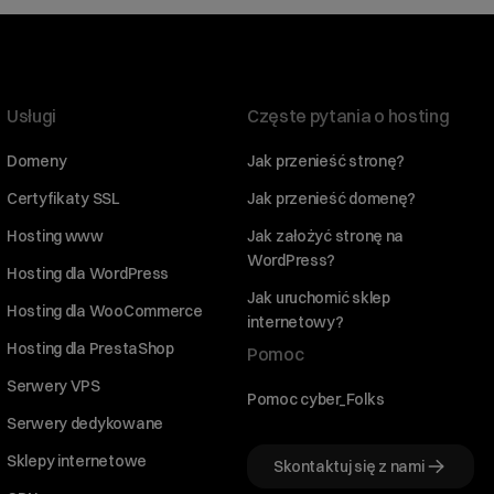
Usługi
Częste pytania o hosting
Domeny
Jak przenieść stronę?
Certyfikaty SSL
Jak przenieść domenę?
Hosting www
Jak założyć stronę na
WordPress?
Hosting dla WordPress
Jak uruchomić sklep
Hosting dla WooCommerce
internetowy?
Hosting dla PrestaShop
Pomoc
Serwery VPS
Pomoc cyber_Folks
Serwery dedykowane
Sklepy internetowe
Skontaktuj się z nami