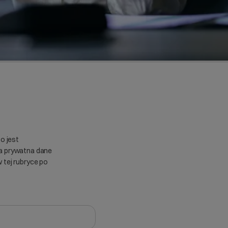
o jest
ba prywatna dane
 tej rubryce po