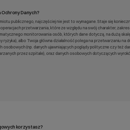
a Ochrony Danych?
miotu publicznego, najczęściej nie jest to wymagane. Staje się konieczn
operacjach przetwarzania, które ze względu na swój charakter, zakres 
matycznego monitorowania osób, których dane dotyczą, na dużą skalę 
 ryzyka), albo Twoja główna działalność polega na przetwarzaniu na d
h osobowych (np. danych ujawniających poglądy polityczne czy też d
rzanych przez szpitale), oraz danych osobowych dotyczących wyrokó
ngowych korzystasz?