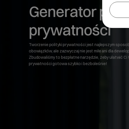
Generator polit
prywatności
Tworzenie polityki prywatności jest najlepszym sposo
obowiązków, ale zazwyczaj nie jest miłe ani dla dewelope
Zbudowaliśmy to bezpłatne narzędzie, żeby ułatwić Ci 
prywatności gotowa szybko i bezboleśnie!