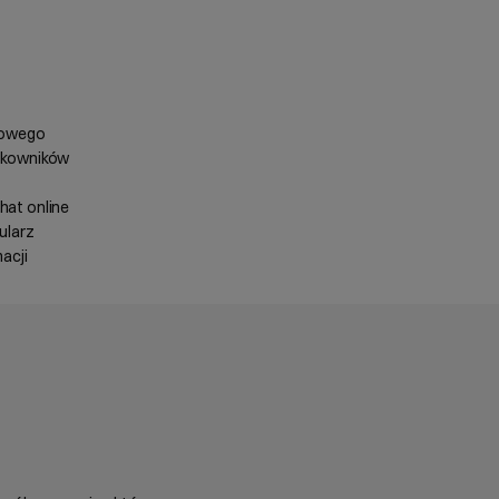
towego
tkowników
at online
ularz
acji