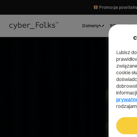
Promocja powitalna
Domeny
SSL
Hos
c
Lubisz do
prawidłow
związane 
cookie sł
doświadcz
dobrowoln
informacj
prywatn
rodzajami