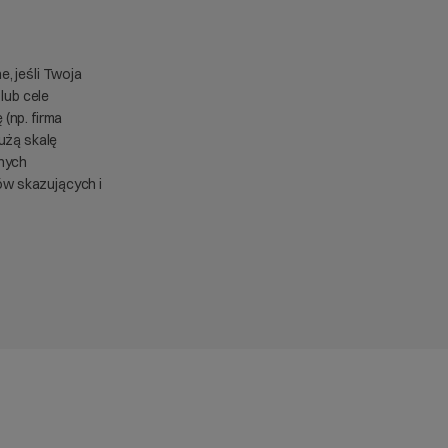
e, jeśli Twoja
lub cele
(np. firma
użą skalę
anych
w skazujących i