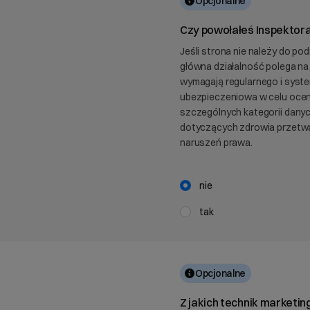
Opcjonalne
Czy powołałeś Inspektor
Jeśli strona nie należy do pod
główna działalność polega na 
wymagają regularnego i syste
ubezpieczeniowa w celu oceny
szczególnych kategorii danyc
dotyczących zdrowia przetwa
naruszeń prawa.
nie
tak
Opcjonalne
Z jakich technik marketi