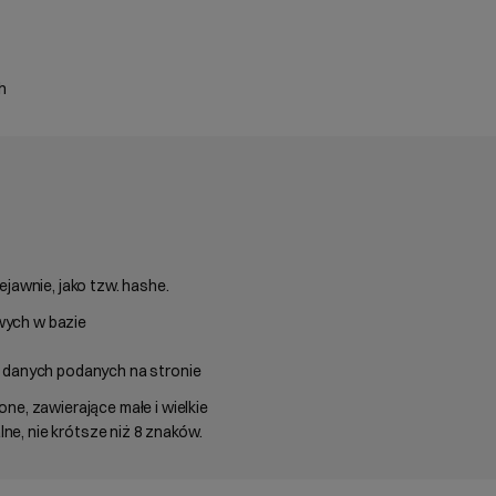
h
ejawnie, jako tzw. hashe.
ych w bazie
e danych podanych na stronie
ne, zawierające małe i wielkie
alne, nie krótsze niż 8 znaków.