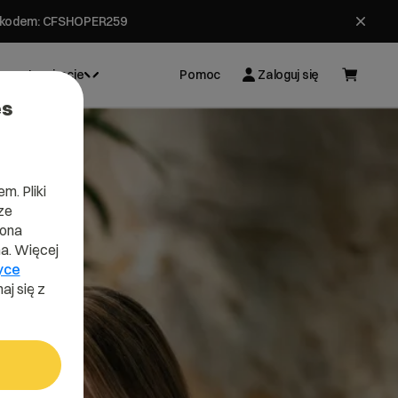
ł z kodem: CFSHOPER259
Inspiracje
Pomoc
Zaloguj się
es
m. Pliki
ze
lona
a. Więcej
yce
aj się z