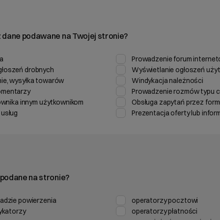
 dane podawane na Twojej stronie?
a
Prowadzenie forum interne
głoszeń drobnych
Wyświetlanie ogłoszeń uży
ie, wysyłka towarów
Windykacja należności
omentarzy
Prowadzenie rozmów typu ch
kownika innym użytkownikom
Obsługa zapytań przez form
 usług
Prezentacja oferty lub inform
podane na stronie?
adzie powierzenia
operatorzy pocztowi
dykatorzy
operatorzy płatności