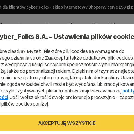
 dla klientów cyber_Folks - sklep internetowy Shoper w cenie 259 z
ting
Serwery
Strony
Sklepy
Wsparcie biznesowe
yber_Folks S.A. – Ustawienia plików cooki
bre ciastka? My też! Niektóre pliki cookies są wymagane do
ego działania strony. Zaakceptuj także dodatkowe pliki cookies,
z wydajnością usług, serwisami społecznościowymi i marketingie
użą także do personalizacji reklam. Dzięki nim otrzymasz najleps
enie naszej strony internetowej, którą stale doskonalimy. Udzie
ie zgoda w każdej chwili może być wycofana lub zmodyfikowan
i o wykorzystywanych plikach cookies znajdziesz w naszej
polit
ości
. Jeśli wolisz określić swoje preferencje precyzyjnie – zapozn
 plików cookies poniżej.
AKCEPTUJĘ WSZYSTKIE