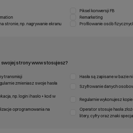
Piksel konwersji FB
omation
Remarketing
a stronie, np. nagrywanie ekranu
Profilowanie osób fizycznyc
a swojej strony www stosujesz?
y transmisji
Hasła są zapisane w bazie ni
egularnie zmieniasz swoje hasła
Szyfrowanie danych osobow
cja, np. login i hasło + kod w
Regularnie wykonujesz kopi
lizacje oprogramowania na
Operator stosuje hasła złożo
litery, cyfry oraz znaki specj