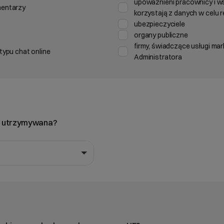
upoważnieni pracownicy i w
mentarzy
korzystają z danych w celu re
ubezpieczyciele
organy publiczne
firmy, świadczące usługi mar
typu chat online
Administratora
est utrzymywana?
acji, aby otworzyć.
 listę, klawisze strzałek, aby nawigować, Enter, aby wybrać opcję, Es