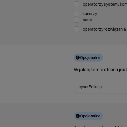
operatorzy systemu ko
kurierzy
banki
operatorzy rozwiązania 
Opcjonalne
W jakiej firmie strona j
cyberFolks.pl
Wybierz gotową listę. Użyj sp
Naciśnij spację, aby otworzyć
Opcjonalne