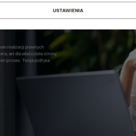
yki
USTAWIENIA
bem realizacji prawnych
ra, ani dla właściciela strony.
ten proces. Twoja polityka