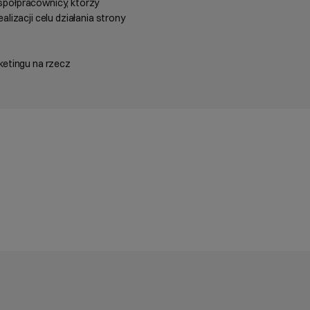
spółpracownicy, którzy
alizacji celu działania strony
ketingu na rzecz
cape, aby zamknąć.