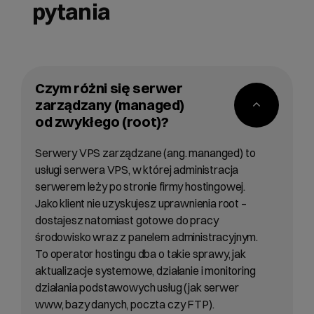
pytania
Czym różni się serwer
zarządzany (managed)
od zwykłego (root)?
Serwery VPS zarządzane (ang. mananged) to
usługi serwera VPS, w której administracja
serwerem leży po stronie firmy hostingowej.
Jako klient nie uzyskujesz uprawnienia root –
dostajesz natomiast gotowe do pracy
środowisko wraz z panelem administracyjnym.
To operator hostingu dba o takie sprawy, jak
aktualizacje systemowe, działanie i monitoring
działania podstawowych usług (jak serwer
www, bazy danych, poczta czy FTP).