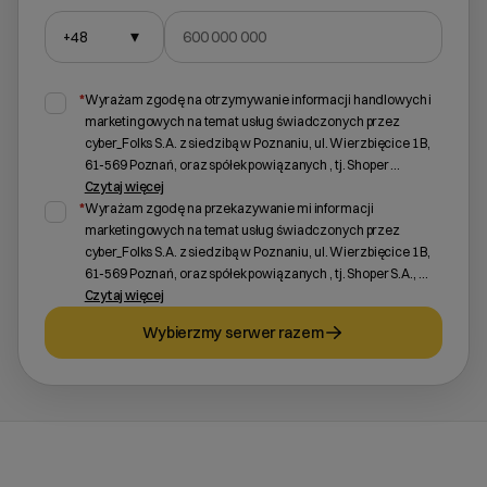
+48
▾
Wybierz gotową listę. Użyj spacji, aby otworzyć.
Naciśnij spację, aby otworzyć listę, klawisze strzałek, aby nawigować, E
*
Wyrażam zgodę na otrzymywanie informacji handlowych i
marketingowych na temat usług świadczonych przez
cyber_Folks S.A. z siedzibą w Poznaniu, ul. Wierzbięcice 1B,
61-569 Poznań, oraz spółek powiązanych , tj. Shoper
...
Czytaj więcej
*
Wyrażam zgodę na przekazywanie mi informacji
marketingowych na temat usług świadczonych przez
cyber_Folks S.A. z siedzibą w Poznaniu, ul. Wierzbięcice 1B,
61-569 Poznań, oraz spółek powiązanych , tj. Shoper S.A.,
...
Czytaj więcej
Wybierzmy serwer razem