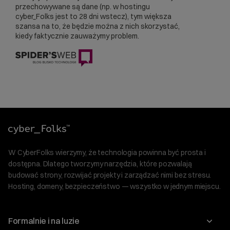
przechowywane są dane (np. w hostingu
cyber_Folks jest to 28 dni wstecz), tym większa
szansa na to, że będzie można z nich skorzystać,
kiedy faktycznie zauważymy problem.
W CyberFolks wierzymy, że technologia powinna być prosta i
dostępna. Dlatego tworzymy narzędzia, które pozwalają
budować strony, rozwijać projekty i zarządzać nimi bez stresu.
Hosting, domeny, bezpieczeństwo — wszystko w jednym miejscu.
Formalnie i na luzie