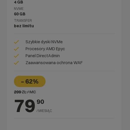
4 GB
NVME
60 GB
TRANSFER
bez limitu
Szybkie dyski NVMe
Procesory AMD Epyc
Panel DirectAdmin
Zaawansowana ochrona WAF
– 62%
209
ZŁ / MC
79
90
/ MIESIĄC