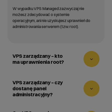
W wypadku VPS Managed zazwyczaj nie
możesz zdecydować o systemie
operacyjnym, ani nie uzyskujesz uprawnień do
administrowania serwerem (tzw. root).
VPS zarządzany – kto
ma uprawnienia root?
W wypadku VPS i serwerów zarządzanych
uprawnienia root zawsze ma podmiot
VPS zarządzany – czy
zarządzający serwerem. W niektórych
dostanę panel
wypadkach klienci chcą, aby także mieć
administracyjny?
uprawnienia root – w długim terminie prowadzi
to jednak nieuchronnie do konfliktów. Aby
Tak, w wypadku serwerów VPS typu
ułatwić rozliczalność odpowiedzialności –
zarządzanego (managed) klient otrzymuje w