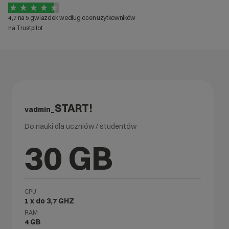
4,7 na 5 gwiazdek według ocen użytkowników
na Trustpilot
START!
vadmin_
Do nauki dla uczniów / studentów
30 GB
CPU
1 x do 3,7 GHZ
RAM
4 GB