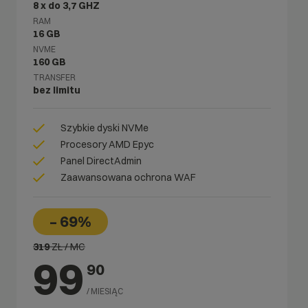
8 x do 3,7 GHZ
RAM
16 GB
NVME
160 GB
TRANSFER
bez limitu
Szybkie dyski NVMe
Procesory AMD Epyc
Panel DirectAdmin
Zaawansowana ochrona WAF
– 69%
319
ZŁ / MC
99
90
/ MIESIĄC