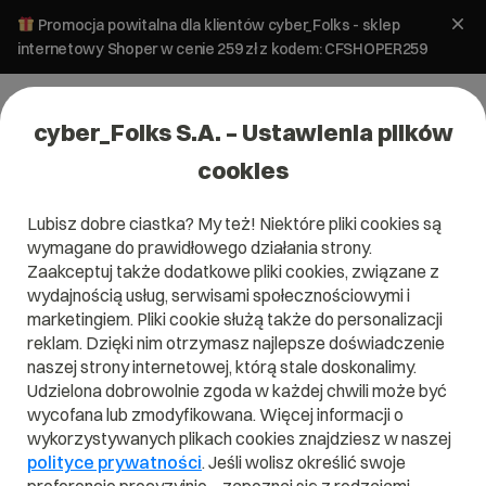
Promocja powitalna dla klientów cyber_Folks - sklep
internetowy Shoper w cenie 259 zł z kodem: CFSHOPER259
cyber_Folks S.A. – Ustawienia plików
cookies
Lubisz dobre ciastka? My też! Niektóre pliki cookies są
wymagane do prawidłowego działania strony.
Zaakceptuj także dodatkowe pliki cookies, związane z
wydajnością usług, serwisami społecznościowymi i
marketingiem. Pliki cookie służą także do personalizacji
reklam. Dzięki nim otrzymasz najlepsze doświadczenie
naszej strony internetowej, którą stale doskonalimy.
Udzielona dobrowolnie zgoda w każdej chwili może być
wycofana lub zmodyfikowana. Więcej informacji o
wykorzystywanych plikach cookies znajdziesz w naszej
polityce prywatności
. Jeśli wolisz określić swoje