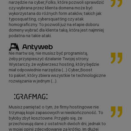
narzędzie na cyber_Folks, które pozwoli sprawdzić
pliki systemowe i bieżące logi zdarzeń,
czy wybrana przez klienta domena może być
również będą zajmować część tej
wykorzystana do różnych form ataków, takich jak
przestrzeni. Rzeczywista przestrzeń
typosquatting, cybersquatting czy atak
dostępna na Twoje strony internetowe,
homograficzny. To pozwoli już na etapie doboru
domeny wybrać dla klienta taką, która jest najmniej
aplikacje i pliki będzie więc odpowiednio
podatna na takie ataki.
mniejsza od całkowitej wartości podanej w
ofercie.
Nie martw się, nie musisz być programistą,
żeby przyspieszyć działanie Twojej strony.
Wystarczy, że wybierzesz hosting, który będzie
miał odpowiednie narzędzia (…) Cyber_Boost
to pakiet, który zbiera wszystkie te technologiczne
rozwiązania w jednym (…).
Musisz pamiętać o tym, że firmy hostingowe nie
trzymają kopii zapasowych w nieskończoność. To
byłoby zbyt kosztowne. Przyjęło się, że
przechowują dane z ostatnich dwóch dni, jednak to
w mojej opinii zdecydowanie za krótko. Im dłużej