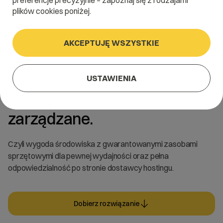
preferencje precyzyjnie – zapoznaj się z rodzajami
plików cookies poniżej.
AKCEPTUJĘ WSZYSTKIE
Ulepszone
USTAWIENIA
VPS Managed. Serwery
zarządzane.
Czyli wygoda środowiska z gwarantowanymi zasobami
sprzętowymi dla pewnej wydajności oraz pełna
odpowiedzialność po stronie dostawcy hostingu.
Dobierz rozwiązanie