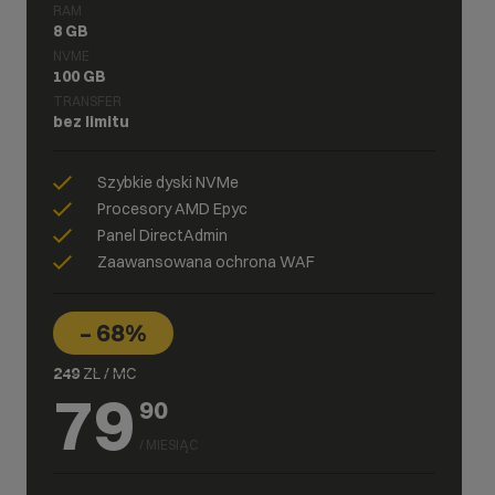
RAM
8 GB
NVME
100 GB
TRANSFER
bez limitu
Szybkie dyski NVMe
Procesory AMD Epyc
Panel DirectAdmin
Zaawansowana ochrona WAF
– 68%
249
ZŁ / MC
79
90
/ MIESIĄC