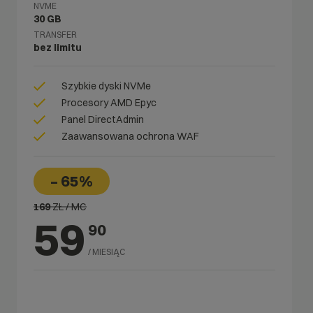
NVME
30 GB
TRANSFER
bez limitu
Szybkie dyski NVMe
Procesory AMD Epyc
Panel DirectAdmin
Zaawansowana ochrona WAF
– 65%
169
ZŁ / MC
59
90
/ MIESIĄC