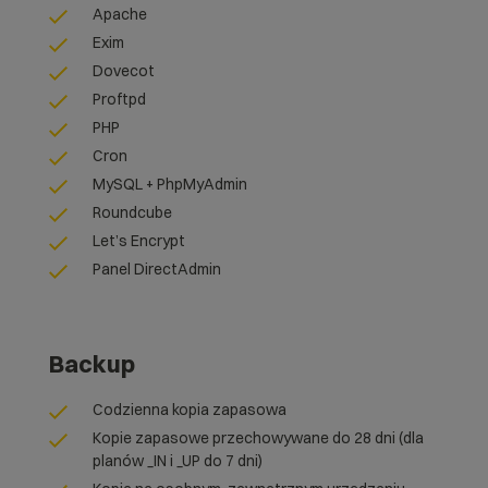
Apache
Exim
Dovecot
Proftpd
PHP
Cron
MySQL + PhpMyAdmin
Roundcube
Let’s Encrypt
Panel DirectAdmin
Backup
Codzienna kopia zapasowa
Kopie zapasowe przechowywane do 28 dni (dla
planów _IN i _UP do 7 dni)