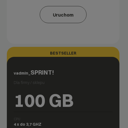
Uruchom
BESTSELLER
SPRINT!
vadmin_
Dla firmy / sklepu
100 GB
CPU
4 x do 3,7 GHZ