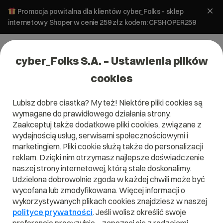
Promocja powitalna dla klientów cyber_Folks - sklep
internetowy Shoper w cenie 259 zł z kodem: CFSHOPER259
cyber_Folks S.A. – Ustawienia plików
cookies
Lubisz dobre ciastka? My też! Niektóre pliki cookies są
Logowanie
wymagane do prawidłowego działania strony.
Zaakceptuj także dodatkowe pliki cookies, związane z
Panel klienta
wydajnością usług, serwisami społecznościowymi i
marketingiem. Pliki cookie służą także do personalizacji
Nazwa użytkownika lub email
reklam. Dzięki nim otrzymasz najlepsze doświadczenie
naszej strony internetowej, którą stale doskonalimy.
Udzielona dobrowolnie zgoda w każdej chwili może być
Hasło
wycofana lub zmodyfikowana. Więcej informacji o
wykorzystywanych plikach cookies znajdziesz w naszej
polityce prywatności
. Jeśli wolisz określić swoje