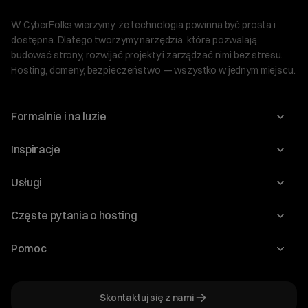
W CyberFolks wierzymy, że technologia powinna być prosta i
dostępna. Dlatego tworzymy narzędzia, które pozwalają
budować strony, rozwijać projekty i zarządzać nimi bez stresu.
Hosting, domeny, bezpieczeństwo — wszystko w jednym miejscu.
Formalnie i na luzie
O nas
Inspiracje
Relacje inwestorskie
Blog
Usługi
Program Korzyści dla Inwestorów
Słownik IT
Domeny
Regulaminy i specyfikacje
Częste pytania o hosting
WordPress
Certyfikaty SSL
Raporty i dokumenty
Jak przenieść stronę?
Audyt stron
Pomoc
Hosting www
Cennik domen
Jak przenieść domenę?
Generator polityki prywatności
Pomoc cyber_Folks
Hosting dla WordPress
Cennik hostingu, vps, ssl
Jak założyć stronę na WordPress?
Program partnerski
Skontaktuj się z nami
Hosting dla WooCommerce