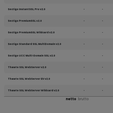
Sectigo InstantSSL Pro v2.0
-
-
Sectigo PremiumSSL v2.0
-
-
Sectigo PremiumSSL Wildcard v2.0
-
-
Sectigo Standard SSL MultiDomain v2.0
-
-
Sectigo UCC Multi-Domain SSL v2.0
-
-
Thawte SSL WebServer v2.0
-
-
Thawte SSL WebServer EV v2.0
-
-
Thawte SSL WebServer Wildcard v2.0
-
-
netto
brutto