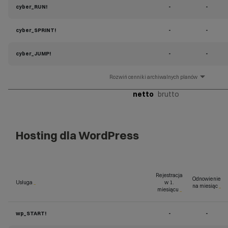
cyber_RUN!
-
-
cyber_SPRINT!
-
-
cyber_JUMP!
-
-
cenniki archiwalnych planów
netto
brutto
Hosting dla WordPress
Rejestracja
Odnowienie
Usługa
_
w 1.
na miesiąc
_
miesiącu
_
wp_START!
-
-