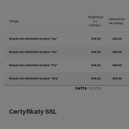
Rejestracja
Odnowienie
Usługa
_
w 1.
na miesiąc
_
miesiącu
_
Wsparcie administracyjne "Up"
249,00
249,00
Wsparcie administracyjne "Go"
399,00
399,00
Wsparcie administracyjne "Fly"
649,00
649,00
Wsparcie administracyjne "Sky"
849,00
849,00
netto
brutto
Certyfikaty SSL