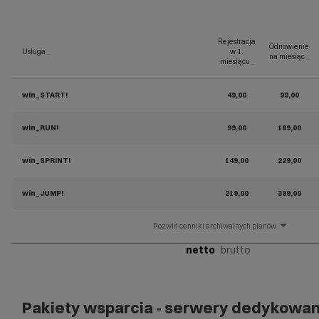
Rejestracja
Odnowienie
Usługa
_
w 1.
na miesiąc
_
miesiącu
_
win_START!
49,00
99,00
win_RUN!
99,00
169,00
win_SPRINT!
149,00
229,00
win_JUMP!
219,00
399,00
cenniki archiwalnych planów
netto
brutto
Pakiety wsparcia - serwery dedykowa