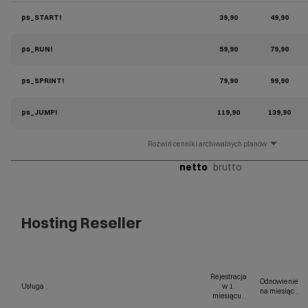
ps_START!
39,90
49,90
ps_RUN!
59,90
79,90
ps_SPRINT!
79,90
99,90
ps_JUMP!
119,90
139,90
cenniki archiwalnych planów
netto
brutto
Hosting Reseller
Rejestracja
Odnowienie
Usługa
_
w 1.
na miesiąc
_
miesiącu
_