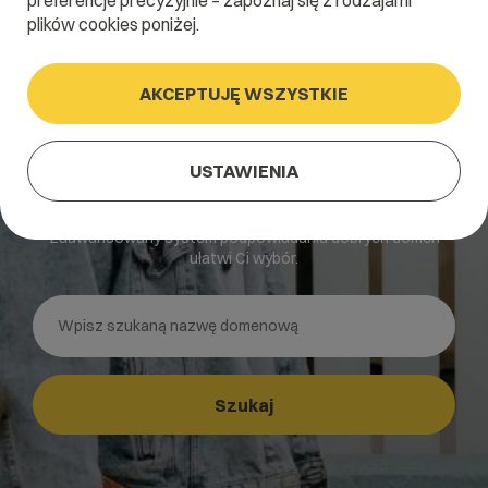
preferencje precyzyjnie – zapoznaj się z rodzajami
plików cookies poniżej.
AKCEPTUJĘ WSZYSTKIE
USTAWIENIA
Dobra domena znaleziona!
Zaawansowany system podpowiadania dobrych domen
ułatwi Ci wybór.
Szukaj