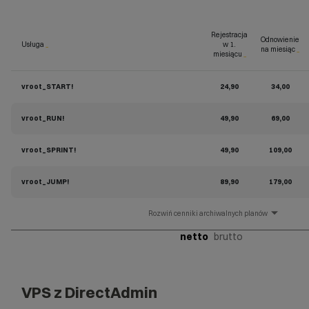
Rejestracja
Odnowienie
Usługa
_
w 1.
na miesiąc
_
miesiącu
_
vroot_START!
24,90
34,00
vroot_RUN!
49,90
69,00
vroot_SPRINT!
49,90
109,00
vroot_JUMP!
89,90
179,00
cenniki archiwalnych planów
netto
brutto
VPS z DirectAdmin