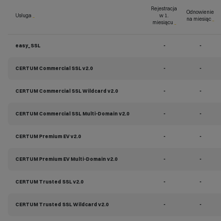
Rejestracja
Odnowienie
Usługa
_
w 1.
na miesiąc
_
miesiącu
_
easy_SSL
-
-
CERTUM Commercial SSL v2.0
-
-
CERTUM Commercial SSL Wildcard v2.0
-
-
CERTUM Commercial SSL Multi-Domain v2.0
-
-
CERTUM Premium EV v2.0
-
-
CERTUM Premium EV Multi-Domain v2.0
-
-
CERTUM Trusted SSL v2.0
-
-
CERTUM Trusted SSL Wildcard v2.0
-
-