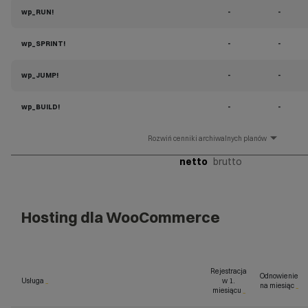
wp_RUN!
-
-
wp_SPRINT!
-
-
wp_JUMP!
-
-
wp_BUILD!
-
-
cenniki archiwalnych planów
netto
brutto
Hosting dla WooCommerce
Rejestracja
Odnowienie
Usługa
_
w 1.
na miesiąc
_
miesiącu
_