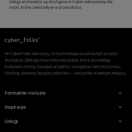
Usługi archiwalne są dostępne w trybie odnowienia dla
osób, które zamówiły je w przeszłości.
W CyberFolks wierzymy, że technologia powinna być prosta i
dostępna. Dlatego tworzymy narzędzia, które pozwalają
budować strony, rozwijać projekty i zarządzać nimi bez stresu.
Hosting, domeny, bezpieczeństwo — wszystko w jednym miejscu.
Formalnie i na luzie
O nas
Inspiracje
Relacje inwestorskie
Blog
Usługi
Program Korzyści dla Inwestorów
Słownik IT