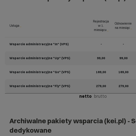
Rejestracja
Odnowienie
Usługa
_
w 1.
na miesiąc
_
miesiącu
_
Wsparcie administracyjne "In" (VPS)
-
-
Wsparcie administracyjne "Up" (VPS)
99,00
99,00
Wsparcie administracyjne "Go" (VPS)
169,00
169,00
Wsparcie administracyjne "Fly" (VPS)
279,00
279,00
netto
brutto
Archiwalne pakiety wsparcia (kei.pl) -
dedykowane