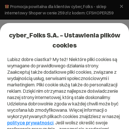
Promocja powitalna dla klientów cyber_Folks - sklep
internetowy Shoper w cenie 259 zł z kodem: CFSHOPER259
cyber_Folks S.A. – Ustawienia plików
cookies
Lubisz dobre ciastka? My też! Niektóre pliki cookies są
wymagane do prawidłowego działania strony.
Zaakceptuj także dodatkowe pliki cookies, związane z
wydajnością usług, serwisami społecznościowymi i
marketingiem. Pliki cookie służą także do personalizacji
reklam. Dzięki nim otrzymasz najlepsze doświadczenie
naszej strony internetowej, którą stale doskonalimy.
Udzielona dobrowolnie zgoda w każdej chwili może być
wycofana lub zmodyfikowana. Więcej informacji o
wykorzystywanych plikach cookies znajdziesz w naszej
polityce prywatności
. Jeśli wolisz określić swoje