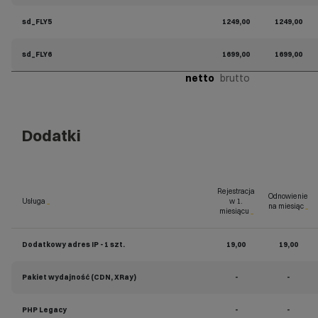
sd_FLY5
1249,00
1249,00
sd_FLY6
1699,00
1699,00
netto
brutto
Dodatki
Rejestracja
Odnowienie
Usługa
_
w 1.
na miesiąc
_
miesiącu
_
Dodatkowy adres IP - 1 szt.
19,00
19,00
Pakiet wydajność (CDN, XRay)
-
-
PHP Legacy
-
-