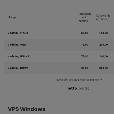
Rejestracja
Odnowienie
Usługa
_
w 1.
na miesiąc
_
miesiącu
_
vadmin_START!
59,90
169,00
vadmin_RUN!
79,90
209,00
vadmin_SPRINT!
79,90
249,00
vadmin_JUMP!
99,90
319,00
cenniki archiwalnych planów
netto
brutto
VPS Windows