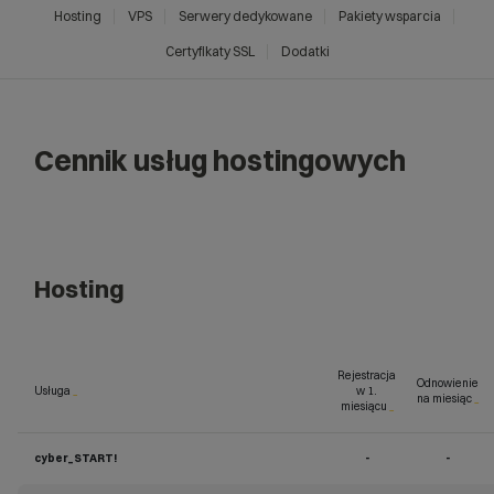
Hosting
VPS
Serwery dedykowane
Pakiety wsparcia
Certyfikaty SSL
Dodatki
Cennik usług hostingowych
Hosting
Rejestracja
Odnowienie
Usługa
_
w 1.
na miesiąc
_
miesiącu
_
cyber_START!
-
-