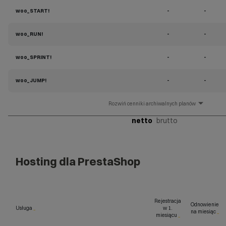
woo_START!
-
-
woo_RUN!
-
-
woo_SPRINT!
-
-
woo_JUMP!
-
-
cenniki archiwalnych planów
netto
brutto
Hosting dla PrestaShop
Rejestracja
Odnowienie
Usługa
_
w 1.
na miesiąc
_
miesiącu
_