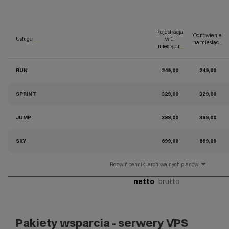
Rejestracja
Odnowienie
Usługa
_
w 1.
na miesiąc
_
miesiącu
_
RUN
249,00
249,00
SPRINT
329,00
329,00
JUMP
399,00
399,00
SKY
699,00
699,00
cenniki archiwalnych planów
netto
brutto
Pakiety wsparcia - serwery VPS