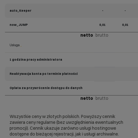
auto_Keeper
-
-
now_JUMP
0,01
0,01
netto
brutto
Usługa
_
1 godzina pracy administratora
Reaktywacja konta po terminie płatności
Opłata za przywrócenie dostępu do danych
netto
brutto
Wszystkie ceny w złotych polskich. Powyższy cennik
zawiera ceny regularne (bez uwzględnienia ewentualnych
promocji). Cennik ukazuje zarówno usługi hostingowe
dostępne do bieżącej rejestracji, jak i usługi archiwalne.