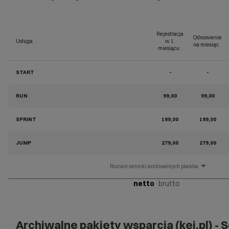
Rejestracja
Odnowienie
Usługa
_
w 1.
na miesiąc
_
miesiącu
_
START
-
-
RUN
99,00
99,00
SPRINT
169,00
169,00
JUMP
279,00
279,00
cenniki archiwalnych planów
netto
brutto
Archiwalne pakiety wsparcia (kei.pl) -