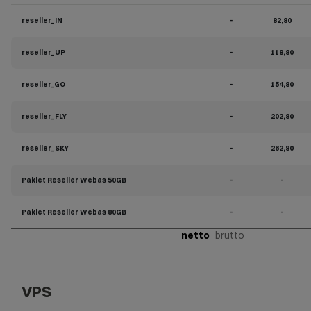
reseller_IN
-
82,80
reseller_UP
-
118,80
reseller_GO
-
154,80
reseller_FLY
-
202,80
reseller_SKY
-
262,80
Pakiet Reseller Webas 50GB
-
-
Pakiet Reseller Webas 80GB
-
-
netto
brutto
VPS