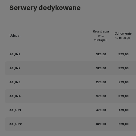
Serwery dedykowane
Rejestracja
Odnowienie
Usługa
_
w 1.
na miesiąc
_
miesiącu
_
sd_IN1
329,00
329,00
sd_IN2
329,00
329,00
sd_IN3
279,00
279,00
sd_IN4
379,00
379,00
sd_UP1
479,00
479,00
sd_UP2
629,00
629,00