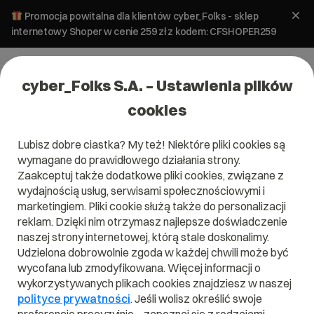
Promocja powitalna dla klientów cyber_Folks - sklep
internetowy Shoper w cenie 259 zł z kodem: CFSHOPER259
cyber_Folks S.A. – Ustawienia plików
cookies
Lubisz dobre ciastka? My też! Niektóre pliki cookies są
wymagane do prawidłowego działania strony.
Zaakceptuj także dodatkowe pliki cookies, związane z
Domena .pl od 0 zł!
wydajnością usług, serwisami społecznościowymi i
marketingiem. Pliki cookie służą także do personalizacji
reklam. Dzięki nim otrzymasz najlepsze doświadczenie
naszej strony internetowej, którą stale doskonalimy.
Znajdź
Szukaj domeny
Wpisz swoją wymarzoną nazwę domeny i naciśnij przycisk szuka
Udzielona dobrowolnie zgoda w każdej chwili może być
wycofana lub zmodyfikowana. Więcej informacji o
wykorzystywanych plikach cookies znajdziesz w naszej
Promocja
.pl
od
0,00 zł
.site
0,90 zł
.online
0,90 zł
polityce prywatności
. Jeśli wolisz określić swoje