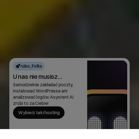
robo_Folks
U nas nie musisz…
Samodzielnie zakładać poczty,
instalować WordPressa ani
analizować logów. Asystent AI
zrobi to za Ciebie!
Wybierz taki hosting