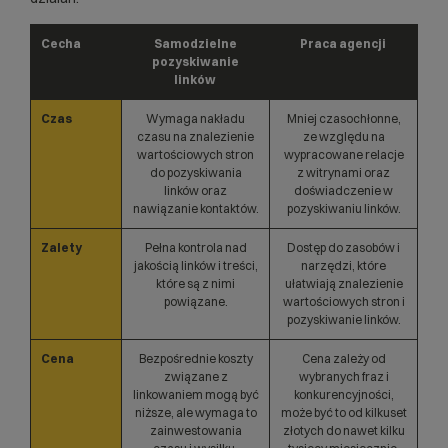
Cecha
Samodzielne
Praca agencji
pozyskiwanie
linków
Czas
Wymaga nakładu
Mniej czasochłonne,
czasu na znalezienie
ze względu na
wartościowych stron
wypracowane relacje
do pozyskiwania
z witrynami oraz
linków oraz
doświadczenie w
nawiązanie kontaktów.
pozyskiwaniu linków.
Zalety
Pełna kontrola nad
Dostęp do zasobów i
jakością linków i treści,
narzędzi, które
które są z nimi
ułatwiają znalezienie
powiązane.
wartościowych stron i
pozyskiwanie linków.
Cena
Bezpośrednie koszty
Cena zależy od
związane z
wybranych fraz i
linkowaniem mogą być
konkurencyjności,
niższe, ale wymaga to
może być to od kilkuset
zainwestowania
złotych do nawet kilku