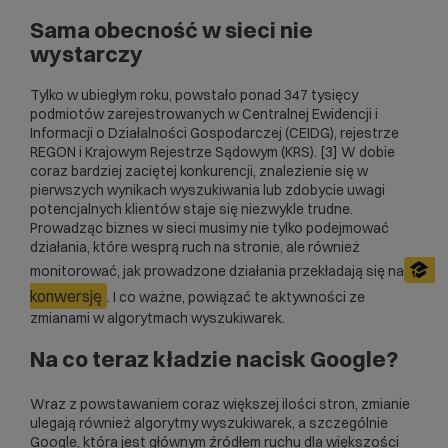
Sama obecność w sieci nie
wystarczy
Tylko w ubiegłym roku, powstało ponad 347 tysięcy
podmiotów zarejestrowanych w Centralnej Ewidencji i
Informacji o Działalności Gospodarczej (CEIDG), rejestrze
REGON i Krajowym Rejestrze Sądowym (KRS). [3] W dobie
coraz bardziej zaciętej konkurencji, znalezienie się w
pierwszych wynikach wyszukiwania lub zdobycie uwagi
potencjalnych klientów staje się niezwykle trudne.
Prowadząc biznes w sieci musimy nie tylko podejmować
działania, które wesprą ruch na stronie, ale również
monitorować, jak prowadzone działania przekładają się na
konwersję
. I co ważne, powiązać te aktywności ze
zmianami w algorytmach wyszukiwarek.
Na co teraz kładzie nacisk Google?
Wraz z powstawaniem coraz większej ilości stron, zmianie
ulegają również algorytmy wyszukiwarek, a szczególnie
Google, która jest głównym źródłem ruchu dla większości