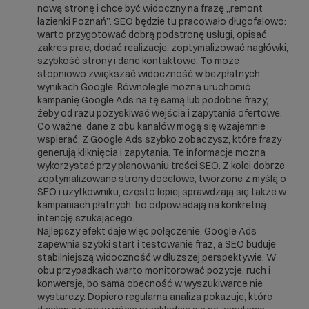
nową stronę i chce być widoczny na frazę „remont
łazienki Poznań”. SEO będzie tu pracowało długofalowo:
warto przygotować dobrą podstronę usługi, opisać
zakres prac, dodać realizacje, zoptymalizować nagłówki,
szybkość strony i dane kontaktowe. To może
stopniowo zwiększać widoczność w bezpłatnych
wynikach Google. Równolegle można uruchomić
kampanię Google Ads na tę samą lub podobne frazy,
żeby od razu pozyskiwać wejścia i zapytania ofertowe.
Co ważne, dane z obu kanałów mogą się wzajemnie
wspierać. Z Google Ads szybko zobaczysz, które frazy
generują kliknięcia i zapytania. Te informacje można
wykorzystać przy planowaniu treści SEO. Z kolei dobrze
zoptymalizowane strony docelowe, tworzone z myślą o
SEO i użytkowniku, często lepiej sprawdzają się także w
kampaniach płatnych, bo odpowiadają na konkretną
intencję szukającego.
Najlepszy efekt daje więc połączenie: Google Ads
zapewnia szybki start i testowanie fraz, a SEO buduje
stabilniejszą widoczność w dłuższej perspektywie. W
obu przypadkach warto monitorować pozycje, ruch i
konwersje, bo sama obecność w wyszukiwarce nie
wystarczy. Dopiero regularna analiza pokazuje, które