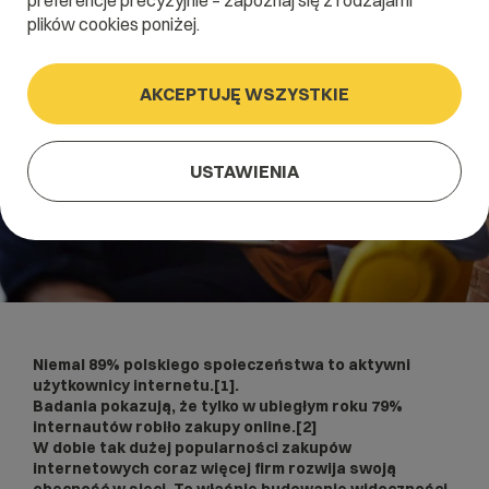
preferencje precyzyjnie – zapoznaj się z rodzajami
plików cookies poniżej.
AKCEPTUJĘ WSZYSTKIE
USTAWIENIA
Niemal 89% polskiego społeczeństwa to aktywni
użytkownicy internetu.[1].
Badania pokazują, że tylko w ubiegłym roku 79%
internautów robiło zakupy online.[2]
W dobie tak dużej popularności zakupów
internetowych coraz więcej firm rozwija swoją
obecność w sieci. To właśnie budowanie widoczności