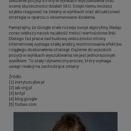
śledzenie pozycji strony w wynikach wyszukiwania oraz
ocenę skuteczności działań SEO. Dzięki niemu możesz
szybko reagować na zmiany w wynikach oraz aktualizować
strategię w oparciu o obserwowane działania.
Pamiętajmy, że Google stale rozwija swoje algorytmy, kładąc
coraz większy nacisk na jakość treści i wartościowe linki.
Dlatego też praca nad budową widoczności strony
internetowej wymaga stałej analizy, monitorowania efektów
i ciągłego doskonalenia strategii. Dążenie do wysokich
pozycji w wynikach wyszukiwania nie jest jednorazowym
wysiłkiem. To stały i dynamiczny proces, który wymaga
uwagi i reakcji na zachodzące zmiany.
Źródło:
[1]
instytutcyber.pl
[2]
iab.org.pl
[3[
bnf.pl
[4]
blog.google
[5]
forbes.com