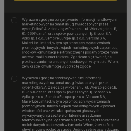
Wyrażam zgodę na otrzymywanie informacji handlowych i
marketingowych na temat usług świadczonych przez
cyber_Folks S.A. z siedzibą w Poznaniu, ul. Wierzbięcice 1B,
61-569 Poznań, oraz spółek powiązanych, tj. Shoper S.A.,
Apilo sp. z o.o., Sempire Europe sp. z o.o., Vercom S.A,
MailerLite Limited, w tym o promocjach, wydarzeniach
promocyjnych i innych akcjach marketingowych za pomocą
środków komunikacji elektronicznej na podany przeze mnie
adres e-mail i numer telefonu. Zgadzam się również, na
przetwarzanie moich danych osobowych w tym celu. Wiem,
że w każdej chwili mogę wycofać tę zgodę.
Wyrażam zgodę na przekazywanie mi informacji
marketingowych na temat usług świadczonych przez
cyber_Folks S.A. z siedzibą w Poznaniu, ul. Wierzbięcice 1B,
61-569 Poznań, oraz spółek powiązanych, tj. Shoper S.A.,
Apilo sp. z o.o., Sempire Europe sp. z o.o., Vercom S.A,
MailerLite Limited, w tym o promocjach, wydarzeniach
promocyjnych i innych akcjach marketingowych w postaci
wiadomości oraz w trakcie połączeń głosowych
wykonywanych przez telefon lub inne urządzenie
telekomunikacyjne. Zgadzam się również, na przetwarzanie
moich danych osobowych w tym celu. Wiem, że w każdej
chwili mogę wycofać tę zgodę. Jednocześnie oświadczam,