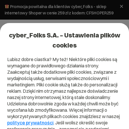
Promocja powitalna dla klientów cyber_Folks - sklep
internetowy Shoper w cenie 259 zł z kodem: CFSHOPER259
cyber_Folks S.A. – Ustawienia plików
cookies
Lubisz dobre ciastka? My też! Niektóre pliki cookies są
SEO i SEM
wymagane do prawidłowego działania strony.
Jak budować widoczność Twojej
Zaakceptuj także dodatkowe pliki cookies, związane z
strony w sieci i automatycznie ją
wydajnością usług, serwisami społecznościowymi i
marketingiem. Pliki cookie służą także do personalizacji
monitorować?
reklam. Dzięki nim otrzymasz najlepsze doświadczenie
naszej strony internetowej, którą stale doskonalimy.
18 września 2024
ok.
7
min
Udzielona dobrowolnie zgoda w każdej chwili może być
wycofana lub zmodyfikowana. Więcej informacji o
wykorzystywanych plikach cookies znajdziesz w naszej
polityce prywatności
. Jeśli wolisz określić swoje