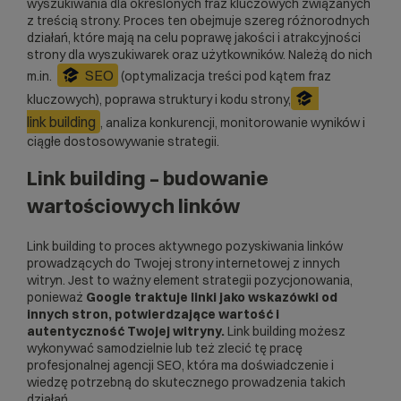
wyszukiwania dla określonych fraz kluczowych związanych
z treścią strony. Proces ten obejmuje szereg różnorodnych
działań, które mają na celu poprawę jakości i atrakcyjności
strony dla wyszukiwarek oraz użytkowników. Należą do nich
SEO
m.in.
(optymalizacja treści pod kątem fraz
kluczowych), poprawa struktury i kodu strony,
link building
, analiza konkurencji, monitorowanie wyników i
ciągłe dostosowywanie strategii.
Link building – budowanie
wartościowych linków
Link building to proces aktywnego pozyskiwania linków
prowadzących do Twojej strony internetowej z innych
witryn. Jest to ważny element strategii pozycjonowania,
ponieważ
Google traktuje linki jako wskazówki od
innych stron, potwierdzające wartość i
autentyczność Twojej witryny.
Link building możesz
wykonywać samodzielnie lub też zlecić tę pracę
profesjonalnej agencji SEO, która ma doświadczenie i
wiedzę potrzebną do skutecznego prowadzenia takich
działań.