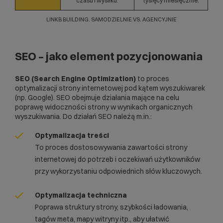
czasu i wysiłku.
tysięcy miesięcznie.
LINKB BUILDING. SAMODZIELNIE VS. AGENCYJNIE
SEO – jako element pozycjonowania
SEO (Search Engine Optimization)
to proces
optymalizacji strony internetowej pod kątem wyszukiwarek
(np. Google). SEO obejmuje działania mające na celu
poprawę widoczności strony w wynikach organicznych
wyszukiwania. Do działań SEO należą m.in.:
Optymalizacja treści
To proces dostosowywania zawartości strony
internetowej do potrzeb i oczekiwań użytkowników
przy wykorzystaniu odpowiednich słów kluczowych.
Optymalizacja techniczna
Poprawa struktury strony, szybkości ładowania,
tagów meta, mapy witryny itp., aby ułatwić