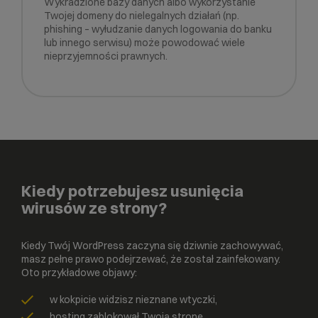
Wykradzione bazy danych albo wykorzystanie
Twojej domeny do nielegalnych działań (np.
phishing – wyłudzanie danych logowania do banku
lub innego serwisu) może powodować wiele
nieprzyjemności prawnych.
Kiedy potrzebujesz usunięcia
wirusów ze strony?
Kiedy Twój WordPress zaczyna się dziwnie zachowywać,
masz pełne prawo podejrzewać, że został zainfekowany.
Oto przykładowe objawy:
w kokpicie widzisz nieznane wtyczki,
hosting zablokował Twoją stronę,