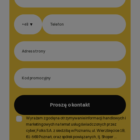
▾
+48
Wybierz gotową listę. Użyj spacji, aby otworzyć.
Naciśnij spację, aby otworzyć listę, klawisze strzałek, aby nawigować, E
Proszę o kontakt
Wyrażam zgodę na otrzymywanie informacji handlowych i
marketingowych na temat usług świadczonych przez
cyber_Folks S.A. z siedzibą w Poznaniu, ul. Wierzbięcice 1B,
61-569 Poznań, oraz spółek powiązanych , tj. Shoper
...