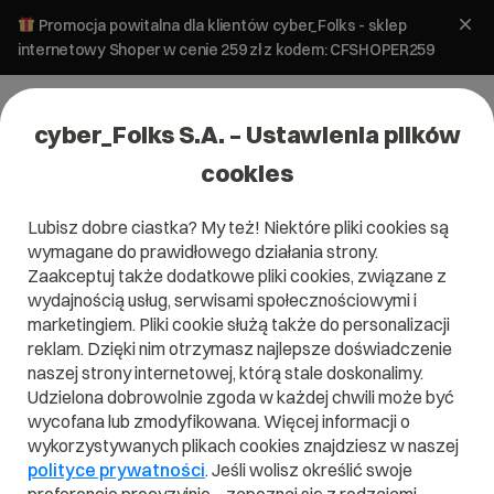
Promocja powitalna dla klientów cyber_Folks - sklep
internetowy Shoper w cenie 259 zł z kodem: CFSHOPER259
cyber_Folks S.A. – Ustawienia plików
cookies
Lubisz dobre ciastka? My też! Niektóre pliki cookies są
wymagane do prawidłowego działania strony.
Zaakceptuj także dodatkowe pliki cookies, związane z
wydajnością usług, serwisami społecznościowymi i
marketingiem. Pliki cookie służą także do personalizacji
reklam. Dzięki nim otrzymasz najlepsze doświadczenie
naszej strony internetowej, którą stale doskonalimy.
Udzielona dobrowolnie zgoda w każdej chwili może być
wycofana lub zmodyfikowana. Więcej informacji o
wykorzystywanych plikach cookies znajdziesz w naszej
polityce prywatności
. Jeśli wolisz określić swoje