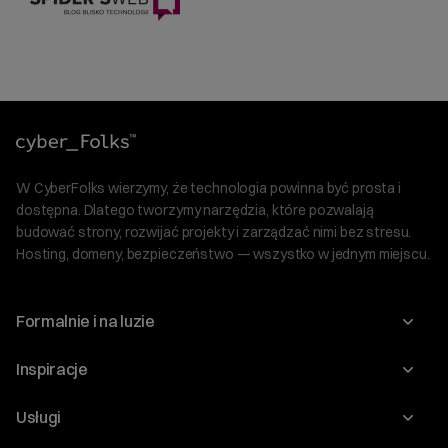
W CyberFolks wierzymy, że technologia powinna być prosta i
dostępna. Dlatego tworzymy narzędzia, które pozwalają
budować strony, rozwijać projekty i zarządzać nimi bez stresu.
Hosting, domeny, bezpieczeństwo — wszystko w jednym miejscu.
Formalnie i na luzie
O nas
Inspiracje
Relacje inwestorskie
Blog
Usługi
Program Korzyści dla Inwestorów
Słownik IT