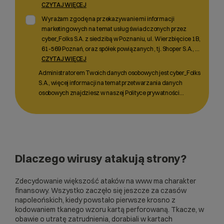
CZYTAJ WIĘCEJ
Wyrażam zgodę na przekazywanie mi informacji
marketingowych na temat usług świadczonych przez
cyber_Folks S.A. z siedzibą w Poznaniu, ul. Wierzbięcice 1B,
61-569 Poznań, oraz spółek powiązanych , tj. Shoper S.A.,
...
CZYTAJ WIĘCEJ
Administratorem Twoich danych osobowych jest cyber_Folks
S.A., więcej informacji na temat przetwarzania danych
osobowych znajdziesz w naszej Polityce prywatności…
Dlaczego wirusy atakują strony?
Zdecydowanie większość ataków na www ma charakter
finansowy. Wszystko zaczęło się jeszcze za czasów
napoleońskich, kiedy powstało pierwsze krosno z
kodowaniem tkanego wzoru kartą perforowaną. Tkacze, w
obawie o utratę zatrudnienia, dorabiali w kartach