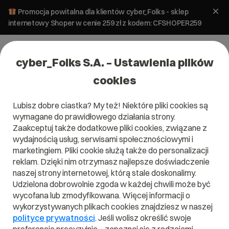
Promocja powitalna dla klientów cyber_Folks - sklep
internetowy Shoper w cenie 259 zł z kodem: CFSHOPER259
cyber_Folks S.A. – Ustawienia plików
cookies
Lubisz dobre ciastka? My też! Niektóre pliki cookies są
wymagane do prawidłowego działania strony.
Zaakceptuj także dodatkowe pliki cookies, związane z
wydajnością usług, serwisami społecznościowymi i
marketingiem. Pliki cookie służą także do personalizacji
reklam. Dzięki nim otrzymasz najlepsze doświadczenie
naszej strony internetowej, którą stale doskonalimy.
Udzielona dobrowolnie zgoda w każdej chwili może być
Czym jest URL?
wycofana lub zmodyfikowana. Więcej informacji o
wykorzystywanych plikach cookies znajdziesz w naszej
Przeczytaj czym jest
URL
w naszym słowniku.
polityce prywatności
. Jeśli wolisz określić swoje
Pomoże Ci to lepiej zrozumieć, czym dokładnie jest
URL
i