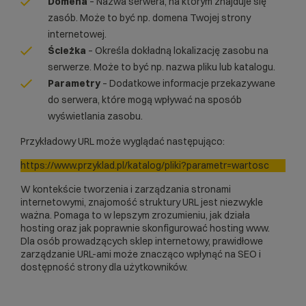
Domena
– Nazwa serwera, na którym znajduje się
zasób. Może to być np.
domena
Twojej strony
internetowej.
Ścieżka
– Określa dokładną lokalizację zasobu na
serwerze. Może to być np. nazwa pliku lub katalogu.
Parametry
– Dodatkowe informacje przekazywane
do serwera, które mogą wpływać na sposób
wyświetlania zasobu.
Przykładowy URL może wyglądać następująco:
https://www.przyklad.pl/katalog/pliki?parametr=wartosc
W kontekście tworzenia i zarządzania stronami
internetowymi, znajomość struktury URL jest niezwykle
ważna. Pomaga to w lepszym zrozumieniu, jak działa
hosting oraz jak poprawnie skonfigurować
hosting www
.
Dla osób prowadzących
sklep internetowy
, prawidłowe
zarządzanie URL-ami może znacząco wpłynąć na
SEO
i
dostępność strony dla użytkowników.