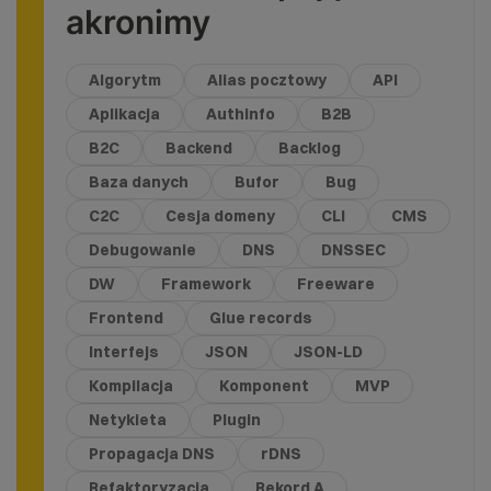
akronimy
Algorytm
Alias pocztowy
API
Aplikacja
Authinfo
B2B
B2C
Backend
Backlog
Baza danych
Bufor
Bug
C2C
Cesja domeny
CLI
CMS
Debugowanie
DNS
DNSSEC
DW
Framework
Freeware
Frontend
Glue records
Interfejs
JSON
JSON-LD
Kompilacja
Komponent
MVP
Netykieta
Plugin
Propagacja DNS
rDNS
Refaktoryzacja
Rekord A