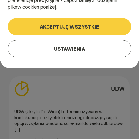
preferencje precyzyjnie – zapoznaj się z rodzajami
plików cookies poniżej.
A
B
C
D
E
F
G
H
I
AKCEPTUJĘ WSZYSTKIE
J
K
L
M
N
O
P
Q
R
S
T
U
V
W
X
Y
Z
USTAWIENIA
UDW
UDW (Ukryte Do Wielu) to termin używany w
kontekście poczty elektronicznej, odnoszący się do
opcji wysyłania wiadomości e-mail do wielu odbiorców,
[...]