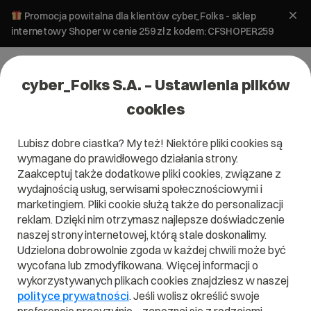
Promocja powitalna dla klientów cyber_Folks - sklep
internetowy Shoper w cenie 259 zł z kodem: CFSHOPER259
cyber_Folks S.A. – Ustawienia plików
cookies
Lubisz dobre ciastka? My też! Niektóre pliki cookies są
wymagane do prawidłowego działania strony.
Zaakceptuj także dodatkowe pliki cookies, związane z
wydajnością usług, serwisami społecznościowymi i
marketingiem. Pliki cookie służą także do personalizacji
reklam. Dzięki nim otrzymasz najlepsze doświadczenie
naszej strony internetowej, którą stale doskonalimy.
Udzielona dobrowolnie zgoda w każdej chwili może być
Słownik IT - litera U
wycofana lub zmodyfikowana. Więcej informacji o
wykorzystywanych plikach cookies znajdziesz w naszej
Zobacz nasze hasła w słowniku IT na literę U
polityce prywatności
. Jeśli wolisz określić swoje