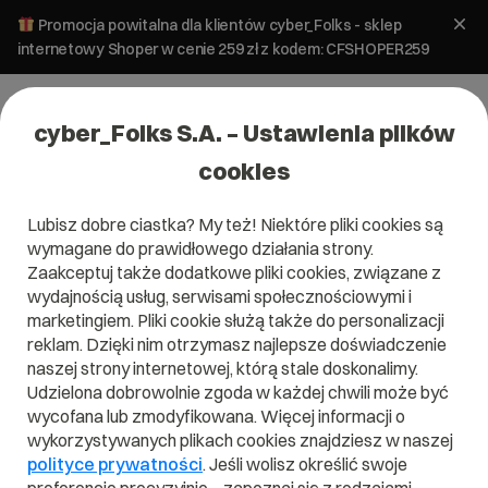
Promocja powitalna dla klientów cyber_Folks - sklep
internetowy Shoper w cenie 259 zł z kodem: CFSHOPER259
cyber_Folks S.A. – Ustawienia plików
cookies
Lubisz dobre ciastka? My też! Niektóre pliki cookies są
wymagane do prawidłowego działania strony.
Zaakceptuj także dodatkowe pliki cookies, związane z
wydajnością usług, serwisami społecznościowymi i
marketingiem. Pliki cookie służą także do personalizacji
reklam. Dzięki nim otrzymasz najlepsze doświadczenie
naszej strony internetowej, którą stale doskonalimy.
Udzielona dobrowolnie zgoda w każdej chwili może być
Słownik IT - litera Z
wycofana lub zmodyfikowana. Więcej informacji o
wykorzystywanych plikach cookies znajdziesz w naszej
Zobacz nasze hasła w słowniku IT na literę Z
polityce prywatności
. Jeśli wolisz określić swoje