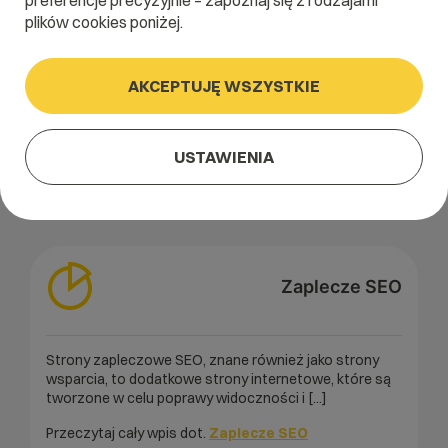
preferencje precyzyjnie – zapoznaj się z rodzajami
plików cookies poniżej.
A
B
C
D
E
F
G
H
I
AKCEPTUJĘ WSZYSTKIE
J
K
L
M
N
O
P
Q
R
S
T
U
V
W
X
Y
Z
USTAWIENIA
Zaplecze SEO
Strony zapleczowe SEO, znane również jako strony
wsparcia, to dodatkowe strony internetowe, które są
tworzone w celu poprawy widoczności i [...]
Przeczytaj cały wpis dot.
Zaplecze SEO