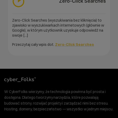
Zero-Click Searches
Zero-Click Searches (wyszukiwania bez kliknięcia) to
zjawisko w wyszukiwarkach internetowych (głównie w
Google), w którym użytkownik uzyskuje odpowiedź na
swoje [...]
Przeczytaj cały wpis dot.
Zero-Click Searches
W CyberFolks wierzymy, że technologia powinna być prosta i
dostępna. Dlatego tworzymy narzędzia, które pozwalają
budować strony, rozwijać projekty i zarządzać nimi bez stresu.
Hosting, domeny, bezpieczeństwo — wszystko w jednym miejscu.