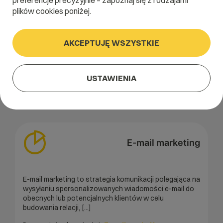
preferencje precyzyjnie – zapoznaj się z rodzajami
plików cookies poniżej.
A
B
C
D
E
F
G
H
I
AKCEPTUJĘ WSZYSTKIE
J
K
L
M
N
O
P
Q
R
S
T
U
V
W
X
Y
Z
USTAWIENIA
E-mail marketing
E-mail marketing to strategia komunikacji polegająca na
wysyłaniu spersonalizowanych wiadomości e-mail do
obecnych lub potencjalnych klientów w celu
budowania relacji, [...]