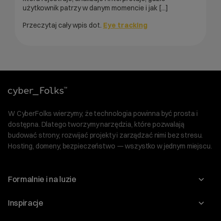
użytkownik patrzy w danym momencie i jak [...]
Przeczytaj cały wpis dot.
Eye tracking
W CyberFolks wierzymy, że technologia powinna być prosta i
dostępna. Dlatego tworzymy narzędzia, które pozwalają
budować strony, rozwijać projekty i zarządzać nimi bez stresu.
Hosting, domeny, bezpieczeństwo — wszystko w jednym miejscu.
Formalnie i na luzie
O nas
Inspiracje
Relacje inwestorskie