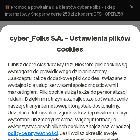
Promocja powitalna dla klientów cyber_Folks - sklep
internetowy Shoper w cenie 259 zł z kodem: CFSHOPER259
cyber_Folks S.A. – Ustawienia plików
cookies
Lubisz dobre ciastka? My też! Niektóre pliki cookies są
wymagane do prawidłowego działania strony.
Zaakceptuj także dodatkowe pliki cookies, związane z
wydajnością usług, serwisami społecznościowymi i
marketingiem. Pliki cookie służą także do personalizacji
reklam. Dzięki nim otrzymasz najlepsze doświadczenie
naszej strony internetowej, którą stale doskonalimy.
Udzielona dobrowolnie zgoda w każdej chwili może być
Słownik IT - litera E
wycofana lub zmodyfikowana. Więcej informacji o
wykorzystywanych plikach cookies znajdziesz w naszej
Zobacz nasze hasła w słowniku IT na literę E
polityce prywatności
. Jeśli wolisz określić swoje