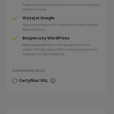
Szybkość ładowania skrócona o 2 sek to nawet o połowę
konwersji więcej.
Wyżej w Google
Wtyczki ułatwiające SEO i świetne Core Web Vitals dla
lepszych pozycji.
Bezpieczny WordPress
Kopie zapasowe treści co 4h, dostępne do 28 dni
wstecz. Potrójna zapora WAF, wychwytująca ataki na
Twoją stronę. Śpisz spokojniej.
DOPASOWANE USŁUGI:
Certyfikat SSL