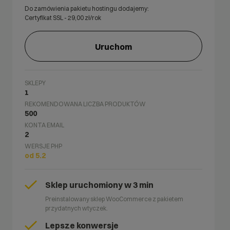
Do zamówienia pakietu hostingu dodajemy:
Certyfikat SSL -
29,00
zł/rok
Uruchom
SKLEPY
1
REKOMENDOWANA LICZBA PRODUKTÓW
500
KONTA EMAIL
2
WERSJE PHP
od 5.2
Sklep uruchomiony w 3 min
Preinstalowany sklep WooCommerce z pakietem
przydatnych wtyczek.
Lepsze konwersje