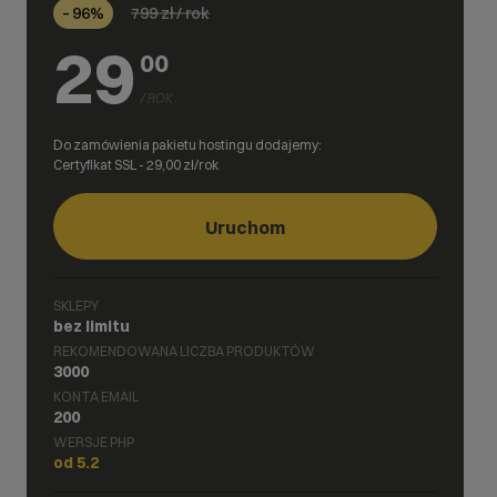
799
zł / rok
– 96%
29
00
/ ROK
Do zamówienia pakietu hostingu dodajemy:
Certyfikat SSL -
29,00
zł/rok
Uruchom
SKLEPY
bez limitu
REKOMENDOWANA LICZBA PRODUKTÓW
3000
KONTA EMAIL
200
WERSJE PHP
od 5.2