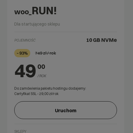
RUN!
woo_
Dla startującego sklepu
10 GB
NVMe
POJEMNOŚĆ
749
zł / rok
– 93%
49
00
/ ROK
Do zamówienia pakietu hostingu dodajemy:
Certyfikat SSL -
29,00
zł/rok
Uruchom
SKLEPY