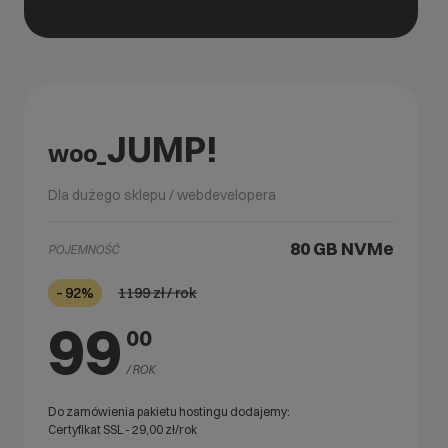
JUMP!
woo_
Dla dużego sklepu / webdevelopera
80 GB
NVMe
POJEMNOŚĆ
1199
zł / rok
– 92%
99
00
/ ROK
Do zamówienia pakietu hostingu dodajemy:
Certyfikat SSL -
29,00
zł/rok