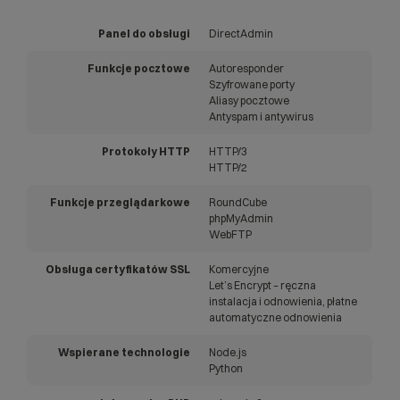
Panel do obsługi
DirectAdmin
Funkcje pocztowe
Autoresponder
Szyfrowane porty
Aliasy pocztowe
Antyspam i antywirus
Protokoły HTTP
HTTP/3
HTTP/2
Funkcje przeglądarkowe
RoundCube
phpMyAdmin
WebFTP
Obsługa certyfikatów SSL
Komercyjne
Let’s Encrypt – ręczna
instalacja i odnowienia, płatne
automatyczne odnowienia
Wspierane technologie
Node.js
Python