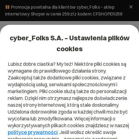
Promocja powitalna dla klientów cyber_Folks - sklep
internetowy Shoper w cenie 259 zł z kodem: CFSHOPER259
cyber_Folks S.A. – Ustawienia plików
cookies
Lubisz dobre ciastka? My też! Niektóre pliki cookies są
wymagane do prawidłowego działania strony.
Zaakceptuj także dodatkowe pliki cookies, związane z
wydajnością usług, serwisami społecznościowymi i
marketingiem. Pliki cookie służą także do personalizacji
reklam. Dzięki nim otrzymasz najlepsze doświadczenie
naszej strony internetowej, którą stale doskonalimy.
Udzielona dobrowolnie zgoda w każdej chwili może być
wycofana lub zmodyfikowana. Więcej informacji o
wykorzystywanych plikach cookies znajdziesz w naszej
polityce prywatności
. Jeśli wolisz określić swoje