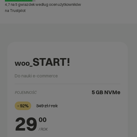
4,7 na 5 gwiazdek według ocen użytkowników
na Trustpilot
START!
woo_
Do nauki e-commerce
5 GB
NVMe
POJEMNOŚĆ
349
zł / rok
– 92%
29
00
/ ROK