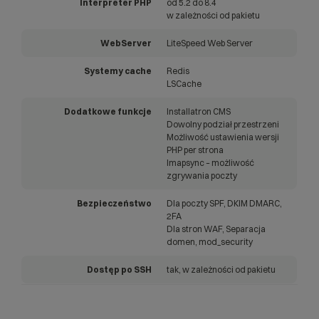
Interpreter PHP
od 5.2 do 8.4
w zależności od pakietu
WebServer
LiteSpeed Web Server
Systemy cache
Redis
LSCache
Dodatkowe funkcje
Installatron CMS
Dowolny podział przestrzeni
Możliwość ustawienia wersji
PHP per strona
Imapsync – możliwość
zgrywania poczty
Bezpieczeństwo
Dla poczty SPF, DKIM DMARC,
2FA
Dla stron WAF, Separacja
domen, mod_security
Dostęp po SSH
tak, w zależności od pakietu