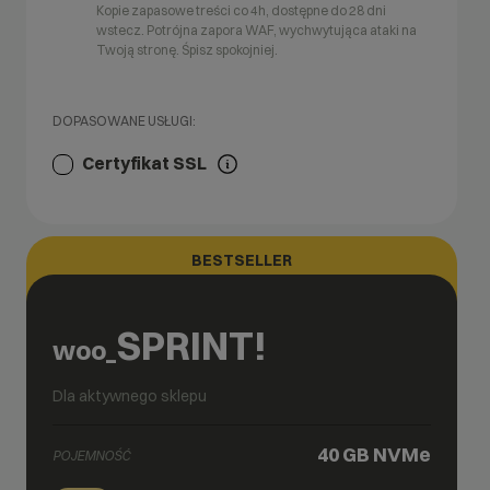
Kopie zapasowe treści co 4h, dostępne do 28 dni
wstecz. Potrójna zapora WAF, wychwytująca ataki na
Twoją stronę. Śpisz spokojniej.
DOPASOWANE USŁUGI:
Certyfikat SSL
BESTSELLER
SPRINT!
woo_
Dla aktywnego sklepu
40 GB
NVMe
POJEMNOŚĆ