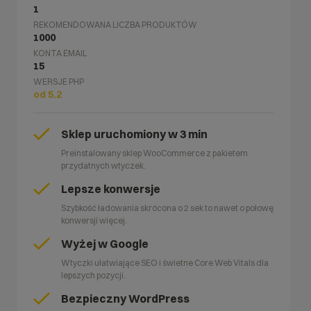
1
REKOMENDOWANA LICZBA PRODUKTÓW
1000
KONTA EMAIL
15
WERSJE PHP
od 5.2
Sklep uruchomiony w 3 min
Preinstalowany sklep WooCommerce z pakietem
przydatnych wtyczek.
Lepsze konwersje
Szybkość ładowania skrócona o 2 sek to nawet o połowę
konwersji więcej.
Wyżej w Google
Wtyczki ułatwiające SEO i świetne Core Web Vitals dla
lepszych pozycji.
Bezpieczny WordPress