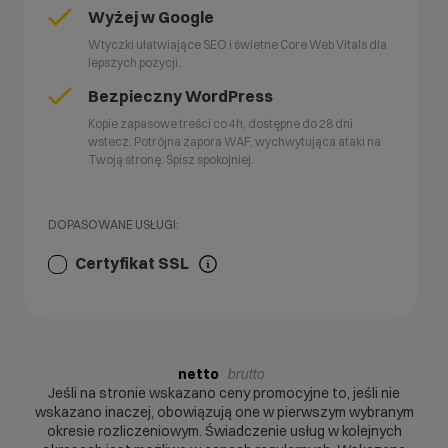
Wyżej w Google
Wtyczki ułatwiające SEO i świetne Core Web Vitals dla
lepszych pozycji.
Bezpieczny WordPress
Kopie zapasowe treści co 4h, dostępne do 28 dni
wstecz. Potrójna zapora WAF, wychwytująca ataki na
Twoją stronę. Śpisz spokojniej.
DOPASOWANE USŁUGI:
Certyfikat SSL
netto
brutto
Jeśli na stronie wskazano ceny promocyjne to, jeśli nie
wskazano inaczej, obowiązują one w pierwszym wybranym
okresie rozliczeniowym. Świadczenie usług w kolejnych