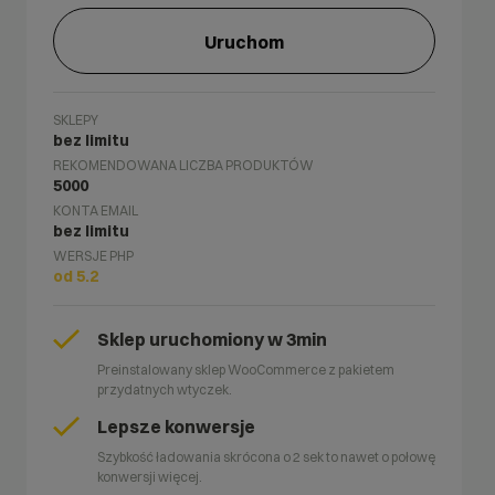
Uruchom
SKLEPY
bez limitu
REKOMENDOWANA LICZBA PRODUKTÓW
5000
KONTA EMAIL
bez limitu
WERSJE PHP
od 5.2
Sklep uruchomiony w 3min
Preinstalowany sklep WooCommerce z pakietem
przydatnych wtyczek.
Lepsze konwersje
Szybkość ładowania skrócona o 2 sek to nawet o połowę
konwersji więcej.