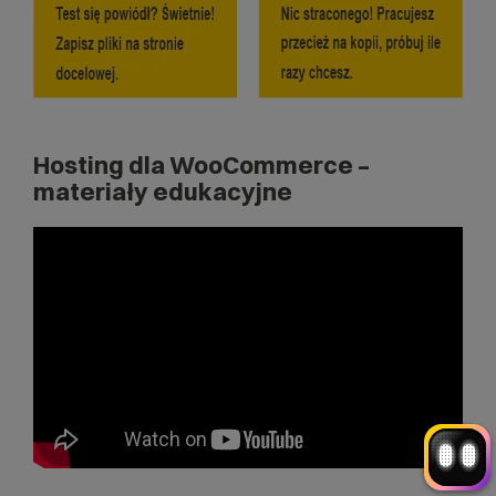
Hosting dla WooCommerce –
materiały edukacyjne
Witaj! Jestem robo_Folks.
W czym mogę pomóc?
Kliknij kafelek albo napisz wiadomość
— znajdziemy rozwiązanie
Wybór hostingu
Wybór domeny
Bazy danych
Konfiguracja email
+
Optymalizacja wydajności
więcej