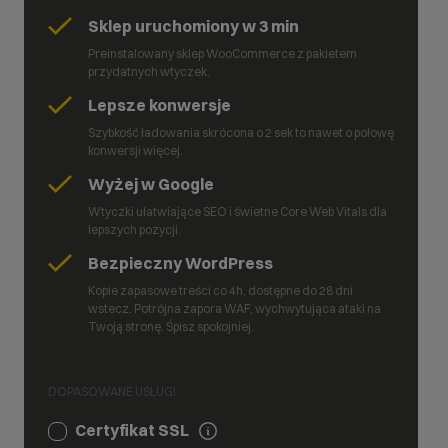
Sklep uruchomiony w 3 min
Preinstalowany sklep WooCommerce z pakietem
przydatnych wtyczek.
Lepsze konwersje
Szybkość ładowania skrócona o 2 sek to nawet o połowę
konwersji więcej.
Wyżej w Google
Wtyczki ułatwiające SEO i świetne Core Web Vitals dla
lepszych pozycji.
Bezpieczny WordPress
Kopie zapasowe treści co 4h, dostępne do 28 dni
wstecz. Potrójna zapora WAF, wychwytująca ataki na
Twoją stronę. Śpisz spokojniej.
DOPASOWANE USŁUGI:
Certyfikat SSL