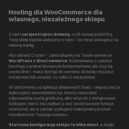
Hosting dla WooCommerce dla
własnego, niezależnego sklepu
Z nami
zarejestrujesz domenę
, czyli nazwę pod którą
Twój sklep będzie widoczny w sieci – bo teraz pracujesz na
własną markę.
Aby ułatwić Ci start – zainstalujemy na Twoim serwerze
WordPress z WooCommerce
. Rozmawiamy o usłudze
hostingu z preinstalowanymi komponentami, ale czuj się
swobodnie – masz dostęp do serwera, do kodu i możesz
instalować lub usuwać, co tylko Ci się podoba!
W odróżnieniu od aplikacji sklepowych SaaS – więcej rzeczy
wykonujesz samodzielnie (np. musisz wyszukać
odpowiednią szatę graficzną, albo wtyczki z nietypowymi
funkcjami, warto też zadbać o seo i podstawowe funkcje
ochronne), ale w zamian zyskujesz maksymalny poziom
niezależności Twojego biznesu.
Startowa konfiguracja sklepu to kilka minut
, a dzięki