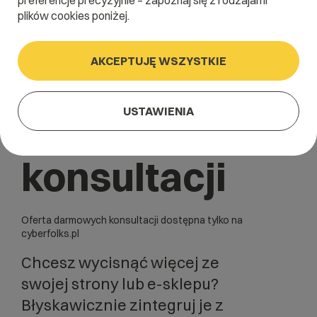
preferencje precyzyjnie – zapoznaj się z rodzajami
plików cookies poniżej.
marketing?
AKCEPTUJĘ WSZYSTKIE
Zacznij od
USTAWIENIA
darmowej
konsultacji
Oferta darmowych konsultacji dostępna tylko na
cyberfolks.pl
Chcesz wycisnąć więcej ze
swojej strony lub e-sklepu?
Błyskawicznie zintegruj je z