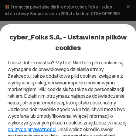
Promocja powitalna dla klientów cyber_Folks - sklep
internetowy Shoper w cenie 259 zł z kodem: CFSHOPER259
cyber_Folks S.A. – Ustawienia plików
cookies
Lubisz dobre ciastka? My też! Niektóre pliki cookies są
wymagane do prawidłowego działania strony.
Zaakceptuj także dodatkowe pliki cookies, związane z
wydajnością usług, serwisami społecznościowymi i
marketingiem. Pliki cookie służą także do personalizacji
reklam. Dzięki nim otrzymasz najlepsze doświadczenie
naszej strony internetowej, którą stale doskonalimy.
Skuteczny e-
Udzielona dobrowolnie zgoda w każdej chwili może być
wycofana lub zmodyfikowana. Więcej informacji o
wykorzystywanych plikach cookies znajdziesz w naszej
mail
polityce prywatności
. Jeśli wolisz określić swoje