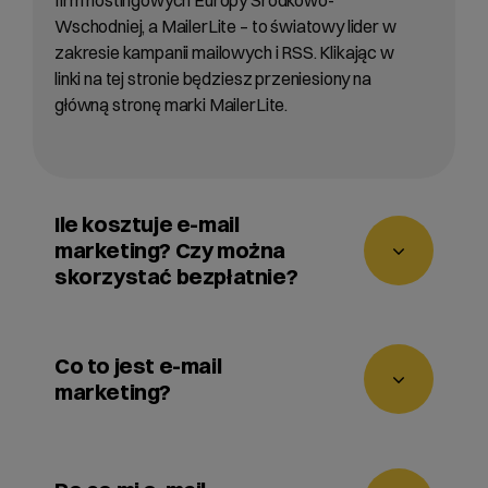
firm hostingowych Europy Środkowo-
Wschodniej, a MailerLite – to światowy lider w
zakresie kampanii mailowych i RSS. Klikając w
linki na tej stronie będziesz przeniesiony na
główną stronę marki MailerLite.
Ile kosztuje e-mail
marketing? Czy można
skorzystać bezpłatnie?
Rozwiązanie MailerLite możesz uruchomić
bezpłatnie
dla bazy do 500 odbiorców.
Co to jest e-mail
Większe bazy wymagają opłat zgodnie z
marketing?
cennikiem MailerLite:
https://www.mailerlite.com/pl/pricing
E-mail marketing to forma marketingu
bezpośredniego, polegająca na wysyłaniu