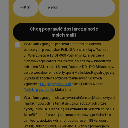
▾
+48
Wybierz gotową listę. Użyj spacji, aby otworzyć.
Naciśnij spację, aby otworzyć listę, klawisze strzałek, aby nawigować, E
Chcę poprawić dostarczalność
moich maili!
Wyrażam zgodę na przetwarzanie moich danych
osobowych przez cyber_Folks S.A. z siedzibą w Poznaniu,
ul. Wierzbięcice 1B, 61-569 Poznań oraz jej partnera
biznesowego MailerLite Limited, z siedzibą w Irlandii pod
adresem 88 Harcourt Street, Dublin 2, D02 DK18 Irlandia, w
celu przedstawienia oferty spółki MailerLite. Rejestrując się,
wyrażasz zgodę na przetwarzanie swoich danych
zgodnie z
Polityką prywatności
cyber_Folks S.A. oraz
Polityką prywatności
MailerLite.
Wyrażam zgodę na otrzymywanie informacji handlowych i
marketingowych na temat usług świadczonych przez
cyber_Folks S.A. z siedzibą w Poznaniu, ul. Wierzbięcice 1B,
61-569 Poznań oraz jej partnera biznesowego MailerLite
Limited, z siedzibą w Irlandii pod adresem 88 Harcourt
Street, Dublin 2, D02 DK18 Irlandia, w tym o promocjach,