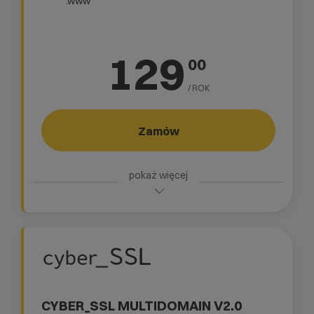
".www"
129
00
/ ROK
Zamów
CYBER_SSL MULTIDOMAIN V2.0