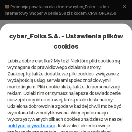
Promocja powitalna dla klientów cyber_Folks - sklep
internetowy Shoper w cenie 259 zł z kodem: CFSHOPER259
cyber_Folks S.A. – Ustawienia plików
cookies
Lubisz dobre ciastka? My też! Niektóre pliki cookies są
wymagane do prawidłowego działania strony.
Zaakceptuj także dodatkowe pliki cookies, związane z
wydajnością usług, serwisami społecznościowymi i
marketingiem. Pliki cookie służą także do personalizacji
reklam. Dzięki nim otrzymasz najlepsze doświadczenie
naszej strony internetowej, którą stale doskonalimy.
Udzielona dobrowolnie zgoda w każdej chwili może być
wycofana lub zmodyfikowana. Więcej informacji o
wykorzystywanych plikach cookies znajdziesz w naszej
polityce prywatności
. Jeśli wolisz określić swoje