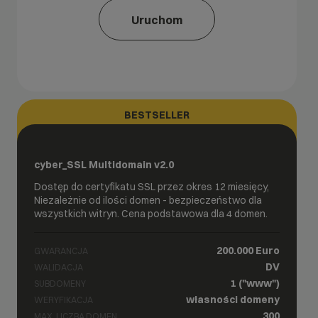
Uruchom
BESTSELLER
cyber_SSL Multidomain v2.0
Dostęp do certyfikatu SSL przez okres 12 miesięcy,
Niezależnie od ilości domen - bezpieczeństwo dla
wszystkich witryn. Cena podstawowa dla 4 domen.
200.000 Euro
GWARANCJA
DV
WALIDACJA
1 ("www")
SUBDOMENY
własności domeny
WERYFIKACJA
300
MAX. LICZBA DOMEN