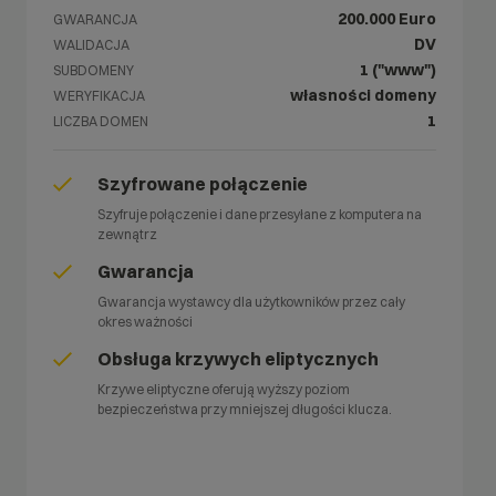
200.000 Euro
GWARANCJA
DV
WALIDACJA
1 ("www")
SUBDOMENY
własności domeny
WERYFIKACJA
1
LICZBA DOMEN
Szyfrowane połączenie
Szyfruje połączenie i dane przesyłane z komputera na
zewnątrz
Gwarancja
Gwarancja wystawcy dla użytkowników przez cały
okres ważności
Obsługa krzywych eliptycznych
Krzywe eliptyczne oferują wyższy poziom
bezpieczeństwa przy mniejszej długości klucza.