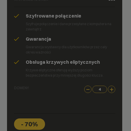
Szyfrowane połączenie
Szyfruje połączenie i dane przesyłane z komputera na
zewnątrz
Gwarancja
Gwarancja wystawcy dla użytkowników przez cały
okres ważności
Obsługa krzywych eliptycznych
Krzywe eliptyczne oferują wyższy poziom
bezpieczeństwa przy mniejszej długości klucza.
DOMENY
- 70%