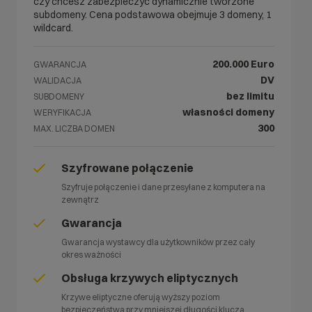
czy chcesz zabezpieczyć dynamicznie tworzone
subdomeny. Cena podstawowa obejmuje 3 domeny, 1
wildcard.
200.000 Euro
GWARANCJA
DV
WALIDACJA
bez limitu
SUBDOMENY
własności domeny
WERYFIKACJA
300
MAX. LICZBA DOMEN
Szyfrowane połączenie
Szyfruje połączenie i dane przesyłane z komputera na
zewnątrz
Gwarancja
Gwarancja wystawcy dla użytkowników przez cały
okres ważności
Obsługa krzywych eliptycznych
Krzywe eliptyczne oferują wyższy poziom
bezpieczeństwa przy mniejszej długości klucza.