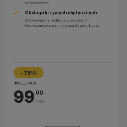
okres ważności
Obsługa krzywych eliptycznych
Krzywe eliptyczne oferują wyższy poziom
bezpieczeństwa przy mniejszej długości klucza.
- 75%
399
ZŁ / ROK
99
00
/ ROK