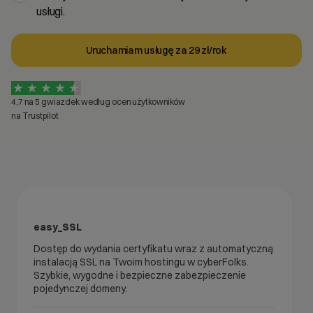
usługi.
Uruchamiam usługę za 29 zł/rok
4,7 na 5 gwiazdek według ocen użytkowników
na Trustpilot
Certyfikaty SSL
easy_SSL
Dostęp do wydania certyfikatu wraz z automatyczną
instalacją SSL na Twoim hostingu w cyberFolks.
Szybkie, wygodne i bezpieczne zabezpieczenie
pojedynczej domeny.