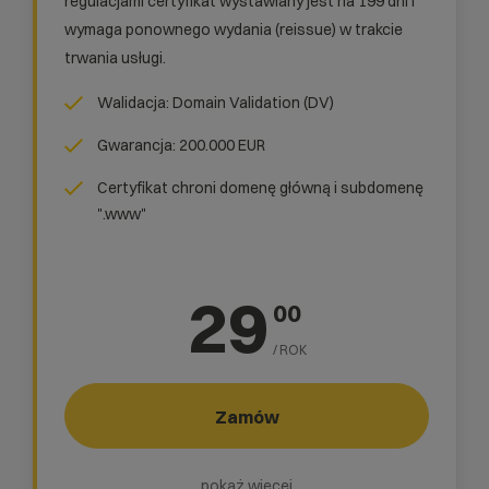
regulacjami certyfikat wystawiany jest na 199 dni i
wymaga ponownego wydania (reissue) w trakcie
trwania usługi.
Walidacja: Domain Validation (DV)
Gwarancja: 200.000 EUR
Certyfikat chroni domenę główną i subdomenę
".www"
29
00
/ ROK
Zamów