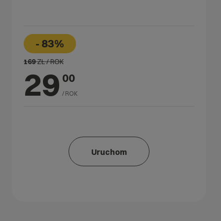
- 83%
169
ZŁ / ROK
29
00
/ ROK
Uruchom