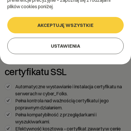
preferencje precyzyjnie – zapoznaj się z rodzajami
plików cookies poniżej.
AKCEPTUJĘ WSZYSTKIE
easy_SSL
USTAWIENIA
Nareszcie łatwa obsługa
certyfikatu SSL
Automatyczne wystawianie i instalacja certyfikatu na
serwerach w cyber_Folks.
Pełna kontrola nad ważnością certyfikatu i jego
poprawnym działaniem.
Pełna kompatybilność z przeglądarkami i
wyszukiwarkami.
Efektywność kosztowa – certyfikat zawarty w cenie