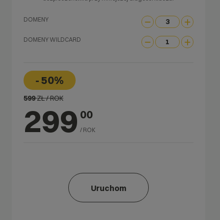
DOMENY
DOMENY WILDCARD
- 50%
599
ZŁ / ROK
299
00
/ ROK
Uruchom