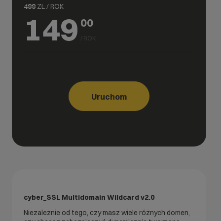
499
ZŁ / ROK
149
00
/ ROK
Uruchom
cyber_SSL Multidomain Wildcard v2.0
Niezależnie od tego, czy masz wiele różnych domen,