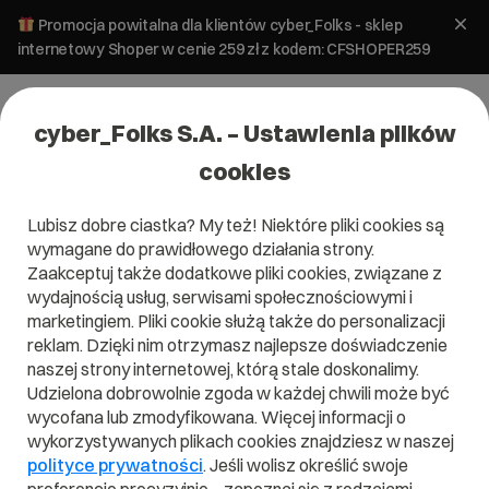
Promocja powitalna dla klientów cyber_Folks - sklep
internetowy Shoper w cenie 259 zł z kodem: CFSHOPER259
cyber_Folks S.A. – Ustawienia plików
cookies
Lubisz dobre ciastka? My też! Niektóre pliki cookies są
wymagane do prawidłowego działania strony.
W CyberFolks wierzymy, że technologia powinna być prosta i
Zaakceptuj także dodatkowe pliki cookies, związane z
dostępna. Dlatego tworzymy narzędzia, które pozwalają
wydajnością usług, serwisami społecznościowymi i
budować strony, rozwijać projekty i zarządzać nimi bez stresu.
marketingiem. Pliki cookie służą także do personalizacji
Hosting, domeny, bezpieczeństwo — wszystko w jednym miejscu.
reklam. Dzięki nim otrzymasz najlepsze doświadczenie
naszej strony internetowej, którą stale doskonalimy.
Udzielona dobrowolnie zgoda w każdej chwili może być
Formalnie i na luzie
wycofana lub zmodyfikowana. Więcej informacji o
O nas
wykorzystywanych plikach cookies znajdziesz w naszej
Inspiracje
polityce prywatności
. Jeśli wolisz określić swoje
Relacje inwestorskie