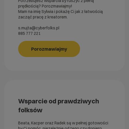
Potrzebujesz wsparcia by ruszyć z pełną
prędkością? Porozmawiajmy!
Mam na imię Sylwia i pokażę Ci jak z łatwością
zacząć pracę z kreatorem.
s.mujta@cyberfolks.pl
885 777 221
Porozmawiajmy
Wsparcie od prawdziwych
folksów
Beata, Kacper oraz Radek są w pełnej gotowości
by Ci pomóc, niezależnie od tego czy dopiero