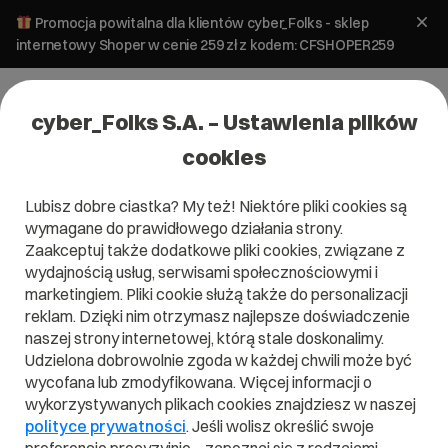
Promocja powitalna dla klientów cyber_Folks - sklep
internetowy Shoper w cenie 259 zł z kodem: CFSHOPER259
cyber_Folks S.A. – Ustawienia plików
cookies
Lubisz dobre ciastka? My też! Niektóre pliki cookies są
wymagane do prawidłowego działania strony.
Zaakceptuj także dodatkowe pliki cookies, związane z
wydajnością usług, serwisami społecznościowymi i
marketingiem. Pliki cookie służą także do personalizacji
Twoja lepsza
reklam. Dzięki nim otrzymasz najlepsze doświadczenie
naszej strony internetowej, którą stale doskonalimy.
strona
Udzielona dobrowolnie zgoda w każdej chwili może być
wycofana lub zmodyfikowana. Więcej informacji o
wykorzystywanych plikach cookies znajdziesz w naszej
polityce prywatności
. Jeśli wolisz określić swoje