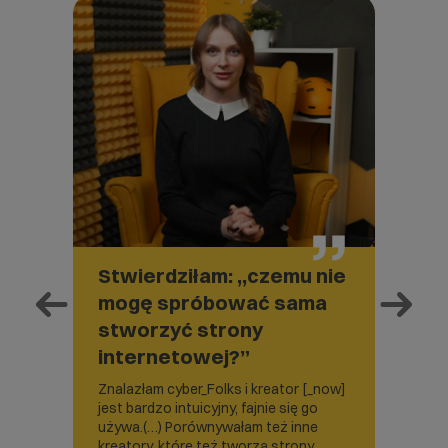
iowe
Stwierdziłam: ,,czemu nie
Bodź
mogę spróbować sama
stro
stworzyć strony
zawi
internetowej?”
wizy
Goog
ak ja
Znalazłam cyber_Folks i kreator [_now]
m chcę
jest bardzo intuicyjny, fajnie się go
W tym 
j
używa.(…) Porównywałam też inne
jedna o
h
kreatory, które też tworzą strony