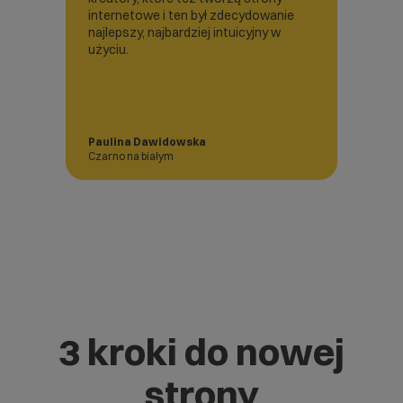
jeszcze
internetowe i ten był zdecydowanie
[działa
y w
najlepszy, najbardziej intuicyjny w
ma na t
rmatem
użyciu.
znajduj
erokiej
tak mił
że robi
bezpro
Paulina Dawidowska
Piotr I
Czarno na białym
Hydrauli
3 kroki do nowej
strony