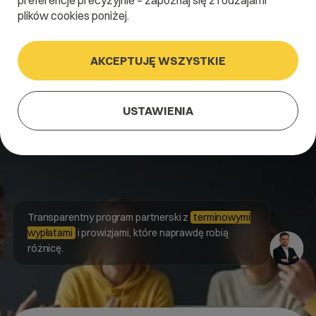
preferencje precyzyjnie – zapoznaj się z rodzajami
plików cookies poniżej.
Dołącz do programu partnerskiego
AKCEPTUJĘ WSZYSTKIE
USTAWIENIA
Transparentny program partnerski z
terminowymi
wypłatami
i prowizjami, które naprawdę robią
różnicę.