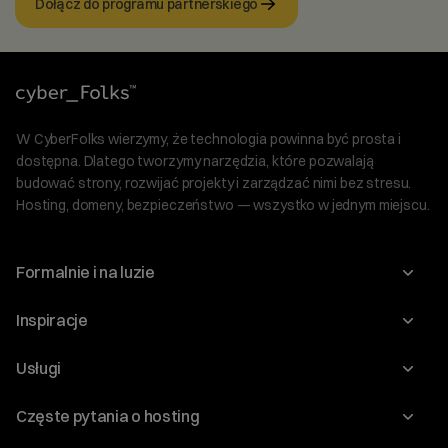
Dołącz do programu partnerskiego
W CyberFolks wierzymy, że technologia powinna być prosta i
dostępna. Dlatego tworzymy narzędzia, które pozwalają
budować strony, rozwijać projekty i zarządzać nimi bez stresu.
Hosting, domeny, bezpieczeństwo — wszystko w jednym miejscu.
Formalnie i na luzie
O nas
Inspiracje
Relacje inwestorskie
Blog
Usługi
Program Korzyści dla Inwestorów
Słownik IT
Domeny
Regulaminy i specyfikacje
Częste pytania o hosting
WordPress
Certyfikaty SSL