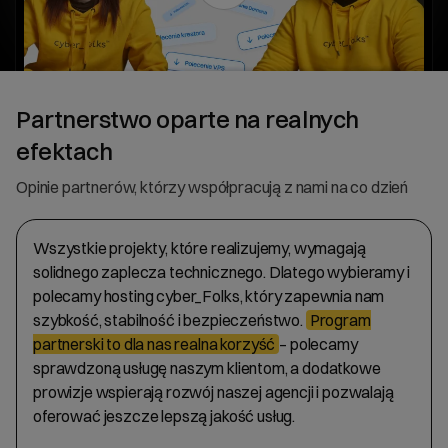
_now Pro (płatność
990,00 zł
247,50 zł
roczna)
Partnerstwo oparte na realnych
efektach
Opinie partnerów, którzy współpracują z nami na co dzień
Wszystkie projekty, które realizujemy, wymagają
solidnego zaplecza technicznego. Dlatego wybieramy i
polecamy hosting cyber_Folks, który zapewnia nam
szybkość, stabilność i bezpieczeństwo.
Program
partnerski to dla nas realna korzyść
– polecamy
sprawdzoną usługę naszym klientom, a dodatkowe
prowizje wspierają rozwój naszej agencji i pozwalają
oferować jeszcze lepszą jakość usług.