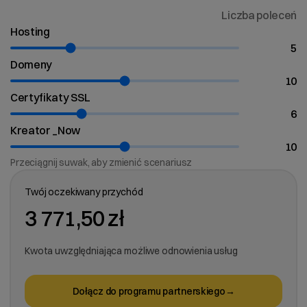
Liczba poleceń
Hosting
5
Domeny
10
Certyfikaty SSL
6
Kreator _Now
10
Przeciągnij suwak, aby zmienić scenariusz
Twój oczekiwany przychód
3 771,50 zł
Kwota uwzględniająca możliwe odnowienia usług
Dołącz do programu partnerskiego
→