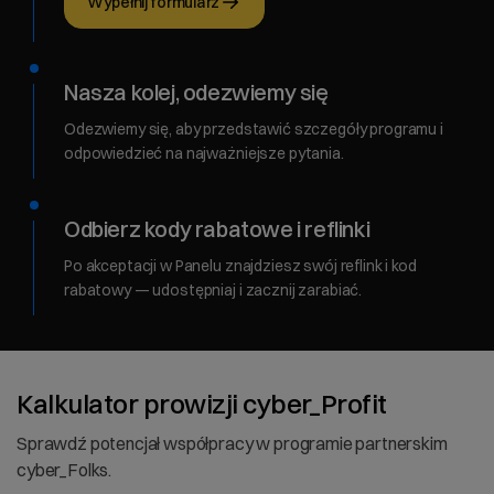
Wypełnij formularz
Nasza kolej, odezwiemy się
Odezwiemy się, aby przedstawić szczegóły programu i
odpowiedzieć na najważniejsze pytania.
Odbierz kody rabatowe i reflinki
Po akceptacji w Panelu znajdziesz swój reflink i kod
rabatowy — udostępniaj i zacznij zarabiać.
Kalkulator prowizji cyber_Profit
Sprawdź potencjał współpracy w programie partnerskim
cyber_Folks.