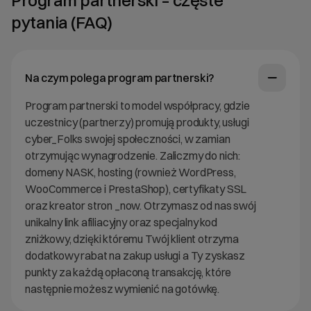
pytania (FAQ)
Na czym polega program partnerski?
Program partnerski to model współpracy, gdzie
uczestnicy (partnerzy) promują produkty, usługi
cyber_Folks swojej społeczności, w zamian
otrzymując wynagrodzenie. Zaliczmy do nich:
domeny NASK, hosting (rownież WordPress,
WooCommerce i PrestaShop), certyfikaty SSL
oraz kreator stron _now. Otrzymasz od nas swój
unikalny link afiliacyjny oraz specjalny kod
zniżkowy, dzięki któremu Twój klient otrzyma
dodatkowy rabat na zakup usługi a Ty zyskasz
punkty za każdą opłaconą transakcję, które
następnie możesz wymienić na gotówkę.