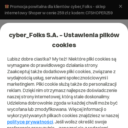
Promocja powitalna dla klientów cyber_Folks - sklep
internetowy Shoper w cenie 259 zł z kodem: CFSHOPER259
cyber_Folks S.A. – Ustawienia plików
cookies
Program partnerski cyber_Profit
Lubisz dobre ciastka? My też! Niektóre pliki cookies są
Polecaj hosting.
wymagane do prawidłowego działania strony.
Zaakceptuj także dodatkowe pliki cookies, związane z
Zarabiaj
wydajnością usług, serwisami społecznościowymi i
marketingiem. Pliki cookie służą także do personalizacji
długoterminowo.
reklam. Dzięki nim otrzymasz najlepsze doświadczenie
naszej strony internetowej, którą stale doskonalimy.
Udzielona dobrowolnie zgoda w każdej chwili może być
wycofana lub zmodyfikowana. Więcej informacji o
Twoje przychody zwiększone pasywnie!
wykorzystywanych plikach cookies znajdziesz w naszej
Prowizja bezterminowa za każdego poleconego Klienta.
polityce prywatności
. Jeśli wolisz określić swoje