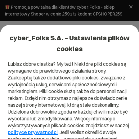
Promocja powitalna dla klientów cyber_Folks - sklep
internetowy Shoper w cenie 259 zł z kodem: CFSHOPER259
cyber_Folks S.A. – Ustawienia plików
cookies
Lubisz dobre ciastka? My też! Niektóre pliki cookies są
E-commerce
wymagane do prawidłowego działania strony.
Działalność nierejestrowana 2026 –
Zaakceptuj także dodatkowe pliki cookies, związane z
kompendium wiedzy na start
wydajnością usług, serwisami społecznościowymi i
marketingiem. Pliki cookie służą także do personalizacji
reklam. Dzięki nim otrzymasz najlepsze doświadczenie
30 marca 2026
ok.
12
min
naszej strony internetowej, którą stale doskonalimy.
Udzielona dobrowolnie zgoda w każdej chwili może być
wycofana lub zmodyfikowana. Więcej informacji o
wykorzystywanych plikach cookies znajdziesz w naszej
polityce prywatności
. Jeśli wolisz określić swoje