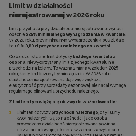
Limit w działalności
nierejestrowanej w 2026 roku
Limit przychodu przy działalności nierejestrowanej wynosi
obecnie
225% minimalnego wynagrodzenia w kwartale
.
W 2026 roku, przy minimalnym wynagrodzeniu 4 806 zł, daje
to
10 813,50 zł przychodu należnego na kwartał
.
Co bardzo istotne, limit dotyczy
każdego kwartału z
osobna
. Niewykorzystany limit z jednego kwartału nie
przechodzi na kolejny. To ważna zmiana względem 2025
roku, kiedy limit liczony był miesięcznie. W 2026 roku
działalność nierejestrowana daje więc większą
elastyczność przy sprzedaży sezonowej, ale nadal wymaga
regularnego pilnowania przychodu należnego.
Z limitem tym wiążą się niezwykle ważne kwestie:
Limit ten dotyczy
przychodu należnego
, czyli sumy
kwot należnych. Są to należności, jakie osoba
prowadząca działalność nierejestrowaną powinna
otrzymać od swojego klienta w zamian za wykonane
usługi lub dostarczone towary. Wlicza się je nawet jeśli