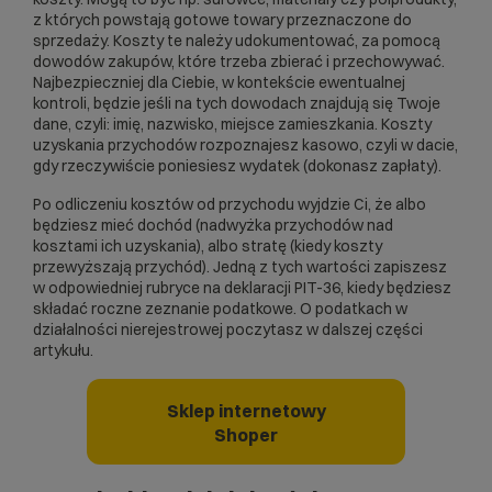
z których powstają gotowe towary przeznaczone do
sprzedaży. Koszty te należy udokumentować, za pomocą
dowodów zakupów, które trzeba zbierać i przechowywać.
Najbezpieczniej dla Ciebie, w kontekście ewentualnej
kontroli, będzie jeśli na tych dowodach znajdują się Twoje
dane, czyli: imię, nazwisko, miejsce zamieszkania. Koszty
uzyskania przychodów rozpoznajesz kasowo, czyli w dacie,
gdy rzeczywiście poniesiesz wydatek (dokonasz zapłaty).
Po odliczeniu kosztów od przychodu wyjdzie Ci, że albo
będziesz mieć dochód (nadwyżka przychodów nad
kosztami ich uzyskania), albo stratę (kiedy koszty
przewyższają przychód). Jedną z tych wartości zapiszesz
w odpowiedniej rubryce na deklaracji PIT-36, kiedy będziesz
składać roczne zeznanie podatkowe. O podatkach w
działalności nierejestrowej poczytasz w dalszej części
artykułu.
Sklep internetowy
Shoper