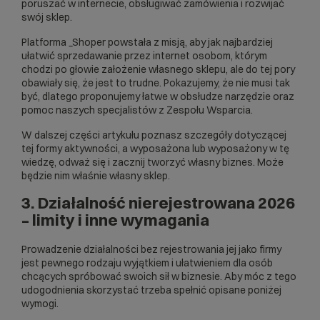
poruszać w internecie, obsługiwać zamówienia i rozwijać
swój sklep.
Platforma _Shoper powstała z misją, aby jak najbardziej
ułatwić sprzedawanie przez internet osobom, którym
chodzi po głowie założenie własnego sklepu, ale do tej pory
obawiały się, że jest to trudne. Pokazujemy, że nie musi tak
być, dlatego proponujemy łatwe w obsłudze narzędzie oraz
pomoc naszych specjalistów z Zespołu Wsparcia.
W dalszej części artykułu poznasz szczegóły dotyczącej
tej formy aktywności, a wyposażona lub wyposażony w tę
wiedzę, odważ się i zacznij tworzyć własny biznes. Może
będzie nim właśnie własny sklep.
3. Działalność nierejestrowana 2026
– limity i inne wymagania
Prowadzenie działalności bez rejestrowania jej jako firmy
jest pewnego rodzaju wyjątkiem i ułatwieniem dla osób
chcących spróbować swoich sił w biznesie. Aby móc z tego
udogodnienia skorzystać trzeba spełnić opisane poniżej
wymogi.