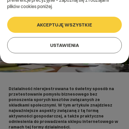
preferencje precyzyjnie – zapoznaj się z rodzajami
plików cookies poniżej.
AKCEPTUJĘ WSZYSTKIE
USTAWIENIA
Działalność nierejestrowana to świetny sposób na
przetestowanie pomysłu biznesowego bez
ponoszenia sporych kosztów związanych ze
składkami społecznymi. W tym artykule znajdziesz
najważniejsze aspekty związaną z tą formą
aktywności gospodarczej, a także praktyczne
odniesienia do prowadzenia sklepu internetowego w
ramach tej formy działalności.