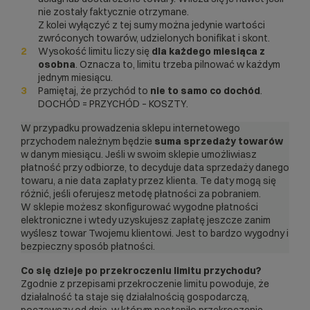
nie zostały faktycznie otrzymane.
Z kolei wyłączyć z tej sumy można jedynie wartości
zwróconych towarów, udzielonych boniﬁkat i skont.
Wysokość limitu liczy się
dla każdego miesiąca z
osobna
. Oznacza to, limitu trzeba pilnować w każdym
jednym miesiącu.
Pamiętaj, że przychód to
nie to samo co dochód
.
DOCHÓD = PRZYCHÓD – KOSZTY.
W przypadku prowadzenia sklepu internetowego
przychodem należnym będzie
suma sprzedaży towarów
w danym miesiącu. Jeśli w swoim sklepie umożliwiasz
płatność przy odbiorze, to decyduje data sprzedaży danego
towaru, a nie data zapłaty przez klienta. Te daty mogą się
różnić, jeśli oferujesz metodę płatności za pobraniem.
W sklepie możesz skonfigurować wygodne płatności
elektroniczne i wtedy uzyskujesz zapłatę jeszcze zanim
wyślesz towar Twojemu klientowi. Jest to bardzo wygodny i
bezpieczny sposób płatności.
Co się dzieje po przekroczeniu limitu przychodu?
Zgodnie z przepisami przekroczenie limitu powoduje, że
działalność ta staje się działalnością gospodarczą,
począwszy od dnia, w którym nastąpiło przekroczenie