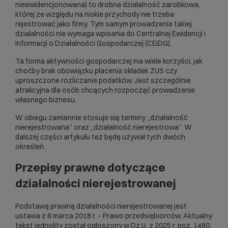
nieewidencjonowana) to drobna działalność zarobkowa,
której ze względu na niskie przychody nie trzeba
rejestrować jako firmy. Tym samym prowadzenie takiej
działalności nie wymaga wpisania do Centralnej Ewidencji i
Informacji o Działalności Gospodarczej (CEiDG).
Ta forma aktywności gospodarczej ma wiele korzyści, jak
choćby brak obowiązku płacenia składek ZUS czy
uproszczone rozliczanie podatków. Jest szczególnie
atrakcyjna dla osób chcących rozpocząć prowadzenie
własnego biznesu.
W obiegu zamiennie stosuje się terminy „działalność
nierejestrowana” oraz „działalność nierejestrowa”. W
dalszej części artykułu też będę używał tych dwóch
określeń.
Przepisy prawne dotyczące
działalności nierejestrowan
ej
Podstawą prawną działalności nierejestrowanej jest
ustawa z 6 marca 2018 r. – Prawo przedsiębiorców. Aktualny
tekst jednolity został ogłoszony w Dz.U. z 2025 r. poz. 1480.