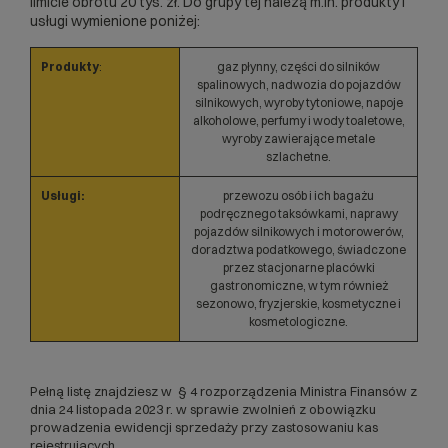
limicie obrotu 20 tys. zł. Do grupy tej należą m.in. produkty i
usługi wymienione poniżej:
Produkty
:
gaz płynny, części do silników
spalinowych, nadwozia do pojazdów
silnikowych, wyroby tytoniowe, napoje
alkoholowe, perfumy i wody toaletowe,
wyroby zawierające metale
szlachetne.
Usługi:
przewozu osób i ich bagażu
podręcznego taksówkami, naprawy
pojazdów silnikowych i motorowerów,
doradztwa podatkowego, świadczone
przez stacjonarne placówki
gastronomiczne, w tym również
sezonowo, fryzjerskie, kosmetyczne i
kosmetologiczne.
Pełną listę znajdziesz w § 4 rozporządzenia Ministra Finansów z
dnia 24 listopada 2023 r. w sprawie zwolnień z obowiązku
prowadzenia ewidencji sprzedaży przy zastosowaniu kas
rejestrujących.