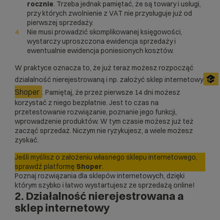
rocznie
. Trzeba jednak pamiętać, że są towary i usługi,
przy których zwolnienie z VAT nie przysługuje już od
pierwszej sprzedaży.
Nie musi prowadzić skomplikowanej księgowości,
wystarczy uproszczona ewidencja sprzedaży i
ewentualnie ewidencja poniesionych kosztów.
W praktyce oznacza to, że już teraz możesz rozpocząć
działalność nierejestrowaną i np. założyć sklep internetowy
Shoper
. Pamiętaj, że przez pierwsze 14 dni możesz
korzystać z niego bezpłatnie. Jest to czas na
przetestowanie rozwiązanie, poznanie jego funkcji,
wprowadzenie produktów. W tym czasie możesz już też
zacząć sprzedaż. Niczym nie ryzykujesz, a wiele możesz
zyskać.
Jeśli myślisz o założeniu własnego sklepu internetowego,
sprawdź platformę
Shoper
.
Poznaj rozwiązania dla
sklepów internetowych
, dzięki
którym szybko i łatwo wystartujesz ze sprzedażą online!
2. Działalność nierejestrowana a
sklep internetowy