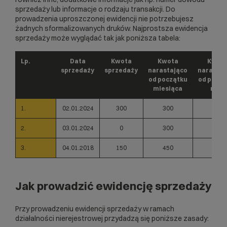
sprzedaży lub informacje o rodzaju transakcji. Do
prowadzenia uproszczonej ewidencji nie potrzebujesz
żadnych sformalizowanych druków. Najprostsza ewidencja
sprzedaży może wyglądać tak jak poniższa tabela:
Lp.
Data
Kwota
Kwota
Kwot
sprzedaży
sprzedaży
narastająco
narastaj
od początku
od począ
miesiąca
roku
1.
02.01.2024
300
300
300
2.
03.01.2024
0
300
300
3.
04.01.2018
150
450
450
Jak prowadzić ewidencję sprzedaży
Przy prowadzeniu ewidencji sprzedaży w ramach
działalności nierejestrowej przydadzą się poniższe zasady: