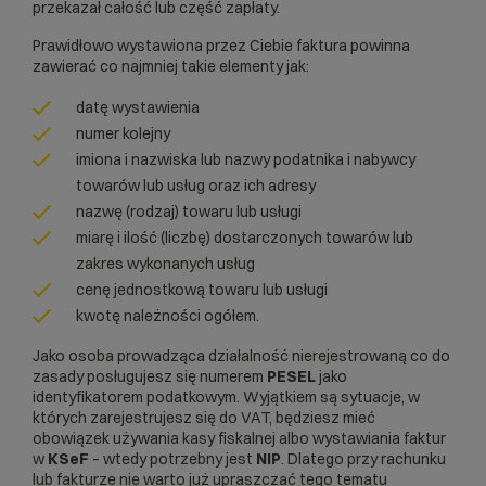
przekazał całość lub część zapłaty.
Prawidłowo wystawiona przez Ciebie faktura powinna
zawierać co najmniej takie elementy jak:
datę wystawienia
numer kolejny
imiona i nazwiska lub nazwy podatnika i nabywcy
towarów lub usług oraz ich adresy
nazwę (rodzaj) towaru lub usługi
miarę i ilość (liczbę) dostarczonych towarów lub
zakres wykonanych usług
cenę jednostkową towaru lub usługi
kwotę należności ogółem.
Jako osoba prowadząca działalność nierejestrowaną co do
zasady posługujesz się numerem
PESEL
jako
identyfikatorem podatkowym. Wyjątkiem są sytuacje, w
których zarejestrujesz się do VAT, będziesz mieć
obowiązek używania kasy fiskalnej albo wystawiania faktur
w
KSeF
– wtedy potrzebny jest
NIP
. Dlatego przy rachunku
lub fakturze nie warto już upraszczać tego tematu