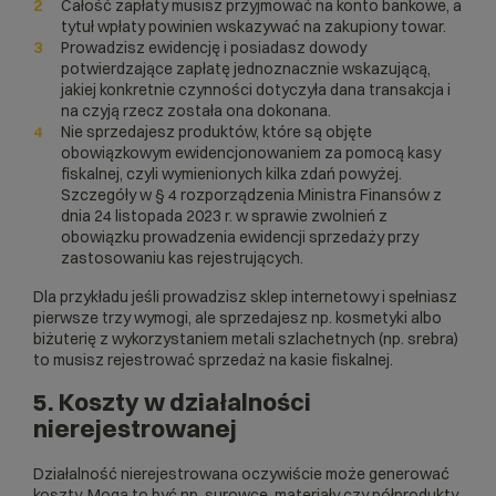
Całość zapłaty musisz przyjmować na konto bankowe, a
tytuł wpłaty powinien wskazywać na zakupiony towar.
Prowadzisz ewidencję i posiadasz dowody
potwierdzające zapłatę jednoznacznie wskazującą,
jakiej konkretnie czynności dotyczyła dana transakcja i
na czyją rzecz została ona dokonana.
Nie sprzedajesz produktów, które są objęte
obowiązkowym ewidencjonowaniem za pomocą kasy
fiskalnej, czyli wymienionych kilka zdań powyżej.
Szczegóły w § 4 rozporządzenia Ministra Finansów z
dnia 24 listopada 2023 r. w sprawie zwolnień z
obowiązku prowadzenia ewidencji sprzedaży przy
zastosowaniu kas rejestrujących.
Dla przykładu jeśli prowadzisz sklep internetowy i spełniasz
pierwsze trzy wymogi, ale sprzedajesz np. kosmetyki albo
biżuterię z wykorzystaniem metali szlachetnych (np. srebra)
to musisz rejestrować sprzedaż na kasie fiskalnej.
5. Koszty w działalności
nierejestrowanej
Działalność nierejestrowana oczywiście może generować
koszty. Mogą to być np. surowce, materiały czy półprodukty,