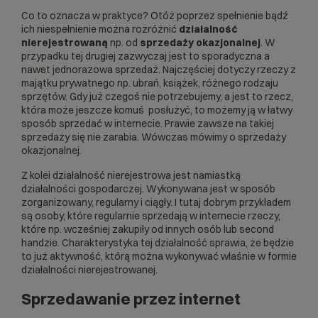
Co to oznacza w praktyce? Otóż poprzez spełnienie bądź
ich niespełnienie można rozróżnić
działalność
nierejestrowaną
np. od
sprzedaży okazjonalnej
. W
przypadku tej drugiej zazwyczaj jest to sporadyczna a
nawet jednorazowa sprzedaż. Najczęściej dotyczy rzeczy z
majątku prywatnego np. ubrań, książek, różnego rodzaju
sprzętów. Gdy już czegoś nie potrzebujemy, a jest to rzecz,
która może jeszcze komuś posłużyć, to możemy ją w łatwy
sposób sprzedać w internecie. Prawie zawsze na takiej
sprzedaży się nie zarabia. Wówczas mówimy o sprzedaży
okazjonalnej.
Z kolei działalność nierejestrowa jest namiastką
działalności gospodarczej. Wykonywana jest w sposób
zorganizowany, regularny i ciągły. I tutaj dobrym przykładem
są osoby, które regularnie sprzedają w internecie rzeczy,
które np. wcześniej zakupiły od innych osób lub second
handzie. Charakterystyka tej działalność sprawia, że będzie
to już aktywność, którą można wykonywać właśnie w formie
działalności nierejestrowanej.
Sprzedawanie przez internet