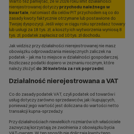
Warto też pamiętać, że w 2026 roku limit działalności
nierejestrowanej dotyczy
przychodu należnego w
kwartale
, natomiast dla celów PIT przychodem są co do
zasady kwoty faktycznie otrzymane lub postawione do
Twojej dyspozycji. Jeśli więc w ciągu roku sprzedasz towary
lub usługi za 18 tys. zł, a koszty ich wytworzenia wyniosą 8
tys. zł, podatek zapłacisz od 10 tys. zł dochodu.
Jak widzisz przy działalności nierejestrowanej nie masz
obowiązku odprowadzania miesięcznych zaliczek na
podatek – jak ma to miejsce w działalności gospodarczej.
Rozliczasz podatki dopiero w zeznaniu rocznym, które
należy złożyć
do 30 kwietnia za rok poprzedni
.
Działalność nierejestrowana a VAT
Co do zasady podatek VAT, czyli podatek od towarów i
usług dotyczy zarówno sprzedawców, jak i kupujących,
ponieważ jego wartość jest doliczana do wartości netto
transakcji kupna-sprzedaży.
Przy działalnościach niewielkich rozmiarów ich właściciele
zazwyczaj korzystają ze zwolnienia z obowiązku bycia
VAT-owcem. W ten sposób nie doliczają kwoty tego