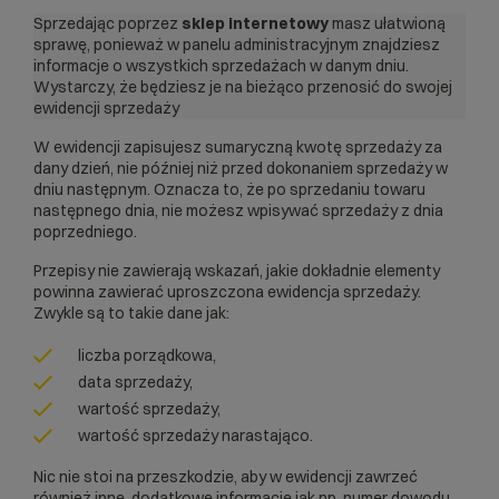
Sprzedając poprzez
sklep internetowy
masz ułatwioną
sprawę, ponieważ w panelu administracyjnym znajdziesz
informacje o wszystkich sprzedażach w danym dniu.
Wystarczy, że będziesz je na bieżąco przenosić do swojej
ewidencji sprzedaży
W ewidencji zapisujesz sumaryczną kwotę sprzedaży za
dany dzień, nie później niż przed dokonaniem sprzedaży w
dniu następnym. Oznacza to, że po sprzedaniu towaru
następnego dnia, nie możesz wpisywać sprzedaży z dnia
poprzedniego.
Przepisy nie zawierają wskazań, jakie dokładnie elementy
powinna zawierać uproszczona ewidencja sprzedaży.
Zwykle są to takie dane jak:
liczba porządkowa,
data sprzedaży,
wartość sprzedaży,
wartość sprzedaży narastająco.
Nic nie stoi na przeszkodzie, aby w ewidencji zawrzeć
również inne, dodatkowe informacje jak np. numer dowodu