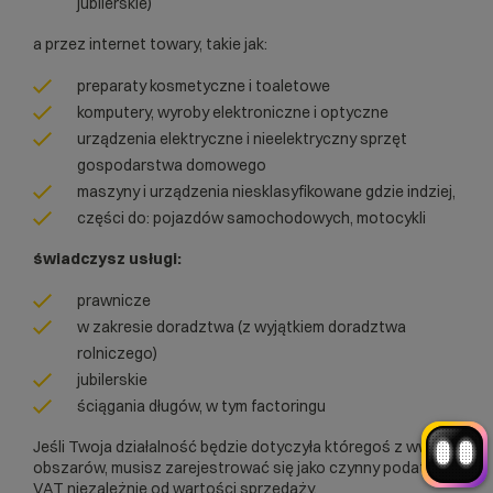
jubilerskie)
a przez internet towary, takie jak:
preparaty kosmetyczne i toaletowe
komputery, wyroby elektroniczne i optyczne
urządzenia elektryczne i nieelektryczny sprzęt
gospodarstwa domowego
maszyny i urządzenia niesklasyfikowane gdzie indziej,
Witaj! Jestem robo_Folks.
W czym mogę pomóc?
części do: pojazdów samochodowych, motocykli
Kliknij kafelek albo napisz wiadomość
— znajdziemy rozwiązanie
świadczysz usługi:
Wybór hostingu
Wybór domeny
prawnicze
Bazy danych
Konfiguracja email
+
Optymalizacja wydajności
więcej
w zakresie doradztwa (z wyjątkiem doradztwa
rolniczego)
jubilerskie
ściągania długów, w tym factoringu
Jeśli Twoja działalność będzie dotyczyła któregoś z ww.
obszarów, musisz zarejestrować się jako czynny podatnik
VAT niezależnie od wartości sprzedaży.