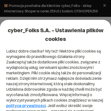
Promocja powitalna dla klientów cyber_Folks - sklep
internetowy Shoper w cenie 259 zł z kodem: CFSHOPER259
cyber_Folks S.A. – Ustawienia plików
cookies
Lubisz dobre ciastka? My też! Niektóre pliki cookies są
wymagane do prawidłowego działania strony.
Zaakceptuj także dodatkowe pliki cookies, związane z
wydajnością usług, serwisami społecznościowymi i
marketingiem. Pliki cookie służą także do personalizacji
reklam. Dzięki nim otrzymasz najlepsze doświadczenie
naszej strony internetowej, którą stale doskonalimy.
Udzielona dobrowolnie zgoda w każdej chwili może być
wycofana lub zmodyfikowana. Więcej informacji o
wykorzystywanych plikach cookies znajdziesz w naszej
polityce prywatności
. Jeśli wolisz określić swoje