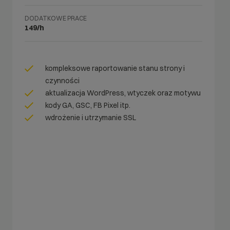
DODATKOWE PRACE
149/h
kompleksowe raportowanie stanu strony i
czynności
aktualizacja WordPress, wtyczek oraz motywu
kody GA, GSC, FB Pixel itp.
wdrożenie i utrzymanie SSL