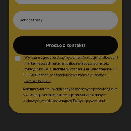
Proszę o kontakt!
Wyrażam zgodę na otrzymywanie informacji handlowych i
marketingowych na temat usług świadczonych przez
cyber_Folks S.A. z siedzibą w Poznaniu, ul. Wierzbięcice 1B,
61-569 Poznań, oraz spółek powiązanych , tj. Shoper
...
CZYTAJ WIĘCEJ
Administratorem Twoich danych osobowych jest cyber_Folks
S.A., więcej informacji na temat przetwarzania danych
osobowych znajdziesz w naszej Polityce prywatności…