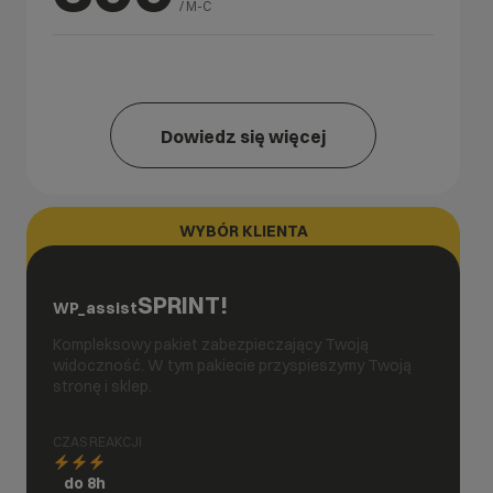
/ M-C
Dowiedz się więcej
WYBÓR KLIENTA
SPRINT!
WP_assist
Kompleksowy pakiet zabezpieczający Twoją
widoczność. W tym pakiecie przyspieszymy Twoją
stronę i sklep.
CZAS REAKCJI
do 8h