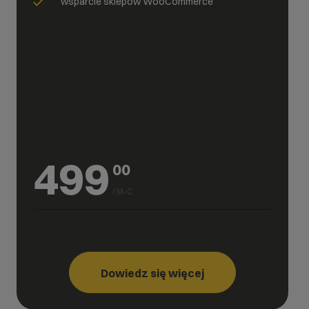
wsparcie sklepów WooCommerce
499
00
/ M-C
Dowiedz się więcej