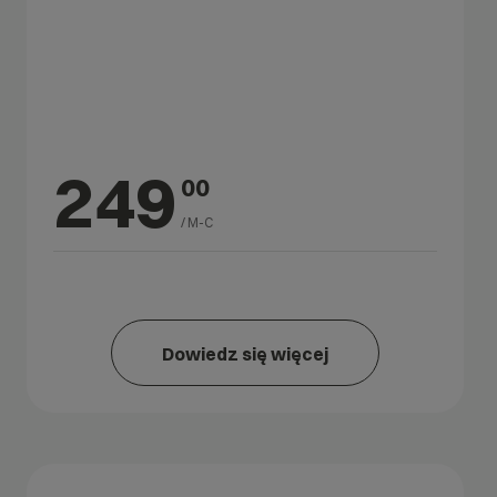
249
00
/ M-C
Dowiedz się więcej