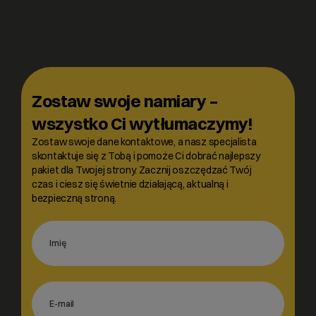
Zostaw swoje namiary –
wszystko Ci wytłumaczymy!
Zostaw swoje dane kontaktowe, a nasz specjalista
skontaktuje się z Tobą i pomoże Ci dobrać najlepszy
pakiet dla Twojej strony. Zacznij oszczędzać Twój
czas i ciesz się świetnie działającą, aktualną i
bezpieczną stroną.