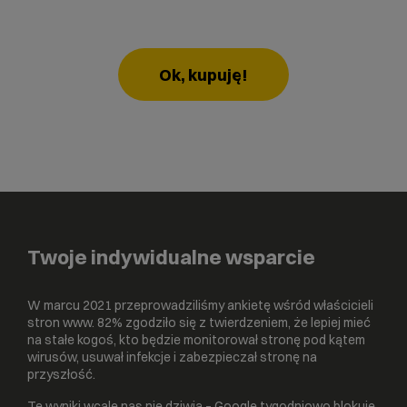
Ok, kupuję!
Twoje indywidualne wsparcie
W marcu 2021 przeprowadziliśmy ankietę wśród właścicieli
stron www. 82% zgodziło się z twierdzeniem, że lepiej mieć
na stałe kogoś, kto będzie monitorował stronę pod kątem
wirusów, usuwał infekcje i zabezpieczał stronę na
przyszłość.
Te wyniki wcale nas nie dziwią – Google tygodniowo blokuje