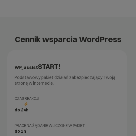
Cennik wsparcia WordPress
START!
WP_assist
Podstawowy pakiet działań zabezpieczający Twoją
stronę w internecie.
CZAS REAKCJI
do 24h
PRACE NA ŻĄDANIE WLICZONE W PAKIET
do 1h