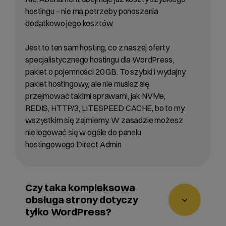
hostingu – nie ma potrzeby ponoszenia
dodatkowo jego kosztów.
Jest to ten sam hosting, co z naszej oferty
specjalistycznego hostingu dla WordPress,
pakiet o pojemności 20 GB. To szybki i wydajny
pakiet hostingowy, ale nie musisz się
przejmować takimi sprawami, jak NVMe,
REDIS, HTTP/3, LITESPEED CACHE, bo to my
wszystkim się zajmiemy. W zasadzie możesz
nie logować się w ogóle do panelu
hostingowego Direct Admin
Czy taka kompleksowa
obsługa strony dotyczy
tylko WordPress?