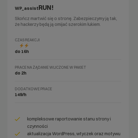
RUN!
WP_assist
Skończ martwić się o stronę. Zabezpieczymy ją tak,
że hackerzy będą ją omijać szerokim łukiem.
CZAS REAKCJI
do 16h
PRACE NA ŻĄDANIE WLICZONE W PAKIET
do 2h
DODATKOWE PRACE
149/h
kompleksowe raportowanie stanu strony i
czynności
aktualizacja WordPress, wtyczek oraz motywu