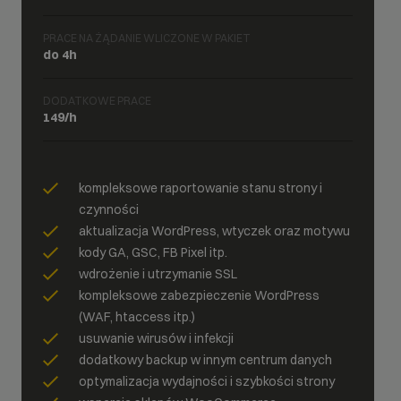
PRACE NA ŻĄDANIE WLICZONE W PAKIET
do 4h
DODATKOWE PRACE
149/h
kompleksowe raportowanie stanu strony i
czynności
aktualizacja WordPress, wtyczek oraz motywu
kody GA, GSC, FB Pixel itp.
wdrożenie i utrzymanie SSL
kompleksowe zabezpieczenie WordPress
(WAF, htaccess itp.)
usuwanie wirusów i infekcji
dodatkowy backup w innym centrum danych
optymalizacja wydajności i szybkości strony