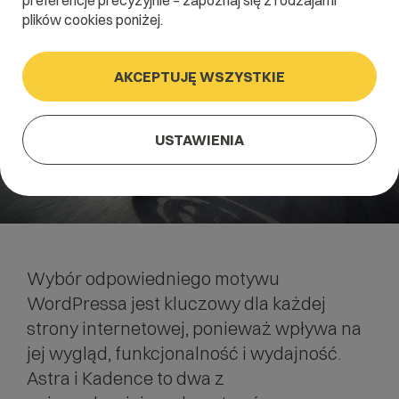
preferencje precyzyjnie – zapoznaj się z rodzajami
plików cookies poniżej.
AKCEPTUJĘ WSZYSTKIE
USTAWIENIA
Wybór odpowiedniego motywu
WordPressa jest kluczowy dla każdej
strony internetowej, ponieważ wpływa na
jej wygląd, funkcjonalność i wydajność.
Astra
i
Kadence
to dwa z