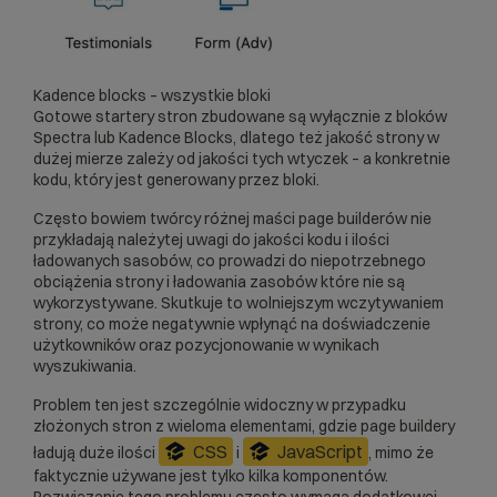
Kadence blocks – wszystkie bloki
Gotowe startery stron zbudowane są wyłącznie z bloków
Spectra lub Kadence Blocks, dlatego też jakość strony w
dużej mierze zależy od jakości tych wtyczek – a konkretnie
kodu, który jest generowany przez bloki.
Często bowiem twórcy różnej maści page builderów nie
przykładają należytej uwagi do jakości kodu i ilości
ładowanych sasobów, co prowadzi do niepotrzebnego
obciążenia strony i ładowania zasobów które nie są
wykorzystywane. Skutkuje to wolniejszym wczytywaniem
strony, co może negatywnie wpłynąć na doświadczenie
użytkowników oraz pozycjonowanie w wynikach
wyszukiwania.
Problem ten jest szczególnie widoczny w przypadku
złożonych stron z wieloma elementami, gdzie page buildery
CSS
JavaScript
ładują duże ilości
i
, mimo że
faktycznie używane jest tylko kilka komponentów.
Rozwiązanie tego problemu często wymaga dodatkowej