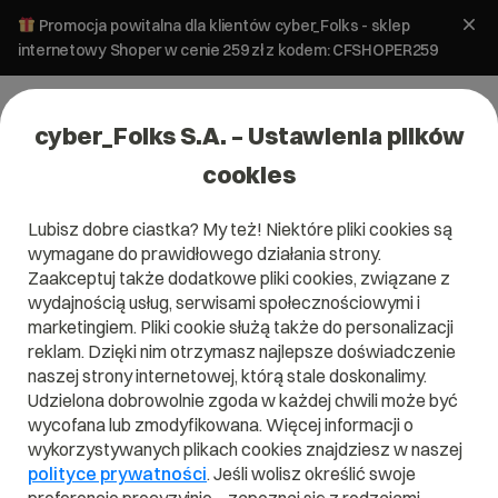
Promocja powitalna dla klientów cyber_Folks - sklep
internetowy Shoper w cenie 259 zł z kodem: CFSHOPER259
cyber_Folks S.A. – Ustawienia plików
cookies
Lubisz dobre ciastka? My też! Niektóre pliki cookies są
WordPress
wymagane do prawidłowego działania strony.
Astra vs. Kadence – który motyw
Zaakceptuj także dodatkowe pliki cookies, związane z
wybrać dla strony firmowej?
wydajnością usług, serwisami społecznościowymi i
marketingiem. Pliki cookie służą także do personalizacji
reklam. Dzięki nim otrzymasz najlepsze doświadczenie
23 lipca 2024
ok.
7
min
naszej strony internetowej, którą stale doskonalimy.
Udzielona dobrowolnie zgoda w każdej chwili może być
wycofana lub zmodyfikowana. Więcej informacji o
wykorzystywanych plikach cookies znajdziesz w naszej
polityce prywatności
. Jeśli wolisz określić swoje