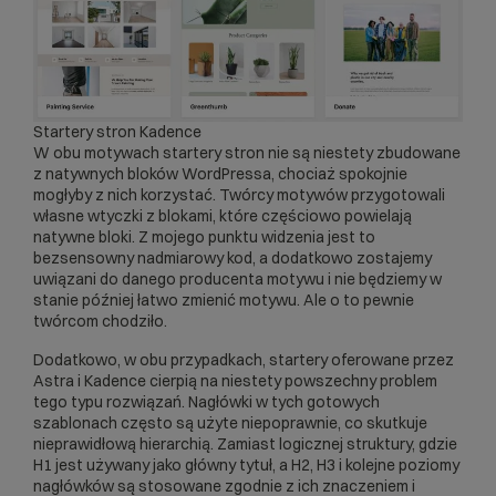
Startery stron Kadence
W obu motywach startery stron nie są niestety zbudowane
z natywnych bloków WordPressa, chociaż spokojnie
mogłyby z nich korzystać. Twórcy motywów przygotowali
własne wtyczki z blokami, które częściowo powielają
natywne bloki. Z mojego punktu widzenia jest to
bezsensowny nadmiarowy kod, a dodatkowo zostajemy
uwiązani do danego producenta motywu i nie będziemy w
stanie później łatwo zmienić motywu. Ale o to pewnie
twórcom chodziło.
Dodatkowo, w obu przypadkach, startery oferowane przez
Astra i Kadence cierpią na niestety powszechny problem
tego typu rozwiązań. Nagłówki w tych gotowych
szablonach często są użyte niepoprawnie, co skutkuje
nieprawidłową hierarchią. Zamiast logicznej struktury, gdzie
H1 jest używany jako główny tytuł, a H2, H3 i kolejne poziomy
nagłówków są stosowane zgodnie z ich znaczeniem i