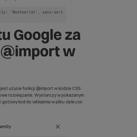
u Google za
 @import w
jest użycie funkcji @import w kodzie CSS.
towe rozwiązanie. Wystarczy w pokazanym
ć gotowy kod do wklejenia w pliku
style.css