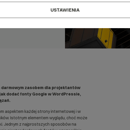
USTAWIENIA
im darmowym zasobem dla projektantów
 jak dodać fonty Google w WordPressie,
ązań.
ym aspektem każdej strony internetowej i w
wników. Istotnym elementem wyglądu, choć może
nki. Jednym z najprostszych sposobów na