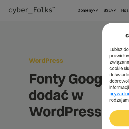
Domeny
SSL
Hos
c
Lubisz do
prawidłow
WordPress
związane 
cookie sł
Fonty Google – j
doświadcz
dobrowoln
informacj
dodać w
prywatn
rodzajami
WordPressie?