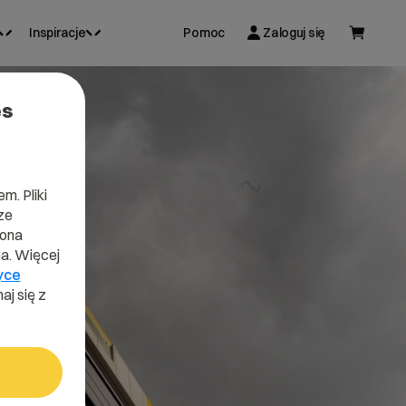
Inspiracje
Pomoc
Zaloguj się
es
m. Pliki
ze
lona
a. Więcej
yce
aj się z