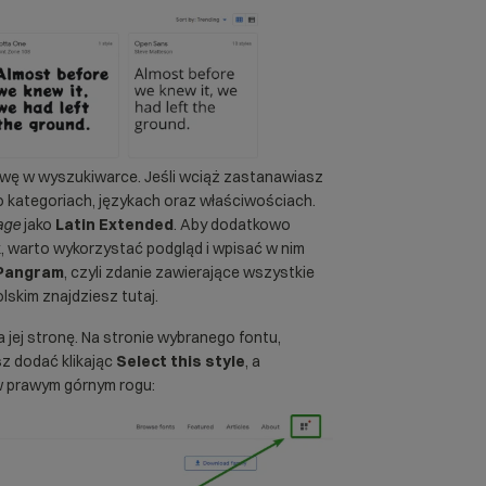
azwę w wyszukiwarce. Jeśli wciąż zastanawiasz
 kategoriach, językach oraz właściwościach.
age
jako
Latin Extended
. Aby dodatkowo
k, warto wykorzystać podgląd i wpisać w nim
 Pangram
, czyli zdanie zawierające wszystkie
olskim znajdziesz
tutaj
.
 jej stronę. Na stronie wybranego fontu,
sz dodać klikając
Select this style
, a
 w prawym górnym rogu: