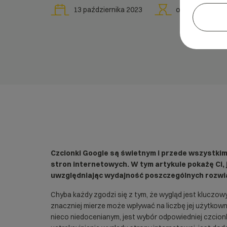
13 października 2023
ok.
6
min
Czcionki Google są świetnym i przede wszystk
stron internetowych. W tym artykule pokażę Ci,
uwzględniając wydajność poszczególnych rozwi
Chyba każdy zgodzi się z tym, że wygląd jest kluczow
znaczniej mierze może wpływać na liczbę jej użytko
nieco niedocenianym, jest wybór odpowiedniej czcio