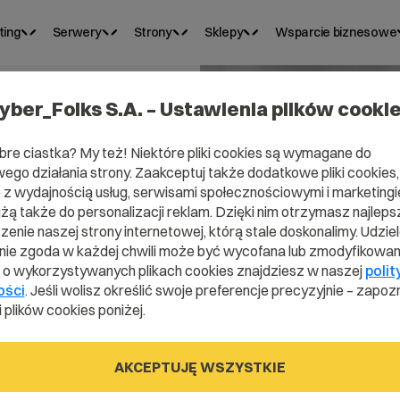
ting
Serwery
Strony
Sklepy
Wsparcie biznesowe
yber_Folks S.A. – Ustawienia plików cooki
bre ciastka? My też! Niektóre pliki cookies są wymagane do
ego działania strony. Zaakceptuj także dodatkowe pliki cookies,
z wydajnością usług, serwisami społecznościowymi i marketingie
użą także do personalizacji reklam. Dzięki nim otrzymasz najleps
ak je
enie naszej strony internetowej, którą stale doskonalimy. Udzie
ie zgoda w każdej chwili może być wycofana lub zmodyfikowan
i o wykorzystywanych plikach cookies znajdziesz w naszej
polit
ości
. Jeśli wolisz określić swoje preferencje precyzyjnie – zapozn
 plików cookies poniżej.
AKCEPTUJĘ WSZYSTKIE