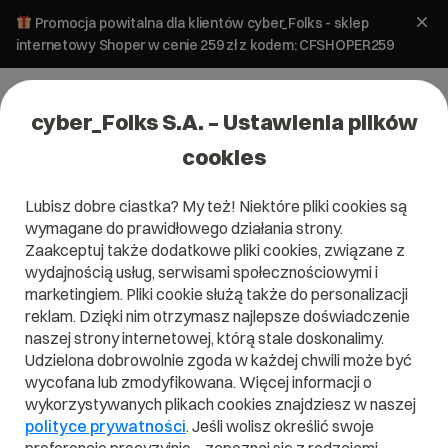
Promocja powitalna dla klientów cyber_Folks - sklep
internetowy Shoper w cenie 259 zł z kodem: CFSHOPER259
cyber_Folks S.A. – Ustawienia plików
cookies
Lubisz dobre ciastka? My też! Niektóre pliki cookies są
wymagane do prawidłowego działania strony.
Zaakceptuj także dodatkowe pliki cookies, związane z
wydajnością usług, serwisami społecznościowymi i
marketingiem. Pliki cookie służą także do personalizacji
reklam. Dzięki nim otrzymasz najlepsze doświadczenie
naszej strony internetowej, którą stale doskonalimy.
Udzielona dobrowolnie zgoda w każdej chwili może być
wycofana lub zmodyfikowana. Więcej informacji o
wykorzystywanych plikach cookies znajdziesz w naszej
polityce prywatności
. Jeśli wolisz określić swoje