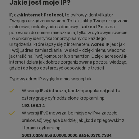
Jakie jest moje IP?
IP, czyli
Internet Protocol
, to cyfrowy identyfikator
Twojego urządzenia w sieci. To tak, jakby Twoje urządzenie
miało swój unikalny adres domowy –
adres IP
można
porównać do numeru mieszkania, tylko w cyfrowym świecie.
To unikalny identyfikator przypisany do każdego
urządzenia, które łączy się z internetem.
Adres IP
jest jak
Twój „adres zamieszkania” w sieci – dzięki niemu wiadomo,
jak trafić na Twój komputer lub smartfon. Dzięki adresowi IP
internet działa jak dobrze zorganizowana poczta, wiedząc,
gdzie i do kogo dostarczyć odpowiednie treści!
Typowy adres IP wygląda mniej więcej tak:
W wersji IPv4 (starsza, bardziej popularna) jest to
cztery grupy cyfr oddzielone kropkami, np.
192.168.1.1
.
W wersji IPv6 (nowsza, bo miejsc w IPv4 zaczęło
brakować) wygląda bardziej jak „kod szpiegowski” z
literami i cyframi, np.
2001:0db8:85a3:0000:0000:8a2e:0370:7334
.