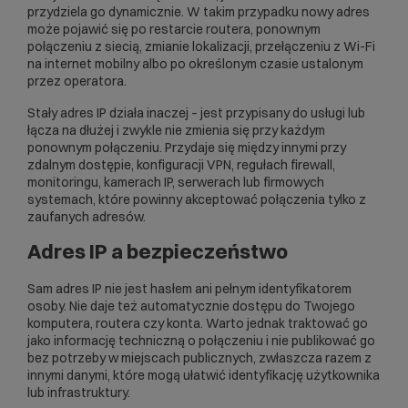
przydziela go dynamicznie. W takim przypadku nowy adres
może pojawić się po restarcie routera, ponownym
połączeniu z siecią, zmianie lokalizacji, przełączeniu z Wi-Fi
na internet mobilny albo po określonym czasie ustalonym
przez operatora.
Stały adres IP działa inaczej – jest przypisany do usługi lub
łącza na dłużej i zwykle nie zmienia się przy każdym
ponownym połączeniu. Przydaje się między innymi przy
zdalnym dostępie, konfiguracji VPN, regułach firewall,
monitoringu, kamerach IP, serwerach lub firmowych
systemach, które powinny akceptować połączenia tylko z
zaufanych adresów.
Adres IP a bezpieczeństwo
Sam adres IP nie jest hasłem ani pełnym identyfikatorem
osoby. Nie daje też automatycznie dostępu do Twojego
komputera, routera czy konta. Warto jednak traktować go
jako informację techniczną o połączeniu i nie publikować go
bez potrzeby w miejscach publicznych, zwłaszcza razem z
innymi danymi, które mogą ułatwić identyfikację użytkownika
lub infrastruktury.