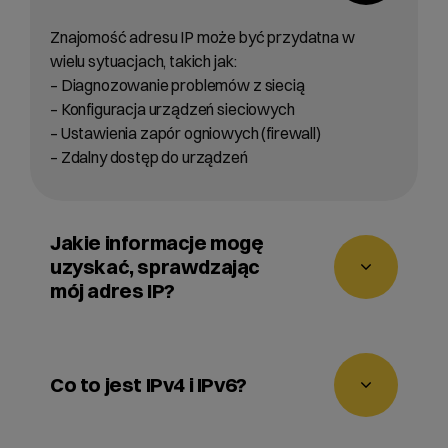
Znajomość adresu IP może być przydatna w
wielu sytuacjach, takich jak:
– Diagnozowanie problemów z siecią
– Konfiguracja urządzeń sieciowych
– Ustawienia zapór ogniowych (firewall)
– Zdalny dostęp do urządzeń
Jakie informacje mogę
uzyskać, sprawdzając
mój adres IP?
Oprócz samego adresu IP, możesz uzyskać
informacje takie jak:
Co to jest IPv4 i IPv6?
– Lokalizacja geograficzna powiązana z
adresem IP
– Dostawca usług internetowych (ISP)