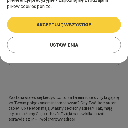
preferencje precyzyjnie – zapoznaj się z rodzajami
plików cookies poniżej.
AKCEPTUJĘ WSZYSTKIE
Twój adres IP to:
USTAWIENIA
216.73.216.202
Zastanawiałeś się kiedyś, co to za tajemnicze cyfry kryją się
za Twoim połączeniem internetowym? Czy Twój komputer,
tablet lub telefon mają własny sekretny adres? Tak, mają! I
my pomożemy Ci go odkryć! Dzięki nam w kilka chwil
sprawdzisz IP – Twój cyfrowy adres!