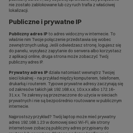
nie zostało zablokowane lub czy ruch trafia z właściwej
lokalizacji.
Publiczne i prywatne IP
Publiczny adres IP
to adres widoczny w internecie. To
właśnie nim Twoje połączenie przedstawia się wobec
zewnętrznych usług. Jeśli odwiedzasz stronę, logujesz się
do panelu, wysyłasz zapytanie do serwera albo korzystasz
z aplikacji online, druga strona może zobaczyć Twój
publiczny adres IP.
Prywatny adres IP
działa natomiast wewnątrz Twojej
sieci lokalnej – na przykład między komputerem, telefonem,
drukarką i routerem. Typowe prywatne adresy zaczynają się
od zakresów takich jak 192.168.x.x, 10.x.x.x albo 172.16–
31.x.x. Te zakresy są przeznaczone do użycia w sieciach
prywatnych i nie są bezpośrednio routowane w publicznym
internecie.
Najprostszy przykład? Twój laptop może mieć prywatny
adres 192.168.1.23 w domowej sieci Wi-Fi, ale strony
internetowe zobaczą publiczny adres przypisany do