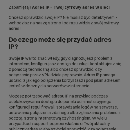
Zapamiętaj!
Adres IP = Twój cyfrowy adres w sieci
Chcesz sprawdzić swoje IP? Nie musisz być detektywem –
wchodzisz na naszą stronę i od razu widzisz swój cyfrowy
adres!
Do czego może się przydać adres
IP?
Swoje IP warto znać wtedy, gdy diagnozujesz problem z
internetem, konfigurujesz dostęp do usługi, kontaktujesz się
z pomocą techniczną albo chcesz sprawdzić, czy
połączenie przez VPN działa poprawnie. Adres IP pomaga
ustalić, z jakiego połączenia korzystasz i pod jakim adresem
jesteś widoczny dla serwerów w internecie.
Możesz potrzebować adresu IP na przykład podczas
odblokowywania dostępu do panelu administracyjnego,
konfiguracji reguł firewall, sprawdzania logów na serwerze,
ustawiania połączenia zdalnego albo zgłaszania problemu z
pocztą, stroną internetową czy hostingiem. W wielu
przypadkach support poprosi właśnie o Twój aktualny
publiczny adres IP, aby szybciej sprawdzić, czy połączenie