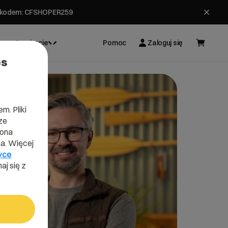
ł z kodem: CFSHOPER259
Inspiracje
Pomoc
Zaloguj się
es
m. Pliki
ze
lona
a. Więcej
yce
aj się z