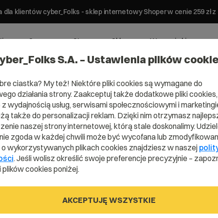
 dla klientów cyber_Folks - sklep internetowy Shoper w cenie 259 z
ting
Serwery
Strony
Sklepy
Wsparcie biznesowe
yber_Folks S.A. – Ustawienia plików cooki
bre ciastka? My też! Niektóre pliki cookies są wymagane do
ego działania strony. Zaakceptuj także dodatkowe pliki cookies,
 Twój
z wydajnością usług, serwisami społecznościowymi i marketingie
użą także do personalizacji reklam. Dzięki nim otrzymasz najleps
enie naszej strony internetowej, którą stale doskonalimy. Udzie
w
ie zgoda w każdej chwili może być wycofana lub zmodyfikowan
i o wykorzystywanych plikach cookies znajdziesz w naszej
polit
ości
. Jeśli wolisz określić swoje preferencje precyzyjnie – zapozn
 plików cookies poniżej.
AKCEPTUJĘ WSZYSTKIE
z bezpiecznie przechowywać