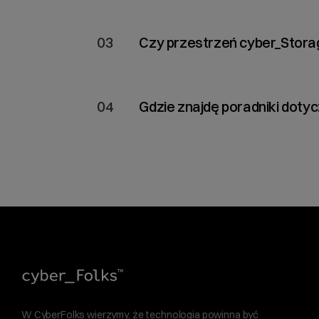
Natychmiast po opłaceniu i uruchomi
03
Czy przestrzeń cyber_Stora
cyber_Storage zawsze funkcjonuje ja
serwera VPS, czy hostingu.
04
Gdzie znajdę poradniki dotyc
Wszystkie najważniejsze porady zn
W CyberFolks wierzymy, że technologia powinna być