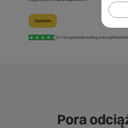
Uruchom
4,7 na 5 gwiazdek według ocen użytkowników 
Pora odcią