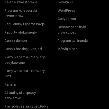
Relacje inwestorskie
Słownik IT
Program Korzyści dla
WordPress
Inwestorów
Audyt stron
Regulaminy i specyfikacje
Generator polityki
Raporty i dokumenty
prywatności
Cennik domen
Program partnerski
Cennik hostingu, vps, ssl
Mówią o nas
Plany wsparcia – Serwery
dedykowane
Plany wsparcia – Serwery
VPS
Kariera
Aktualny stan pracy
serwerów
Plan połączenia cyber_Folks