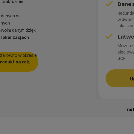
ci aktualnie
Dane 
e
Redunda
a danych na
w dwóch
znych
lokaliza
swoim danym dzięki
Łatwe
 lokalizacjach
Możesz 
sieciow
zarówno w okresie
SCP
rodukt na rok,
U
ne