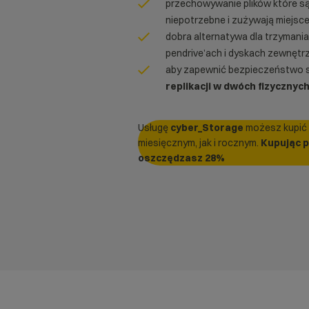
przechowywanie plików które są 
niepotrzebne i zużywają miejsc
dobra alternatywa dla trzymani
pendrive’ach i dyskach zewnętr
aby zapewnić bezpieczeństwo 
replikacji w dwóch fizycznych
Usługę
cyber_Storage
możesz kupić 
miesięcznym, jak i rocznym.
Kupując p
oszczędzasz 28%