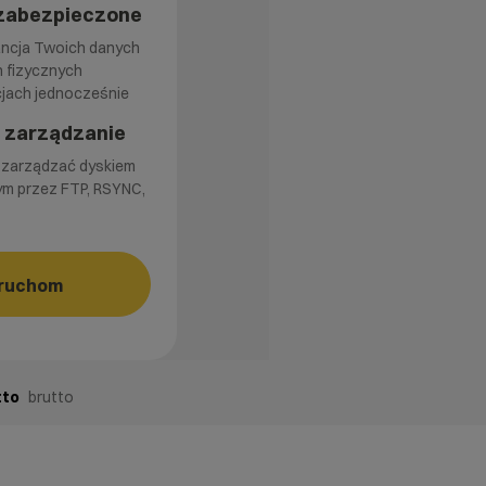
zabezpieczone
ncja Twoich danych
 fizycznych
cjach jednocześnie
 zarządzanie
zarządzać dyskiem
ym przez FTP, RSYNC,
ruchom
tto
brutto