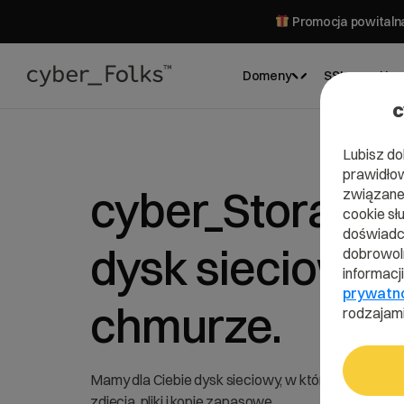
Promocja powitalna
Domeny
SSL
Hos
c
Lubisz do
prawidłow
cyber_Storage.
związane 
cookie sł
doświadcz
dysk sieciowy 
dobrowoln
informacj
prywatn
chmurze.
rodzajami
Mamy dla Ciebie dysk sieciowy, w którym możes
zdjęcia, pliki i kopie zapasowe.