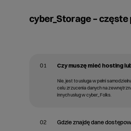
cyber_Storage – częste 
01
Czy muszę mieć hosting lu
Nie, jest to usługa w pełni samodziel
celu zrzucenia danych na zewnętrzną
innych usług w cyber_Folks.
02
Gdzie znajdę dane dostępow