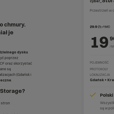
Sto
cyber_
Przestrzeń w 
do chmury.
29.9
ZŁ / MC
ał je
19
9
/ 
zielnego
dysku
zyć
poprzez
POJEMNOŚĆ
SCP oraz skorzystać
dane są
PROTOKOŁY
lizacjach (Gdańsk i
LOKALIZACJA
Gdańsk + Kr
ieczne
.
_Storage?
Polsk
Wszystk
 stron
są w pol