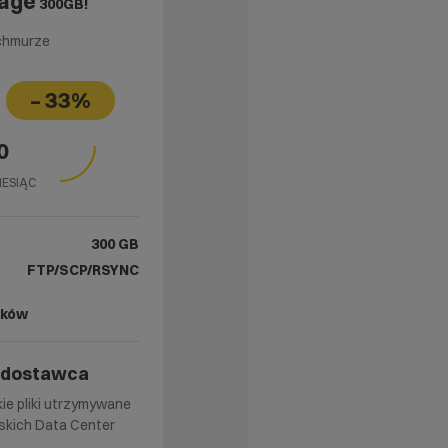
rage
300GB!
chmurze
– 33%
0
MIESIĄC
300 GB
FTP/SCP/RSYNC
aków
i dostawca
ie pliki utrzymywane
skich Data Center