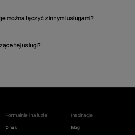
eniu usługi, otrzymasz dane dostępowe przesłane za pomocą mail
ge można łączyć z innymi usługami?
ko niezależna przestrzeń dyskowa. Nie można jej scalać z przes
zące tej usługi?
ajdziesz w
dziale pomocy dotyczącym usługi cyber_Storage
.
Formalnie i na luzie
Inspiracje
O nas
Blog