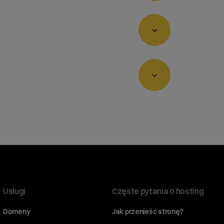
a.
trzenią dyskową
Usługi
Częste pytania o hosting
Domeny
Jak przenieść stronę?