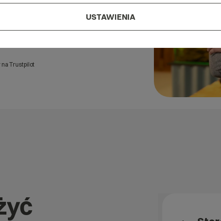
USTAWIENIA
na Trustpilot
żyć