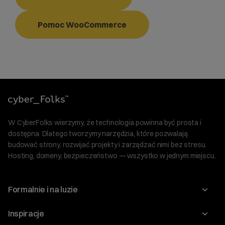
Pomoc WooCommerce
W CyberFolks wierzymy, że technologia powinna być prosta i
dostępna. Dlatego tworzymy narzędzia, które pozwalają
budować strony, rozwijać projekty i zarządzać nimi bez stresu.
Hosting, domeny, bezpieczeństwo — wszystko w jednym miejscu.
Formalnie i na luzie
O nas
Inspiracje