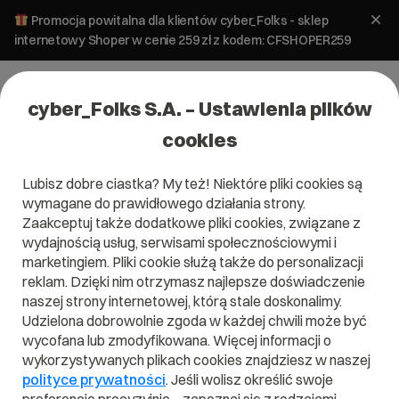
Promocja powitalna dla klientów cyber_Folks - sklep
internetowy Shoper w cenie 259 zł z kodem: CFSHOPER259
cyber_Folks S.A. – Ustawienia plików
cookies
przewodnik cyber_Folks
Lubisz dobre ciastka? My też! Niektóre pliki cookies są
WordPress: co to
wymagane do prawidłowego działania strony.
Zaakceptuj także dodatkowe pliki cookies, związane z
jest, jak zacząć i w
wydajnością usług, serwisami społecznościowymi i
marketingiem. Pliki cookie służą także do personalizacji
jakich obszarach
reklam. Dzięki nim otrzymasz najlepsze doświadczenie
naszej strony internetowej, którą stale doskonalimy.
Udzielona dobrowolnie zgoda w każdej chwili może być
warto się rozwijać?
wycofana lub zmodyfikowana. Więcej informacji o
wykorzystywanych plikach cookies znajdziesz w naszej
polityce prywatności
. Jeśli wolisz określić swoje
WordPress to popularny system CMS, dzięki któremu