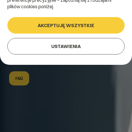
preferencje precyzyjnie – zapoznaj się z rodzajami
możesz uruchomić stronę firmową, blog, portfolio albo
plików cookies poniżej.
sklep WooCommerce. Jeśli dopiero go poznajesz –
dobrze trafiłeś. Ta strona ma być Twoim punktem
startowym: najpierw wyjaśniamy podstawy, a potem
AKCEPTUJĘ WSZYSTKIE
pokazujemy najważniejsze obszary zainteresowania
wokół WordPressa.
USTAWIENIA
Od czego zacząć?
Obszary zainteresowania
FAQ