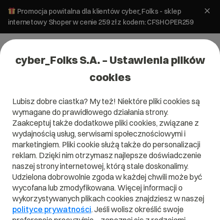
Promocja powitalna dla klientów cyber_Folks - sklep
internetowy Shoper w cenie 259 zł z kodem: CFSHOPER259
cyber_Folks S.A. – Ustawienia plików
cookies
Lubisz dobre ciastka? My też! Niektóre pliki cookies są
E-commerce
wymagane do prawidłowego działania strony.
Skuteczny opis produktu w sklepie
Zaakceptuj także dodatkowe pliki cookies, związane z
internetowym – jak go napisać?
wydajnością usług, serwisami społecznościowymi i
marketingiem. Pliki cookie służą także do personalizacji
reklam. Dzięki nim otrzymasz najlepsze doświadczenie
7 lipca 2025
ok.
4
min
naszej strony internetowej, którą stale doskonalimy.
Udzielona dobrowolnie zgoda w każdej chwili może być
wycofana lub zmodyfikowana. Więcej informacji o
wykorzystywanych plikach cookies znajdziesz w naszej
polityce prywatności
. Jeśli wolisz określić swoje