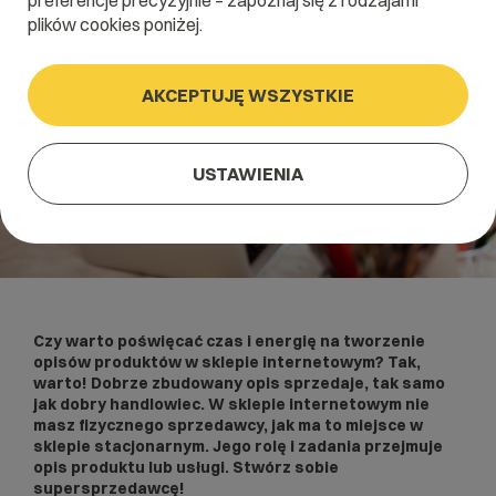
preferencje precyzyjnie – zapoznaj się z rodzajami
plików cookies poniżej.
AKCEPTUJĘ WSZYSTKIE
USTAWIENIA
Czy warto poświęcać czas i energię na tworzenie
opisów produktów w sklepie internetowym? Tak,
warto! Dobrze zbudowany opis sprzedaje, tak samo
jak dobry handlowiec. W sklepie internetowym nie
masz fizycznego sprzedawcy, jak ma to miejsce w
sklepie stacjonarnym. Jego rolę i zadania przejmuje
opis produktu lub usługi. Stwórz sobie
supersprzedawcę!