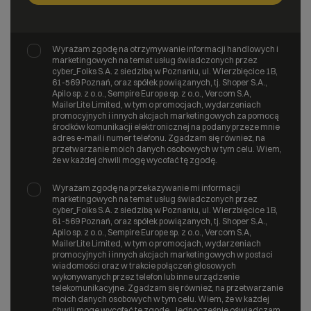
Wyrażam zgodę na otrzymywanie informacji handlowych i
marketingowych na temat usług świadczonych przez
cyber_Folks S.A. z siedzibą w Poznaniu, ul. Wierzbięcice 1B,
61-569 Poznań, oraz spółek powiązanych, tj. Shoper S.A.,
Apilo sp. z o.o., Sempire Europe sp. z o.o., Vercom S.A,
MailerLite Limited, w tym o promocjach, wydarzeniach
promocyjnych i innych akcjach marketingowych za pomocą
środków komunikacji elektronicznej na podany przeze mnie
adres e-mail i numer telefonu. Zgadzam się również, na
przetwarzanie moich danych osobowych w tym celu. Wiem,
że w każdej chwili mogę wycofać tę zgodę.
Wyrażam zgodę na przekazywanie mi informacji
marketingowych na temat usług świadczonych przez
cyber_Folks S.A. z siedzibą w Poznaniu, ul. Wierzbięcice 1B,
61-569 Poznań, oraz spółek powiązanych, tj. Shoper S.A.,
Apilo sp. z o.o., Sempire Europe sp. z o.o., Vercom S.A,
MailerLite Limited, w tym o promocjach, wydarzeniach
promocyjnych i innych akcjach marketingowych w postaci
wiadomości oraz w trakcie połączeń głosowych
wykonywanych przez telefon lub inne urządzenie
telekomunikacyjne. Zgadzam się również, na przetwarzanie
moich danych osobowych w tym celu. Wiem, że w każdej
chwili mogę wycofać tę zgodę. Jednocześnie oświadczam,