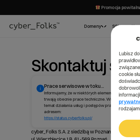
Promocja powitalna
Domeny
SSL
Hos
c
Lubisz do
Skontaktuj się
prawidłow
związane 
cookie sł
doświadcz
Prace serwisowe w toku...
dobrowoln
Informujemy, że w niektórych elementach naszej infr
informacj
trwają obecnie prace techniczne. Wszelkie informac
prywatn
temat działania usług i postępów prac znajdziesz p
rodzajami
adresem:
https://status.cyberfolks.pl/
cyber_Folks S.A. z siedzibą w Poznaniu
ul. Wierzbięcice 1B, 61-569 Poznań