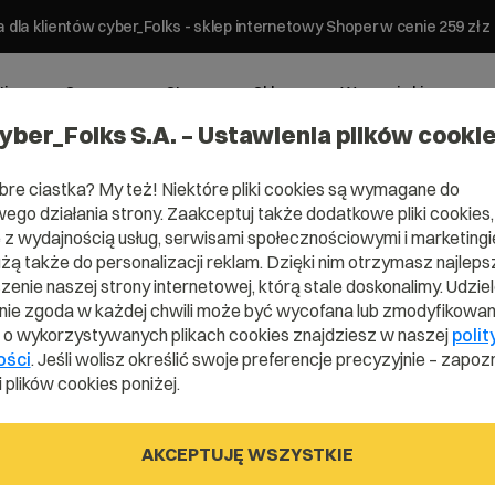
 dla klientów cyber_Folks - sklep internetowy Shoper w cenie 259 z
ting
Serwery
Strony
Sklepy
Wsparcie biznesowe
yber_Folks S.A. – Ustawienia plików cooki
bre ciastka? My też! Niektóre pliki cookies są wymagane do
ego działania strony. Zaakceptuj także dodatkowe pliki cookies,
z wydajnością usług, serwisami społecznościowymi i marketingie
Naj
użą także do personalizacji reklam. Dzięki nim otrzymasz najleps
enie naszej strony internetowej, którą stale doskonalimy. Udzie
ie zgoda w każdej chwili może być wycofana lub zmodyfikowan
astruktury
Aby zape
i o wykorzystywanych plikach cookies znajdziesz w naszej
polit
je na
ości
. Jeśli wolisz określić swoje preferencje precyzyjnie – zapozn
wskazanie
od
 plików cookies poniżej.
tak – w 
mógł prz
klient. 
AKCEPTUJĘ WSZYSTKIE
Jesteś kl