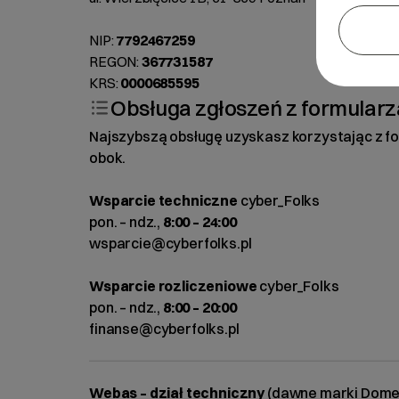
NIP:
7792467259
REGON:
367731587
KRS:
0000685595
Obsługa zgłoszeń z formularz
Najszybszą obsługę uzyskasz korzystając z f
obok.
Wsparcie techniczne
cyber_Folks
pon. – ndz.,
8:00 – 24:00
wsparcie@cyberfolks.pl
Wsparcie rozliczeniowe
cyber_Folks
pon. – ndz.,
8:00 – 20:00
finanse@cyberfolks.pl
Webas – dział techniczny
(dawne marki Domeny