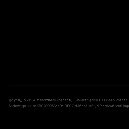
©cyber_Folks S.A. z siedzibą w Poznaniu, ul. Wierzbięcice 1B, 61-569 Pozn
Sądowego pod nr KRS 0000685595, REGON 367731587, NIP 7792467259, kapita