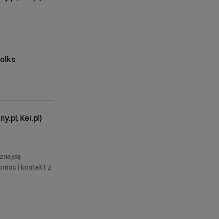
olks
.pl, Kei.pl)
 znajdą
omoc i kontakt z