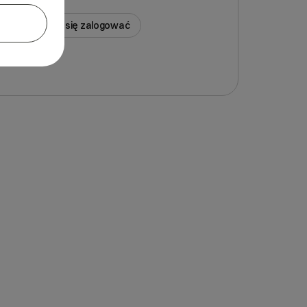
estem
stem, nie mogę się zalogować
stem