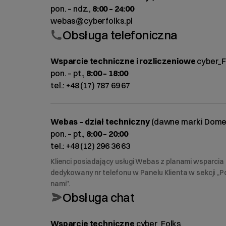
pon. – ndz.,
8:00 – 24:00
webas@cyberfolks.pl
Obsługa telefoniczna
Wsparcie techniczne i rozliczeniowe
cyber_F
pon. – pt.,
8:00 – 18:00
tel.:
+48 (17) 787 69 67
Webas – dział techniczny
(dawne marki Domeny
pon. – pt.,
8:00 – 20:00
tel.:
+48 (12) 296 36 63
Klienci posiadający usługi Webas z planami wsparcia
dedykowany nr telefonu w Panelu Klienta w sekcji „P
nami”.
Obsługa chat
Wsparcie techniczne
cyber_Folks