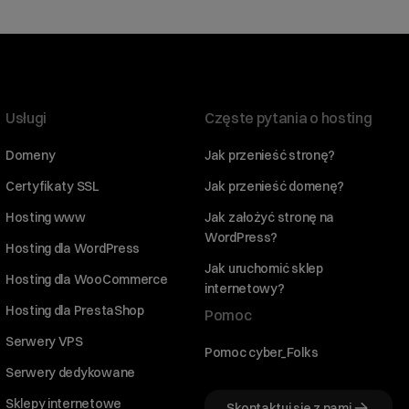
Usługi
Częste pytania o hosting
Domeny
Jak przenieść stronę?
Certyfikaty SSL
Jak przenieść domenę?
Hosting www
Jak założyć stronę na
WordPress?
Hosting dla WordPress
Jak uruchomić sklep
Hosting dla WooCommerce
internetowy?
Hosting dla PrestaShop
Pomoc
Serwery VPS
Pomoc cyber_Folks
Serwery dedykowane
Sklepy internetowe
Skontaktuj się z nami