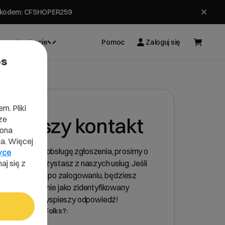
ł z kodem: CFSHOPER259
Inspiracje
Pomoc
Zaloguj się
es
m. Pliki
szybszy kontakt
ze
lona
a. Więcej
wnić szybką obsługę zgłoszenia, prosimy o
yce
aj się z
, czy już korzystasz z naszych usług. Jeśli
kolejnym kroku, po zalogowaniu, będziesz
esłać zgłoszenie jako zidentyfikowany
To znacznie przyspieszy odpowiedź!
ientem cyber_Folks?: