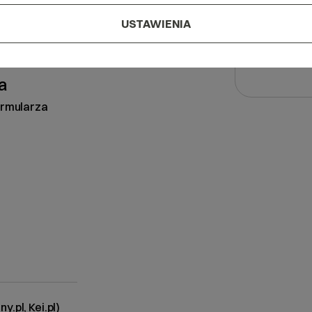
Tak, j
USTAWIENIA
Tak je
Nie je
a
ormularza
.pl, Kei.pl)