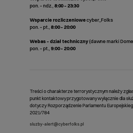
pon. – ndz.,
8:00 – 23:30
Wsparcie rozliczeniowe
cyber_Folks
pon. – pt.,
8:00 – 20:00
Webas – dział techniczny
(dawne marki Domeny
pon. – pt.,
9:00 – 20:00
Treści o charakterze terrorystycznym należy zgł
punkt kontaktowy przygotowany wyłącznie dla służ
dotyczy Rozporządzenie Parlamentu Europejskiego
2021/784
sluzby-alert@cyberfolks.pl