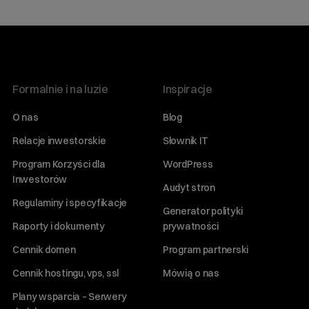
Formalnie i na luzie
Inspiracje
O nas
Blog
Relacje inwestorskie
Słownik IT
Program Korzyści dla
WordPress
Inwestorów
Audyt stron
Regulaminy i specyfikacje
Generator polityki
Raporty i dokumenty
prywatności
Cennik domen
Program partnerski
Cennik hostingu, vps, ssl
Mówią o nas
Plany wsparcia – Serwery