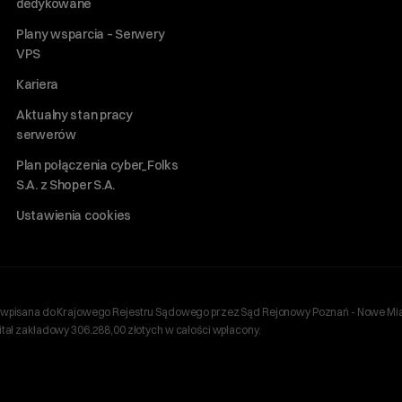
dedykowane
Plany wsparcia – Serwery
VPS
Kariera
Aktualny stan pracy
serwerów
Plan połączenia cyber_Folks
S.A. z Shoper S.A.
Ustawienia cookies
ań, wpisana do Krajowego Rejestru Sądowego przez Sąd Rejonowy Poznań - Nowe Mia
ł zakładowy 306.288,00 złotych w całości wpłacony.