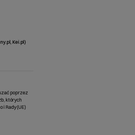
.pl, Kei.pl)
aszać poprzez
b, których
 i Rady (UE)