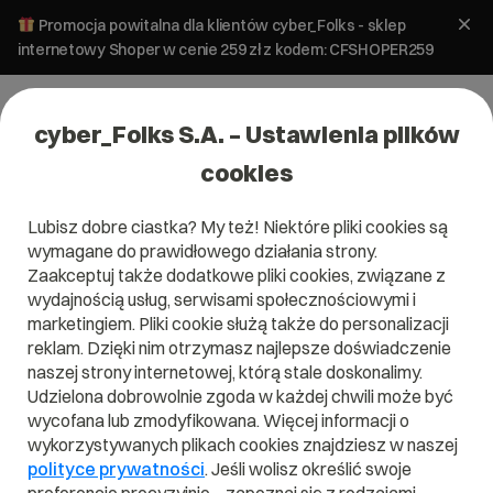
Promocja powitalna dla klientów cyber_Folks - sklep
internetowy Shoper w cenie 259 zł z kodem: CFSHOPER259
cyber_Folks S.A. – Ustawienia plików
cookies
Lubisz dobre ciastka? My też! Niektóre pliki cookies są
Stwórz stronę w
wymagane do prawidłowego działania strony.
Zaakceptuj także dodatkowe pliki cookies, związane z
wydajnością usług, serwisami społecznościowymi i
minutę
marketingiem. Pliki cookie służą także do personalizacji
reklam. Dzięki nim otrzymasz najlepsze doświadczenie
Kreator stron _now
naszej strony internetowej, którą stale doskonalimy.
Udzielona dobrowolnie zgoda w każdej chwili może być
wycofana lub zmodyfikowana. Więcej informacji o
wykorzystywanych plikach cookies znajdziesz w naszej
Własna atrakcyjna strona uruchomiona w
polityce prywatności
. Jeśli wolisz określić swoje