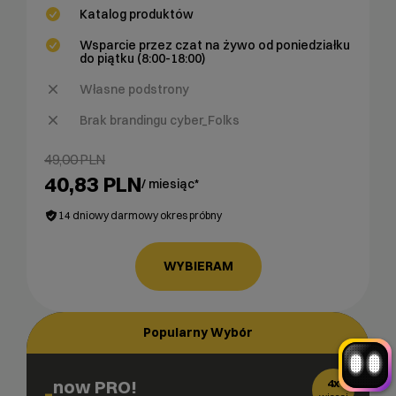
Katalog produktów
Wsparcie przez czat na żywo od poniedziałku
do piątku (8:00-18:00)
Własne podstrony
Brak brandingu cyber_Folks
Witaj! Jestem robo_Folks.
49,00 PLN
W czym mogę pomóc?
40,83 PLN
/ miesiąc*
Kliknij kafelek albo napisz wiadomość
— znajdziemy rozwiązanie
14 dniowy darmowy okres próbny
Wybór hostingu
Wybór domeny
Bazy danych
Konfiguracja email
+
Optymalizacja wydajności
więcej
WYBIERAM
Popularny Wybór
now PRO!
4x