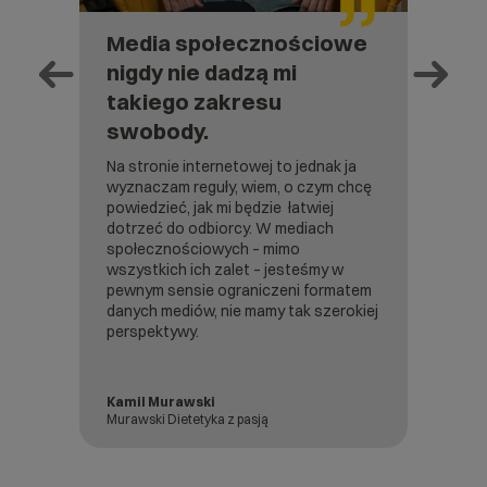
Media społecznościowe
Stwi
nigdy nie dadzą mi
mog
takiego zakresu
stwo
swobody.
inte
t
Na stronie internetowej to jednak ja
Znalazł
 każdej
wyznaczam reguły, wiem, o czym chcę
jest bar
zwoliła
powiedzieć, jak mi będzie łatwiej
używa.
dotrzeć do odbiorcy. W mediach
kreator
my w
społecznościowych – mimo
interne
ić
wszystkich ich zalet – jesteśmy w
najleps
h,
pewnym sensie ograniczeni formatem
użyciu.
y, ale
danych mediów, nie mamy tak szerokiej
sji i
perspektywy.
a.
Kamil Murawski
Paulin
Murawski Dietetyka z pasją
Czarno n