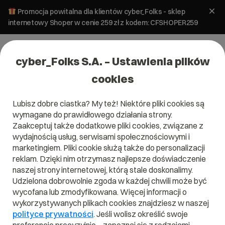
Promocja powitalna dla klientów cyber_Folks - sklep
internetowy Shoper w cenie 259 zł z kodem: CFSHOPER259
cyber_Folks S.A. – Ustawienia plików
cookies
Lubisz dobre ciastka? My też! Niektóre pliki cookies są
wymagane do prawidłowego działania strony.
Zaakceptuj także dodatkowe pliki cookies, związane z
wydajnością usług, serwisami społecznościowymi i
marketingiem. Pliki cookie służą także do personalizacji
reklam. Dzięki nim otrzymasz najlepsze doświadczenie
naszej strony internetowej, którą stale doskonalimy.
Udzielona dobrowolnie zgoda w każdej chwili może być
wycofana lub zmodyfikowana. Więcej informacji o
wykorzystywanych plikach cookies znajdziesz w naszej
polityce prywatności
. Jeśli wolisz określić swoje