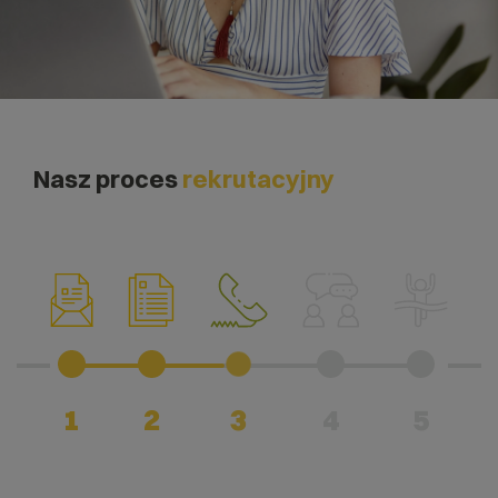
Nasz proces
rekrutacyjny
1
2
3
4
5