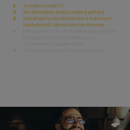
Wysyłasz swoje CV
My dokonujemy analizy i selekcji aplikacji
Kontaktujemy się telefonicznie z wybranymi
kandydatami i zapraszamy na rozmowę
Odbywamy rozmowę kwalifikacyjną, na której
poznajemy się i weryfikujemy nasze
oczekiwania względem siebie
Otrzymujesz od nas informację zwrotną