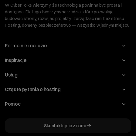
W CyberFolks wierzymy, że technologia powinna być prosta i
dostępna. Dlatego tworzymy narzędzia, które pozwalają
budować strony, rozwijać projekty i zarządzać nimi bez stresu.
Hosting, domeny, bezpieczeństwo — wszystko w jednym miejscu.
Formalnie i na luzie
O nas
Inspiracje
Relacje inwestorskie
Blog
Usługi
Program Korzyści dla Inwestorów
Słownik IT
Domeny
Regulaminy i specyfikacje
Częste pytania o hosting
WordPress
Certyfikaty SSL
Raporty i dokumenty
Jak przenieść stronę?
Audyt stron
Pomoc
Hosting www
Cennik domen
Jak przenieść domenę?
Generator polityki prywatności
Pomoc cyber_Folks
Hosting dla WordPress
Cennik hostingu, vps, ssl
Jak założyć stronę na WordPress?
Program partnerski
Skontaktuj się z nami
Hosting dla WooCommerce
Plany wsparcia – Serwery dedykowane
Jak uruchomić sklep internetowy?
Mówią o nas