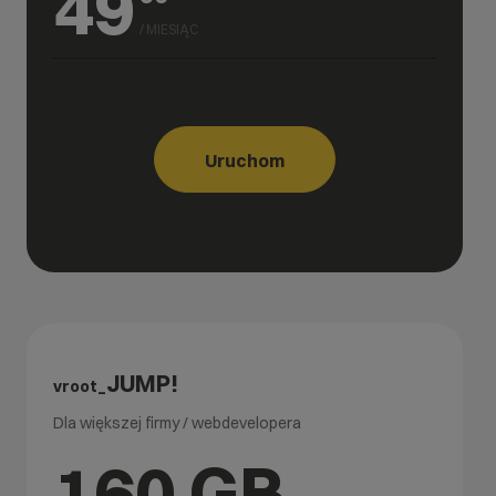
49
/ MIESIĄC
Uruchom
JUMP!
vroot_
Dla większej firmy / webdevelopera
160 GB