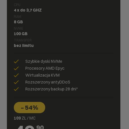
CPU
4 x do 3,7 GHZ
RAM
8 GB
NVME
100 GB
TRANSFER
bez limitu
Szybkie dyski NVMe
Procesory AMD Epyc
Wirtualizacja KVM
Rozszerzony antyDDoS
Rozszerzony backup 28 dni*
– 54%
109
ZŁ / MC
90