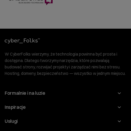
W CyberFolks wierzymy, że technologia powinna być prosta i
dostępna. Dlatego tworzymy narzędzia, które pozwalają
budować strony, rozwijać projekty i zarządzać nimi bez stresu.
Hosting, domeny, bezpieczeństwo — wszystko w jednym miejscu.
Formalnie i na luzie
O nas
Inspiracje
Relacje inwestorskie
Blog
Usługi
Program Korzyści dla Inwestorów
Słownik IT