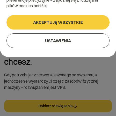
preferencje precyzyjnie – zapoznaj się z rodzajami
plików cookies poniżej.
AKCEPTUJĘ WSZYSTKIE
Ulepszone
USTAWIENIA
Serwery VPS. Wszystko jak
chcesz.
Gdy potrzebujesz serwera ułożonego po swojemu, a
jednocześnie wystarczy Ci część zasobów fizycznej
maszyny – rozwiązaniem jest VPS.
Dobierz rozwiązanie