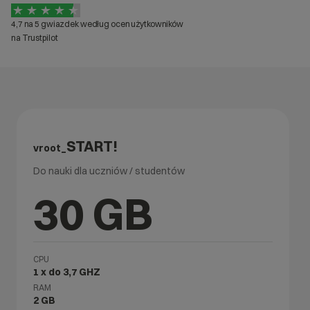
4,7 na 5 gwiazdek według ocen użytkowników
na Trustpilot
START!
vroot_
Do nauki dla uczniów / studentów
30 GB
CPU
1 x do 3,7 GHZ
RAM
2 GB