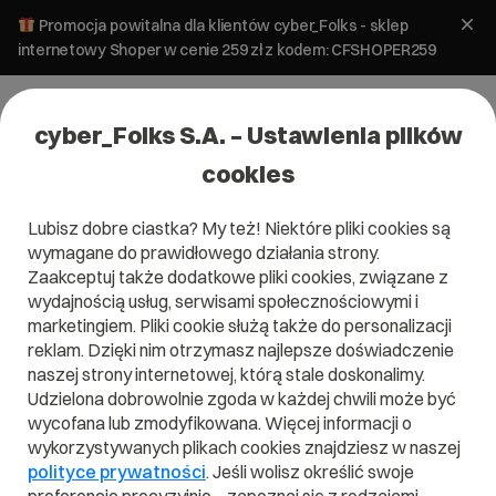
Promocja powitalna dla klientów cyber_Folks - sklep
internetowy Shoper w cenie 259 zł z kodem: CFSHOPER259
cyber_Folks S.A. – Ustawienia plików
cookies
Lubisz dobre ciastka? My też! Niektóre pliki cookies są
wymagane do prawidłowego działania strony.
Zaakceptuj także dodatkowe pliki cookies, związane z
wydajnością usług, serwisami społecznościowymi i
marketingiem. Pliki cookie służą także do personalizacji
reklam. Dzięki nim otrzymasz najlepsze doświadczenie
naszej strony internetowej, którą stale doskonalimy.
Udzielona dobrowolnie zgoda w każdej chwili może być
wycofana lub zmodyfikowana. Więcej informacji o
wykorzystywanych plikach cookies znajdziesz w naszej
polityce prywatności
. Jeśli wolisz określić swoje