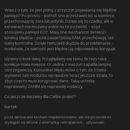
Wiesz o tym, że jest jedną z przyczyn pojawiania się błędów
pamięci? Po prostu – potrafi ono przestawić bit w komórce
przechowującej zera lub jedynki. Dzieje się to rzadko, ale w
serwerach nie możemy sobie na to pozwolić – stąd
stosujemy pamięci ECC. Mają one mechanizm detekcji i
korekcji błędów – poza zawartością RAM, przechowują też
sumy kontrolne. Dzięki temu jeśli dojdzie do przekłamania –
moduł wie, że wartość jest błędna i ją odpowiednio koryguje.
Idziemy o krok dalej. Przyglądamy się temu, ile razy taka
korekcja miała miejsce. O! Jedna z maszyn zapaliła lampkę
ostrzegawczą. Komunikat błędu mówi o tym, że trzeba
wymienić taki moduł bo wprawdzie teraz jeszcze działa, to
zbyt często musi korygować dane. Taką usterkę
naprawiamy ZANIM się naprawdę wydarzy.
Co jeszcze możemy dla Ciebie zrobić?
Bartek
poza serwerami kocham majsterkowanie, ale nie pozwolili mi
wystąpić na stronie z wiertarką i wkrętakiem… sztywniaki.