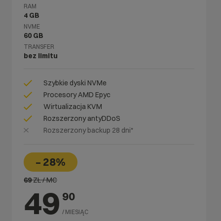
RAM
4 GB
NVME
60 GB
TRANSFER
bez limitu
Szybkie dyski NVMe
Procesory AMD Epyc
Wirtualizacja KVM
Rozszerzony antyDDoS
Rozszerzony backup 28 dni*
– 28%
69
ZŁ / MC
49
90
/ MIESIĄC