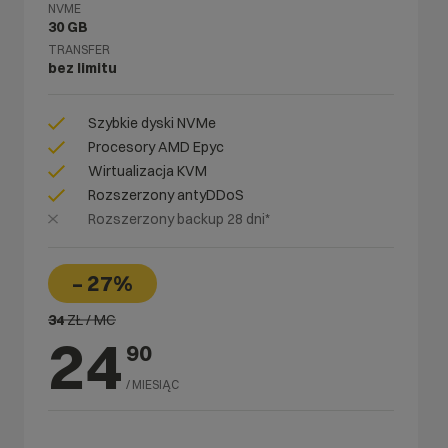
NVME
30 GB
TRANSFER
bez limitu
Szybkie dyski NVMe
Procesory AMD Epyc
Wirtualizacja KVM
Rozszerzony antyDDoS
Rozszerzony backup 28 dni*
– 27%
34
ZŁ / MC
24
90
/ MIESIĄC