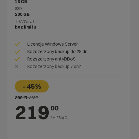
16 GB
SSD
200 GB
TRANSFER
bez limitu
Licencja Windows Server
Rozszerzony backup do 28 dni
Rozszerzony antyDDoS
Rozszerzony backup 7 dni*
– 45%
399
ZŁ / MC
219
00
/ MIESIĄC