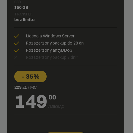
SSD
150 GB
TRANSFER
bez limitu
Licencja Windows Server
Rozszerzony backup do 28 dni
Rozszerzony antyDDoS
Rozszerzony backup 7 dni*
– 35%
229
ZŁ / MC
149
00
/ MIESIĄC