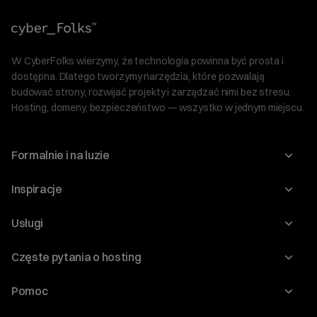
W CyberFolks wierzymy, że technologia powinna być prosta i
dostępna. Dlatego tworzymy narzędzia, które pozwalają
budować strony, rozwijać projekty i zarządzać nimi bez stresu.
Hosting, domeny, bezpieczeństwo — wszystko w jednym miejscu.
Formalnie i na luzie
O nas
Inspiracje
Relacje inwestorskie
Blog
Usługi
Program Korzyści dla Inwestorów
Słownik IT
Domeny
Regulaminy i specyfikacje
Częste pytania o hosting
WordPress
Certyfikaty SSL
Raporty i dokumenty
Jak przenieść stronę?
Audyt stron
Pomoc
Hosting www
Cennik domen
Jak przenieść domenę?
Generator polityki prywatności