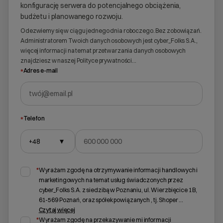
konfigurację serwera do potencjalnego obciążenia,
budżetu i planowanego rozwoju.
Odezwiemy się w ciągu jednego dnia roboczego. Bez zobowiązań.
Administratorem Twoich danych osobowych jest cyber_Folks S.A.,
więcej informacji na temat przetwarzania danych osobowych
znajdziesz w naszej
Polityce prywatności
…
*
Adres e-mail
*
Telefon
+48
▾
Wybierz gotową listę. Użyj spacji, aby otworzyć.
Naciśnij spację, aby otworzyć listę, klawisze strzałek, aby nawigować, E
*
Wyrażam zgodę na otrzymywanie informacji handlowych i
marketingowych na temat usług świadczonych przez
cyber_Folks S.A. z siedzibą w Poznaniu, ul. Wierzbięcice 1B,
61-569 Poznań, oraz spółek powiązanych , tj. Shoper
...
Czytaj więcej
*
Wyrażam zgodę na przekazywanie mi informacji