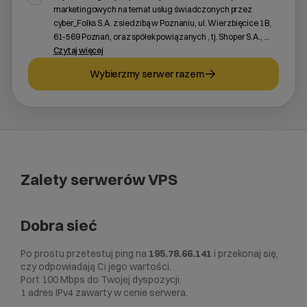
marketingowych na temat usług świadczonych przez
cyber_Folks S.A. z siedzibą w Poznaniu, ul. Wierzbięcice 1B,
61-569 Poznań, oraz spółek powiązanych , tj. Shoper S.A.,
...
Czytaj więcej
Wybierzmy serwer razem
Zalety serwerów VPS
Dobra sieć
Po prostu przetestuj ping na
195.78.66.141
i przekonaj się,
czy odpowiadają Ci jego wartości.
Port 100 Mbps do Twojej dyspozycji.
1 adres IPv4 zawarty w cenie serwera.