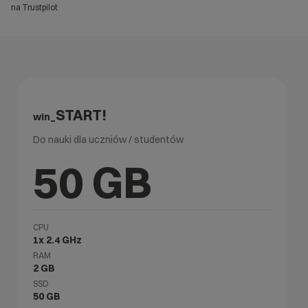
na Trustpilot
START!
win_
Do nauki dla uczniów / studentów
50 GB
CPU
1x 2.4 GHz
RAM
2 GB
SSD
50 GB