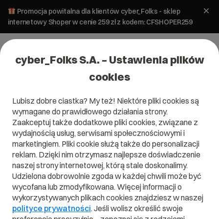
Promocja powitalna dla klientów cyber_Folks - sklep
internetowy Shoper w cenie 259 zł z kodem: CFSHOPER259
cyber_Folks S.A. – Ustawienia plików
cookies
Lubisz dobre ciastka? My też! Niektóre pliki cookies są
wymagane do prawidłowego działania strony.
Zaakceptuj także dodatkowe pliki cookies, związane z
wydajnością usług, serwisami społecznościowymi i
marketingiem. Pliki cookie służą także do personalizacji
reklam. Dzięki nim otrzymasz najlepsze doświadczenie
naszej strony internetowej, którą stale doskonalimy.
Udzielona dobrowolnie zgoda w każdej chwili może być
wycofana lub zmodyfikowana. Więcej informacji o
wykorzystywanych plikach cookies znajdziesz w naszej
polityce prywatności
. Jeśli wolisz określić swoje