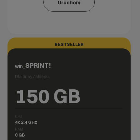
Uruchom
BESTSELLER
SPRINT!
win_
Dla firmy / sklepu
150 GB
CPU
4x 2.4 GHz
RAM
8 GB