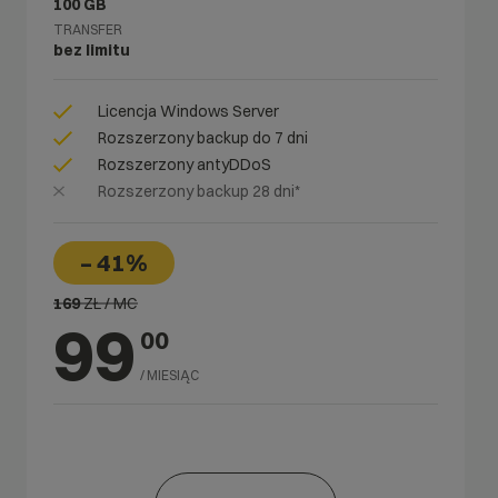
100 GB
TRANSFER
bez limitu
Licencja Windows Server
Rozszerzony backup do 7 dni
Rozszerzony antyDDoS
Rozszerzony backup 28 dni*
– 41%
169
ZŁ / MC
99
00
/ MIESIĄC