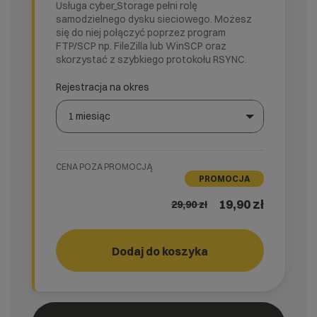
Usługa cyber_Storage pełni rolę
samodzielnego dysku sieciowego. Możesz
się do niej połączyć poprzez program
FTP/SCP np. FileZilla lub WinSCP oraz
skorzystać z szybkiego protokołu RSYNC.
Rejestracja na okres
1 miesiąc
Wybierz gotową listę. Użyj spacji, aby otworzyć.
Naciśnij spację, aby otworzyć listę, klawisze strzałek, a
CENA POZA PROMOCJĄ
PROMOCJA
19,90 zł
29,90
zł
Dodaj do koszyka
Storage
cyber_
3