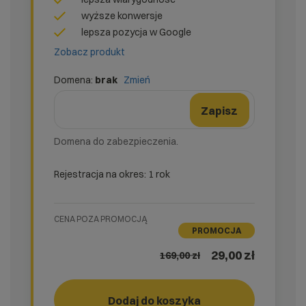
wyższe konwersje
lepsza pozycja w Google
Zobacz produkt
Domena:
brak
Zmień
domena
Nazwa domeny
Zmień formularz domeny
Zapisz
Domena do zabezpieczenia.
Rejestracja na okres: 1 rok
CENA POZA PROMOCJĄ
PROMOCJA
29,00 zł
169,00
zł
easy_SSL
Dodaj do koszyka