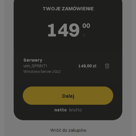
TWOJE ZAMÓWIENIE
149
00
zł
Serwery
win_SPRINT!
149,00
zł
Windows Server 2022
Dalej
netto
brutto
Wróć do zakupów