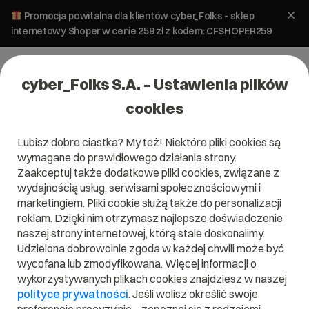
Promocja powitalna dla klientów cyber_Folks - sklep
internetowy Shoper w cenie 259 zł z kodem: CFSHOPER259
cyber_Folks S.A. – Ustawienia plików
cookies
Lubisz dobre ciastka? My też! Niektóre pliki cookies są
wymagane do prawidłowego działania strony.
Serwery
Zaakceptuj także dodatkowe pliki cookies, związane z
wydajnością usług, serwisami społecznościowymi i
SPRINT!
marketingiem. Pliki cookie służą także do personalizacji
win_
reklam. Dzięki nim otrzymasz najlepsze doświadczenie
naszej strony internetowej, którą stale doskonalimy.
Skonfiguruj wybrany pakiet i sprawdź, co
Udzielona dobrowolnie zgoda w każdej chwili może być
najchętniej wybierali do niego inni
wycofana lub zmodyfikowana. Więcej informacji o
użytkownicy.
wykorzystywanych plikach cookies znajdziesz w naszej
polityce prywatności
. Jeśli wolisz określić swoje
System i aplikacje: