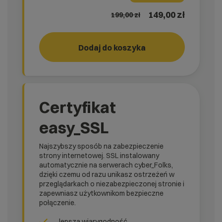
149,00 zł
199,00
zł
Dodaj do koszyka
RUN!
rank_
Certyfikat
easy_SSL
Najszybszy sposób na zabezpieczenie
strony internetowej. SSL instalowany
automatycznie na serwerach cyber_Folks,
dzięki czemu od razu unikasz ostrzeżeń w
przeglądarkach o niezabezpieczonej stronie i
zapewniasz użytkownikom bezpieczne
połączenie.
lepsza wiarygodność