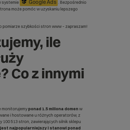
Google Ads
w systemie
. Bezpośrednio
 strona może pomóc w uzyskaniu lepszego
,
 o pomiarze
szybkości stron www
– zapraszam!
ujemy, ile
łuży
Co z innymi
le monitorujemy
ponad 1.5 miliona domen
w
wane i hostowane u różnych operatorów, z
100 513 stron, zawierających silnik sklepu
st najpopularniejszy i stanowi ponad