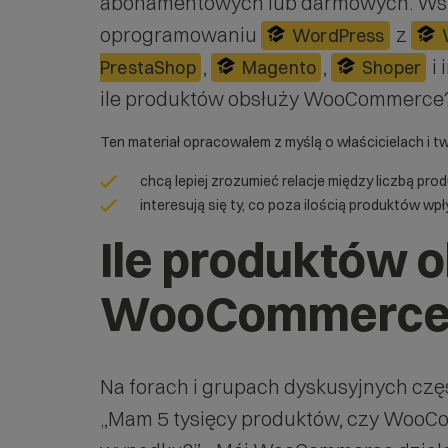
abonamentowych lub darmowych. Wśród
oprogramowaniu
z
WordPress
,
,
i 
PrestaShop
Magento
Shoper
ile produktów obsłuży WooCommerce
Ten materiał opracowałem z myślą o właścicielach i t
chcą lepiej zrozumieć relacje między liczbą 
interesują się ty, co poza ilością produktów w
Ile produktów 
WooCommerce
Na forach i grupach dyskusyjnych czę
„Mam 5 tysięcy produktów, czy WooC