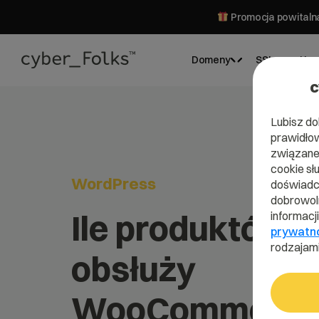
Promocja powitalna
Domeny
SSL
Hos
c
Lubisz do
prawidłow
związane 
cookie sł
WordPress
doświadcz
dobrowoln
Ile produktów
informacj
prywatn
rodzajami
obsłuży
WooCommerce