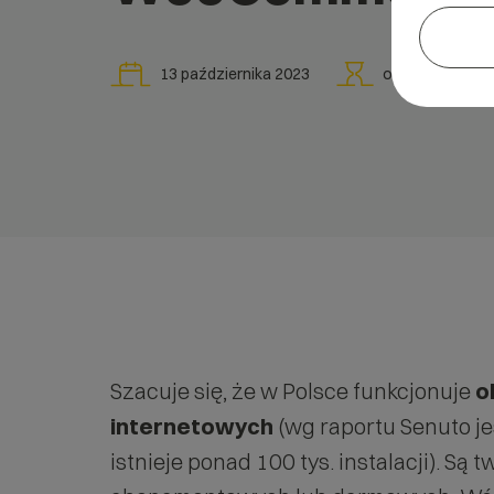
13 października 2023
ok.
5
min
Szacuje się, że w Polsce funkcjonuje
o
internetowych
(wg raportu Senuto je
istnieje ponad 100 tys. instalacji). S