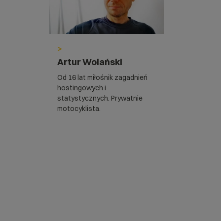
>
Artur Wolański
Od 16 lat miłośnik zagadnień
hostingowych i
statystycznych. Prywatnie
motocyklista.