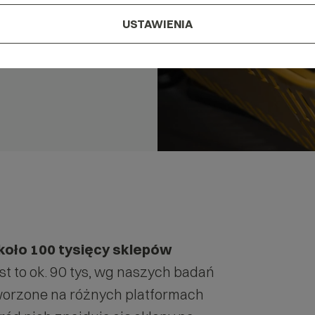
USTAWIENIA
koło 100 tysięcy sklepów
st to ok. 90 tys, wg naszych badań
ą tworzone na różnych platformach