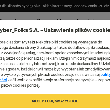
 dla klientów cyber_Folks - sklep internetowy Shoper w cenie 259 z
ting
Serwery
Strony
Sklepy
Wsparcie biznesowe
yber_Folks S.A. – Ustawienia plików cooki
bre ciastka? My też! Niektóre pliki cookies są wymagane do
ego działania strony. Zaakceptuj także dodatkowe pliki cookies,
z wydajnością usług, serwisami społecznościowymi i marketingie
użą także do personalizacji reklam. Dzięki nim otrzymasz najleps
enie naszej strony internetowej, którą stale doskonalimy. Udzie
ie zgoda w każdej chwili może być wycofana lub zmodyfikowan
i o wykorzystywanych plikach cookies znajdziesz w naszej
polit
ości
. Jeśli wolisz określić swoje preferencje precyzyjnie – zapozn
 plików cookies poniżej.
AKCEPTUJĘ WSZYSTKIE
?