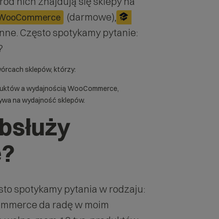
 nich znajdują się sklepy na
(darmowe),
WooCommerce
inne. Często spotykamy pytanie:
?
wórcach sklepów, którzy:
produktów a wydajnością WooCommerce,
pływa na wydajność sklepów.
obsłuży
?
sto spotykamy pytania w rodzaju:
ommerce da radę w moim