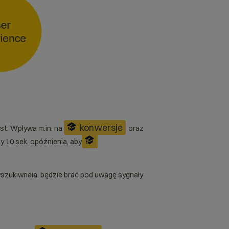
konwersje
t. Wpływa m.in. na
oraz
 10 sek. opóźnienia, aby
wyszukiwnaia, będzie brać pod uwagę sygnały