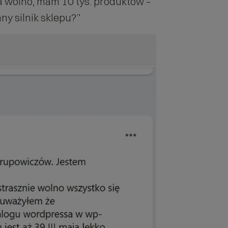
wolno, mam 10 tys. produktów –
ny silnik sklepu?”