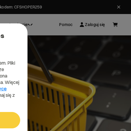
ł z kodem: CFSHOPER259
Inspiracje
Pomoc
Zaloguj się
es
m. Pliki
ze
lona
a. Więcej
yce
aj się z