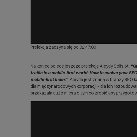
Prelekcja zaczyna się od 02:47:00
Na koniec polecę jeszcze prelekcję Aleydy Solis pt.
“G
traffic in a mobile-first world: How to evolve your SE
mobile-first index”
. Aleyda jest znaną w branży
SEO
k
dla międzynarodowych korporacji – dla ich rozbudowan
przekazała dużo mięsa o tym co zrobić aby przygotowa