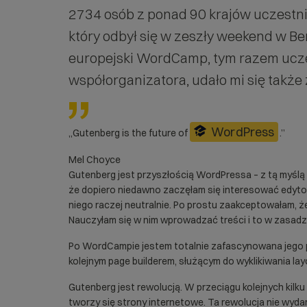
2734 osób z ponad 90 krajów uczest
który odbył się w zeszły weekend w Ber
europejski WordCamp, tym razem ucz
współorganizatora, udało mi się także 
WordPress
„Gutenberg is the future of
.”
Mel Choyce
Gutenberg jest przyszłością
WordPressa
– z tą myślą
że dopiero niedawno zaczęłam się interesować edyt
niego raczej neutralnie. Po prostu zaakceptowałam, ż
Nauczyłam się w nim wprowadzać treści i to w zasadzi
Po WordCampie jestem totalnie zafascynowana jego p
kolejnym page builderem, służącym do wyklikiwania la
Gutenberg jest rewolucją. W przeciągu kolejnych kilku
tworzy się strony internetowe. Ta rewolucja nie wydarz