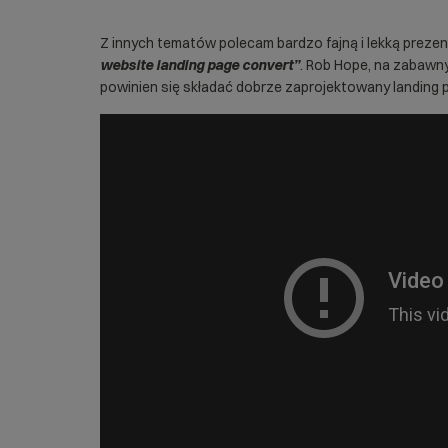
Z innych tematów polecam bardzo fajną i lekką prezen
website landing page convert”
. Rob Hope, na zabawny
powinien się składać dobrze zaprojektowany landing 