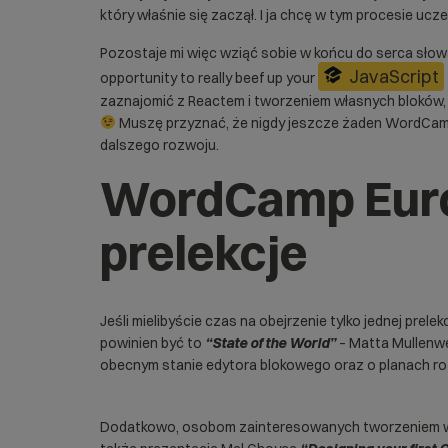
który właśnie się zaczął. I ja chcę w tym procesie ucz
Pozostaje mi więc wziąć sobie w końcu do serca słow
JavaScript
opportunity to really beef up your
zaznajomić z Reactem i tworzeniem własnych bloków, 
Muszę przyznać, że nigdy jeszcze żaden WordCamp 
dalszego rozwoju.
WordCamp Euro
prelekcje
Jeśli mielibyście czas na obejrzenie tylko jednej pre
powinien być to
“State of the World”
– Matta Mullenwe
obecnym stanie edytora blokowego oraz o planach roz
Dodatkowo, osobom zainteresowanych tworzeniem wł