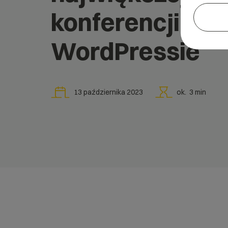
konferencji o
WordPressie
13 października 2023
ok.
3
min