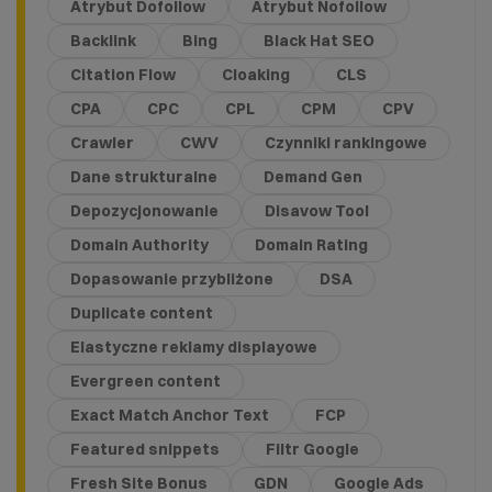
Atrybut Dofollow
Atrybut Nofollow
Backlink
Bing
Black Hat SEO
Citation Flow
Cloaking
CLS
CPA
CPC
CPL
CPM
CPV
Crawler
CWV
Czynniki rankingowe
Dane strukturalne
Demand Gen
Depozycjonowanie
Disavow Tool
Domain Authority
Domain Rating
Dopasowanie przybliżone
DSA
Duplicate content
Elastyczne reklamy displayowe
Evergreen content
Exact Match Anchor Text
FCP
Featured snippets
Filtr Google
Fresh Site Bonus
GDN
Google Ads