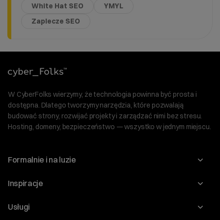
White Hat SEO
YMYL
Zaplecze SEO
W CyberFolks wierzymy, że technologia powinna być prosta i
dostępna. Dlatego tworzymy narzędzia, które pozwalają
budować strony, rozwijać projekty i zarządzać nimi bez stresu.
Hosting, domeny, bezpieczeństwo — wszystko w jednym miejscu.
Formalnie i na luzie
O nas
Inspiracje
Relacje inwestorskie
Blog
Usługi
Program Korzyści dla Inwestorów
Słownik IT