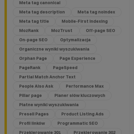
Meta tag canonical
Meta tag description
Meta tag noindex
Meta tag title
Mobile-First Indexing
MozRank
MozTrust
Off-page SEO
On-page SEO
Optymalizacja
Organiczne wyniki wyszukiwania
Orphan Page
Page Experience
PageRank
PageSpeed
Partial Match Anchor Text
People Also Ask
Performance Max
Pillar page
Planer słów kluczowych
Płatne wyniki wyszukiwania
Presell Pages
Product Listing Ads
Profil linków
Programmatic SEO
Przekierowanie 301
Przekierowanie 302