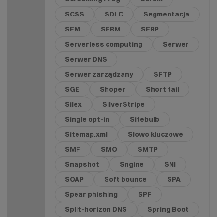
SCSS
SDLC
Segmentacja
SEM
SERM
SERP
Serverless computing
Serwer
Serwer DNS
Serwer zarządzany
SFTP
SGE
Shoper
Short tail
Silex
SilverStripe
Single opt-in
Sitebulb
Sitemap.xml
Słowo kluczowe
SMF
SMO
SMTP
Snapshot
Sngine
SNI
SOAP
Soft bounce
SPA
Spear phishing
SPF
Split-horizon DNS
Spring Boot