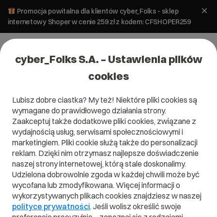
Promocja powitalna dla klientów cyber_Folks - sklep
internetowy Shoper w cenie 259 zł z kodem: CFSHOPER259
cyber_Folks S.A. – Ustawienia plików
cookies
Lubisz dobre ciastka? My też! Niektóre pliki cookies są
wymagane do prawidłowego działania strony.
Zaakceptuj także dodatkowe pliki cookies, związane z
wydajnością usług, serwisami społecznościowymi i
marketingiem. Pliki cookie służą także do personalizacji
reklam. Dzięki nim otrzymasz najlepsze doświadczenie
naszej strony internetowej, którą stale doskonalimy.
Udzielona dobrowolnie zgoda w każdej chwili może być
Czym jest SEO?
wycofana lub zmodyfikowana. Więcej informacji o
wykorzystywanych plikach cookies znajdziesz w naszej
Przeczytaj czym jest
SEO
w naszym słowniku.
polityce prywatności
. Jeśli wolisz określić swoje
Pomoże Ci to lepiej zrozumieć, czym dokładnie jest
SEO
i