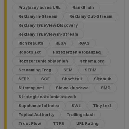
Przyjazny adres URL
RankBrain
Reklamy In-Stream
Reklamy Out-Stream
Reklamy TrueView Discovery
Reklamy TrueView in-Stream
Rich results
RLSA
ROAS
Robots.txt
Rozszerzenie lokalizacji
Rozszerzenie objaśnień
schema.org
Screaming Frog
SEM
SERM
SERP
SGE
Short tail
Sitebulb
Sitemap.xml
Słowo kluczowe
SMO
Strategie ustalania stawek
Supplemental index
SWL
Tiny text
Topical Authority
Trailing slash
Trust Flow
TTFB
URL Rating