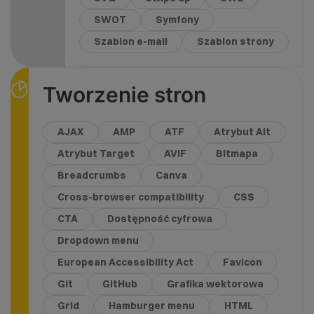
SWOT
Symfony
Szablon e-mail
Szablon strony
Tworzenie stron
AJAX
AMP
ATF
Atrybut Alt
Atrybut Target
AVIF
Bitmapa
Breadcrumbs
Canva
Cross-browser compatibility
CSS
CTA
Dostępność cyfrowa
Dropdown menu
European Accessibility Act
Favicon
Git
GitHub
Grafika wektorowa
Grid
Hamburger menu
HTML