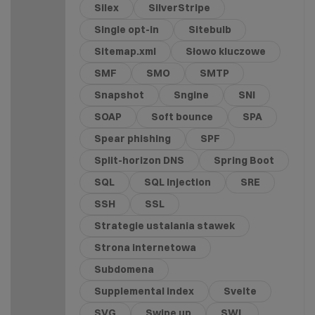
Silex
SilverStripe
Single opt-in
Sitebulb
Sitemap.xml
Słowo kluczowe
SMF
SMO
SMTP
Snapshot
Sngine
SNI
SOAP
Soft bounce
SPA
Spear phishing
SPF
Split-horizon DNS
Spring Boot
SQL
SQL Injection
SRE
SSH
SSL
Strategie ustalania stawek
Strona internetowa
Subdomena
Supplemental index
Svelte
SVG
Swipe up
SWL