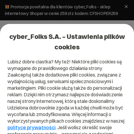
Promocja powitalna dla klientów cyber_Folks - sklep
internetowy Shoper w cenie 259 zł z kodem: CFSHOPER259
cyber_Folks S.A. – Ustawienia plików
cookies
Lubisz dobre ciastka? My też! Niektóre pliki cookies są
wymagane do prawidłowego działania strony.
Zaakceptuj także dodatkowe pliki cookies, związane z
wydajnością usług, serwisami społecznościowymi i
marketingiem. Pliki cookie służą także do personalizacji
reklam. Dzięki nim otrzymasz najlepsze doświadczenie
naszej strony internetowej, którą stale doskonalimy.
Udzielona dobrowolnie zgoda w każdej chwili może być
Czym jest SCSS?
wycofana lub zmodyfikowana. Więcej informacji o
wykorzystywanych plikach cookies znajdziesz w naszej
Przeczytaj czym jest
SCSS
w naszym słowniku.
polityce prywatności
. Jeśli wolisz określić swoje
Pomoże Ci to lepiej zrozumieć, czym dokładnie jest
SCSS
i