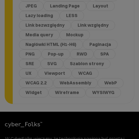
JPEG
Landing Page
Layout
Lazy loading
LESS
Link bezwzględny
Link względny
Media query
Mockup
Nagłówki HTML (H1-H6)
Paginacja
PNG
Pop-up
RWD
SPA
SRE
SVG
Szablon strony
UX
Viewport
WCAG
WCAG 2.2
WebAssembly
WebP
Widget
Wireframe
WYSIWYG
W CyberFolks wierzymy, że technologia powinna być prosta i