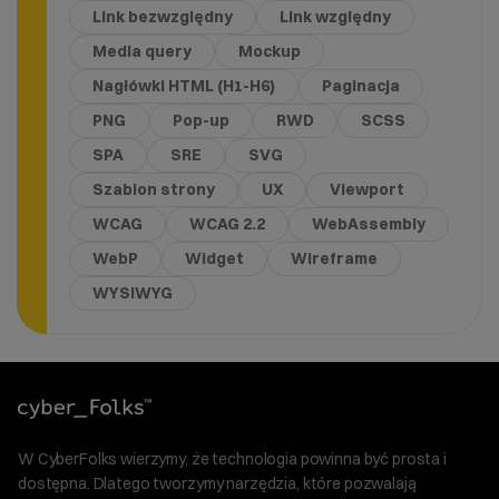
Link bezwzględny
Link względny
Media query
Mockup
Nagłówki HTML (H1-H6)
Paginacja
PNG
Pop-up
RWD
SCSS
SPA
SRE
SVG
Szablon strony
UX
Viewport
WCAG
WCAG 2.2
WebAssembly
WebP
Widget
Wireframe
WYSIWYG
W CyberFolks wierzymy, że technologia powinna być prosta i
dostępna. Dlatego tworzymy narzędzia, które pozwalają