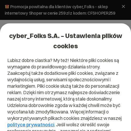
Promocja powitalna dla klientów cyber_Folks - sklep
internetowy Shoper w cenie 259 zł z kodem: CFSHOPER259
cyber_Folks S.A. – Ustawienia plików
cookies
Lubisz dobre ciastka? My też! Niektóre pliki cookies są
wymagane do prawidłowego działania strony.
Zaakceptuj także dodatkowe pliki cookies, związane z
wydajnością usług, serwisami społecznościowymi i
marketingiem. Pliki cookie służą także do personalizacji
reklam. Dzięki nim otrzymasz najlepsze doświadczenie
naszej strony internetowej, którą stale doskonalimy.
Udzielona dobrowolnie zgoda w każdej chwili może być
Czym jest Dostępność cyfrowa?
wycofana lub zmodyfikowana. Więcej informacji o
wykorzystywanych plikach cookies znajdziesz w naszej
Przeczytaj czym jest
Dostępność cyfrowa
w naszym
polityce prywatności
. Jeśli wolisz określić swoje
słowniku.