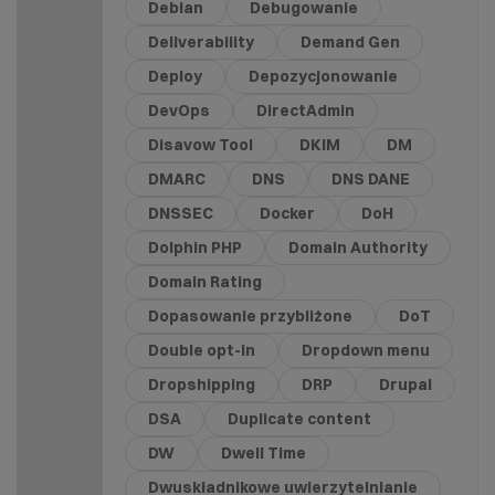
Debian
Debugowanie
Deliverability
Demand Gen
Deploy
Depozycjonowanie
DevOps
DirectAdmin
Disavow Tool
DKIM
DM
DMARC
DNS
DNS DANE
DNSSEC
Docker
DoH
Dolphin PHP
Domain Authority
Domain Rating
Dopasowanie przybliżone
DoT
Double opt-in
Dropdown menu
Dropshipping
DRP
Drupal
DSA
Duplicate content
DW
Dwell Time
Dwuskładnikowe uwierzytelnianie