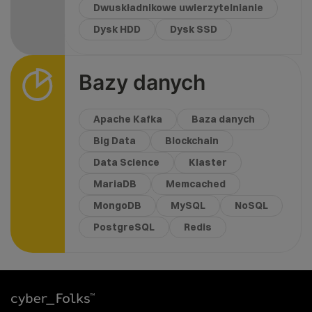
Dwuskładnikowe uwierzytelnianie
Dysk HDD
Dysk SSD
Bazy danych
Apache Kafka
Baza danych
Big Data
Blockchain
Data Science
Klaster
MariaDB
Memcached
MongoDB
MySQL
NoSQL
PostgreSQL
Redis