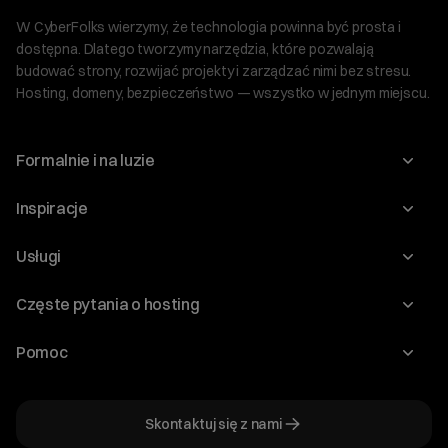
W CyberFolks wierzymy, że technologia powinna być prosta i
dostępna. Dlatego tworzymy narzędzia, które pozwalają
budować strony, rozwijać projekty i zarządzać nimi bez stresu.
Hosting, domeny, bezpieczeństwo — wszystko w jednym miejscu.
Formalnie i na luzie
O nas
Inspiracje
Relacje inwestorskie
Blog
Usługi
Program Korzyści dla Inwestorów
Słownik IT
Domeny
Regulaminy i specyfikacje
Częste pytania o hosting
WordPress
Certyfikaty SSL
Raporty i dokumenty
Jak przenieść stronę?
Audyt stron
Pomoc
Hosting www
Cennik domen
Jak przenieść domenę?
Generator polityki prywatności
Pomoc cyber_Folks
Hosting dla WordPress
Cennik hostingu, vps, ssl
Jak założyć stronę na WordPress?
Program partnerski
Skontaktuj się z nami
Hosting dla WooCommerce
Plany wsparcia – Serwery dedykowane
Jak uruchomić sklep internetowy?