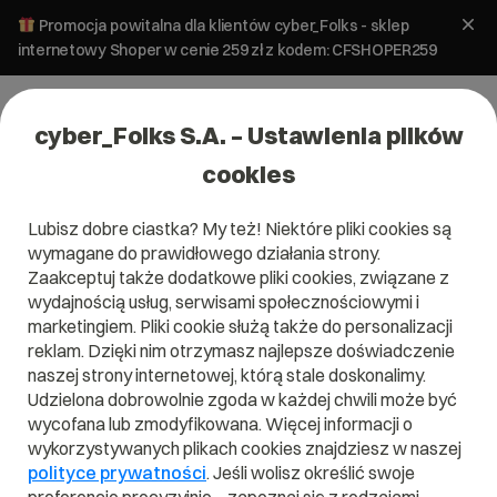
Promocja powitalna dla klientów cyber_Folks - sklep
internetowy Shoper w cenie 259 zł z kodem: CFSHOPER259
cyber_Folks S.A. – Ustawienia plików
cookies
Lubisz dobre ciastka? My też! Niektóre pliki cookies są
wymagane do prawidłowego działania strony.
Zaakceptuj także dodatkowe pliki cookies, związane z
wydajnością usług, serwisami społecznościowymi i
marketingiem. Pliki cookie służą także do personalizacji
reklam. Dzięki nim otrzymasz najlepsze doświadczenie
naszej strony internetowej, którą stale doskonalimy.
Udzielona dobrowolnie zgoda w każdej chwili może być
Czym jest Data Lake?
wycofana lub zmodyfikowana. Więcej informacji o
wykorzystywanych plikach cookies znajdziesz w naszej
Przeczytaj czym jest
Data Lake
w naszym słowniku.
polityce prywatności
. Jeśli wolisz określić swoje
Pomoże Ci to lepiej zrozumieć, czym dokładnie jest
Data