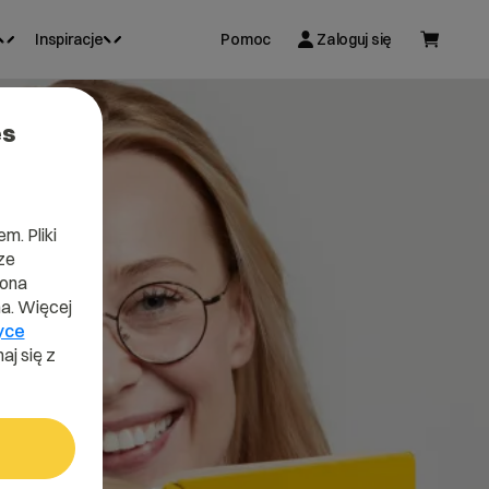
Inspiracje
Pomoc
Zaloguj się
es
m. Pliki
ze
lona
a. Więcej
yce
aj się z