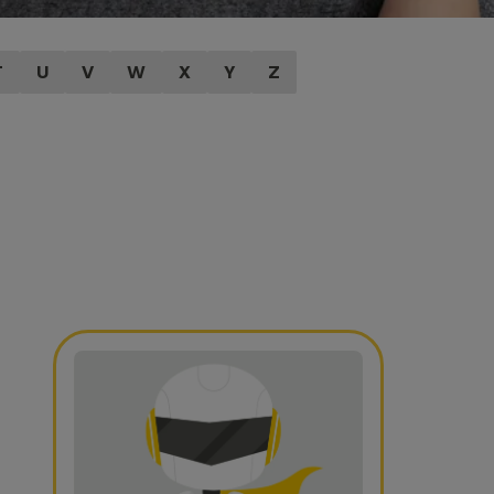
T
U
V
W
X
Y
Z