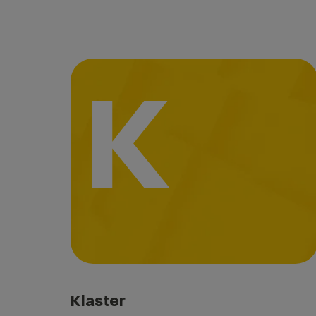
K
Klaster