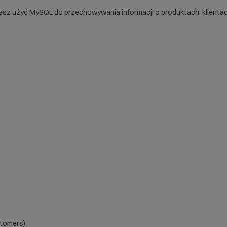
żesz użyć
MySQL
do przechowywania informacji o produktach, klientac
stomers)