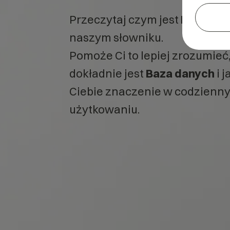
Przeczytaj czym jest
Baza da
naszym słowniku.
Pomoże Ci to lepiej zrozumieć
dokładnie jest
Baza danych
i j
Ciebie znaczenie w codzienn
użytkowaniu.