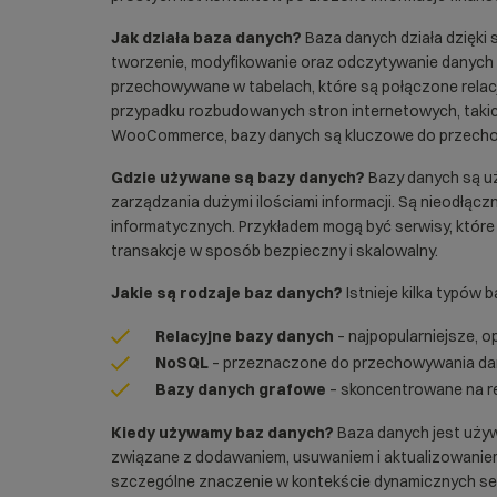
Jak działa baza danych?
Baza danych działa dzięki
tworzenie, modyfikowanie oraz odczytywanie danych 
przechowywane w tabelach, które są połączone relacj
przypadku rozbudowanych stron internetowych, takich
WooCommerce
, bazy danych są kluczowe do przechow
Gdzie używane są bazy danych?
Bazy danych są uż
zarządzania dużymi ilościami informacji. Są nieodłą
informatycznych. Przykładem mogą być serwisy, któr
transakcje w sposób bezpieczny i skalowalny.
Jakie są rodzaje baz danych?
Istnieje kilka typów 
Relacyjne bazy danych
– najpopularniejsze, 
NoSQL
– przeznaczone do przechowywania dan
Bazy danych grafowe
– skoncentrowane na rel
Kiedy używamy baz danych?
Baza danych jest używa
związane z dodawaniem, usuwaniem i aktualizowaniem
szczególne znaczenie w kontekście dynamicznych s