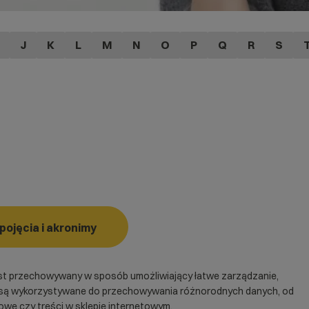
J
K
L
M
N
O
P
Q
R
S
ojęcia i akronimy
est przechowywany w sposób umożliwiający łatwe zarządzanie,
ych są wykorzystywane do przechowywania różnorodnych danych, od
sowe czy treści w
sklepie internetowym
.