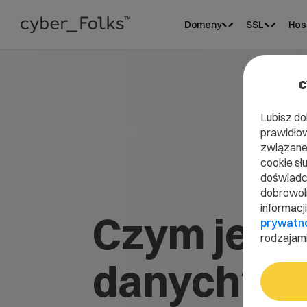
Domeny
SSL
Hos
c
Lubisz do
prawidłow
związane 
cookie sł
doświadcz
dobrowoln
informacj
Czym jest
prywatn
rodzajami
danych?