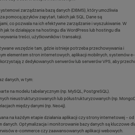
 systemowi zarządzania bazą danych (DBMS), który umożliwia
za pomocą języków zapytań, takich jak SQL. Dane są
ami, co pozwala na ich efektywne zarządzanie i wyszukiwanie. W
 jak te działające na
hostingu dla WordPress
lub
hostingu dla
ywania treści, użytkowników i transakcji.
ywane wszędzie tam, gdzie istnieje potrzeba przechowywania i
cznym elementem stron internetowych, aplikacji mobilnych, systemów 
e korzystają z dedykowanych serwerów lub
serwerów VPS
, aby przec
baz danych, w tym:
oparte na modelu tabelarycznym (np. MySQL, PostgreSQL).
ych nieustrukturyzowanych lub półustrukturyzowanych (np. Mongo
acjach między danymi (np. Neo4j).
na na każdym etapie działania aplikacji czy strony internetowej – o
 danych. Optymalizacja i monitorowanie bazy danych są kluczowe dl
erwisów e-commerce czy zaawansowanych aplikacji webowych.