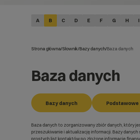
A
B
C
D
E
F
G
H
I
Strona główna
/
Słownik
/
Bazy danych
/
Baza danych
Baza danych
Bazy danych
Podstawowe p
Baza danych to zorganizowany zbiór danych, który j
przeszukiwanie i aktualizację informacji. Bazy dan
prostych list kontaktów po złożone informacje finan