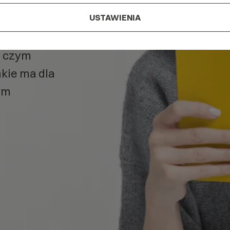
nych
w
USTAWIENIA
, czym
akie ma dla
ym