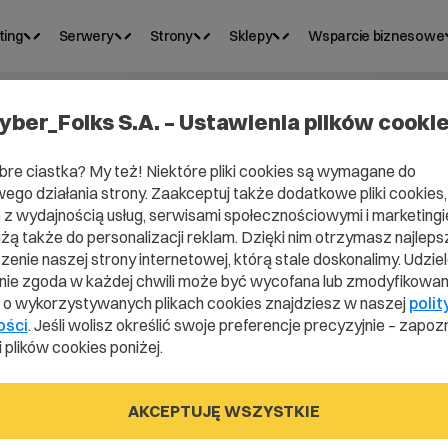
ting
Serwery
Strony
Sklepy
Wsparcie biznesowe
yber_Folks S.A. – Ustawienia plików cooki
bre ciastka? My też! Niektóre pliki cookies są wymagane do
ego działania strony. Zaakceptuj także dodatkowe pliki cookies,
z wydajnością usług, serwisami społecznościowymi i marketingie
użą także do personalizacji reklam. Dzięki nim otrzymasz najleps
enie naszej strony internetowej, którą stale doskonalimy. Udzie
ie zgoda w każdej chwili może być wycofana lub zmodyfikowan
i o wykorzystywanych plikach cookies znajdziesz w naszej
polit
 Baza
ości
. Jeśli wolisz określić swoje preferencje precyzyjnie – zapozn
 plików cookies poniżej.
AKCEPTUJĘ WSZYSTKIE