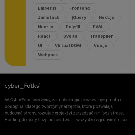
Ember.js
Frontend
Jamstack
jQuery
Next.js
Nuxt.js
Polyfill
PWA
React
Svelte
Transpiler
UI
Virtual DOM
Vue.js
Webpack
W CyberFolks wierzymy, że technologia powinna być prosta i
dostępna. Dlatego tworzymy narzędzia, które pozwalają
budować strony, rozwijać projekty i zarządzać nimi bez stresu.
Hosting, domeny, bezpieczeństwo — wszystko w jednym miejscu.