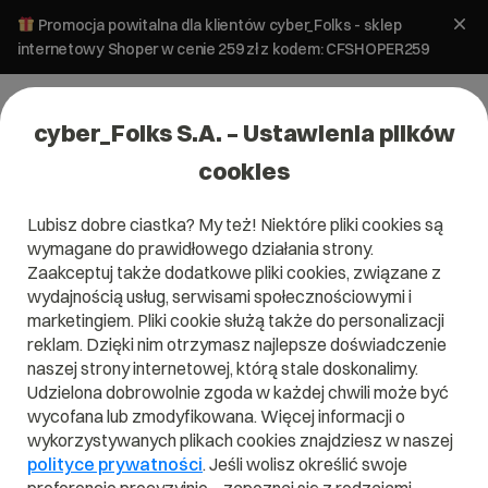
Promocja powitalna dla klientów cyber_Folks - sklep
internetowy Shoper w cenie 259 zł z kodem: CFSHOPER259
cyber_Folks S.A. – Ustawienia plików
cookies
Lubisz dobre ciastka? My też! Niektóre pliki cookies są
wymagane do prawidłowego działania strony.
Zaakceptuj także dodatkowe pliki cookies, związane z
wydajnością usług, serwisami społecznościowymi i
marketingiem. Pliki cookie służą także do personalizacji
reklam. Dzięki nim otrzymasz najlepsze doświadczenie
naszej strony internetowej, którą stale doskonalimy.
Udzielona dobrowolnie zgoda w każdej chwili może być
Czym jest Bootstrap?
wycofana lub zmodyfikowana. Więcej informacji o
wykorzystywanych plikach cookies znajdziesz w naszej
Przeczytaj czym jest
Bootstrap
w naszym słowniku.
polityce prywatności
. Jeśli wolisz określić swoje
Pomoże Ci to lepiej zrozumieć, czym dokładnie jest