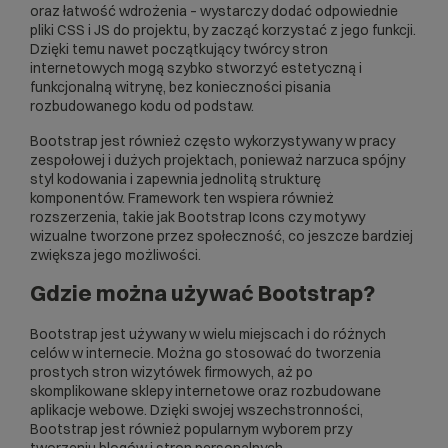
oraz łatwość wdrożenia – wystarczy dodać odpowiednie
pliki CSS i JS do projektu, by zacząć korzystać z jego funkcji.
Dzięki temu nawet początkujący twórcy stron
internetowych mogą szybko stworzyć estetyczną i
funkcjonalną witrynę, bez konieczności pisania
rozbudowanego kodu od podstaw.
Bootstrap jest również często wykorzystywany w pracy
zespołowej i dużych projektach, ponieważ narzuca spójny
styl kodowania i zapewnia jednolitą strukturę
komponentów. Framework ten wspiera również
rozszerzenia, takie jak Bootstrap Icons czy motywy
wizualne tworzone przez społeczność, co jeszcze bardziej
zwiększa jego możliwości.
Gdzie można używać Bootstrap?
Bootstrap jest używany w wielu miejscach i do różnych
celów w internecie. Można go stosować do tworzenia
prostych stron wizytówek firmowych, aż po
skomplikowane
sklepy internetowe
oraz rozbudowane
aplikacje webowe. Dzięki swojej wszechstronności,
Bootstrap jest również popularnym wyborem przy