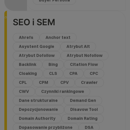
SEO i SEM
Ahrefs
Anchor text
Asystent Google
Atrybut Alt
Atrybut Dofollow
Atrybut Nofollow
Backlink
Bing
Citation Flow
Cloaking
CLS
CPA
CPC
CPL
CPM
CPV
Crawler
CWV
Czynniki rankingowe
Dane strukturalne
Demand Gen
Depozycjonowanie
Disavow Tool
Domain Authority
Domain Rating
Dopasowanie przybliżone
DSA