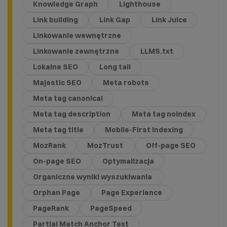
Knowledge Graph
Lighthouse
Link building
Link Gap
Link Juice
Linkowanie wewnętrzne
Linkowanie zewnętrzne
LLMS.txt
Lokalne SEO
Long tail
Majestic SEO
Meta robots
Meta tag canonical
Meta tag description
Meta tag noindex
Meta tag title
Mobile-First Indexing
MozRank
MozTrust
Off-page SEO
On-page SEO
Optymalizacja
Organiczne wyniki wyszukiwania
Orphan Page
Page Experience
PageRank
PageSpeed
Partial Match Anchor Text