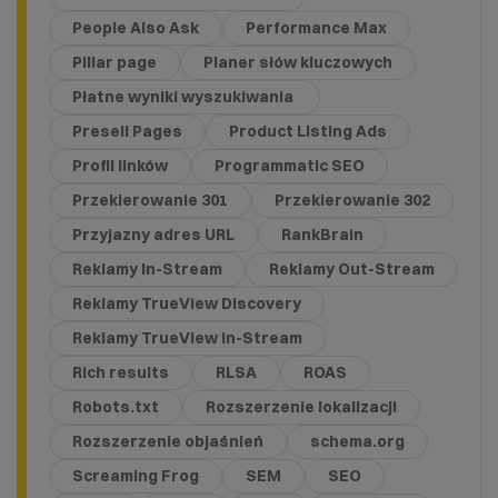
People Also Ask
Performance Max
Pillar page
Planer słów kluczowych
Płatne wyniki wyszukiwania
Presell Pages
Product Listing Ads
Profil linków
Programmatic SEO
Przekierowanie 301
Przekierowanie 302
Przyjazny adres URL
RankBrain
Reklamy In-Stream
Reklamy Out-Stream
Reklamy TrueView Discovery
Reklamy TrueView in-Stream
Rich results
RLSA
ROAS
Robots.txt
Rozszerzenie lokalizacji
Rozszerzenie objaśnień
schema.org
Screaming Frog
SEM
SEO