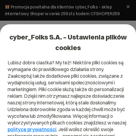
Promocja powitalna dla klientów cyber_Folks - sklep
internetowy Shoper w cenie 259 zł z kodem: CFSHOPER259
cyber_Folks S.A. – Ustawienia plików
cookies
Lubisz dobre ciastka? My też! Niektóre pliki cookies są
wymagane do prawidłowego działania strony.
Zaakceptuj także dodatkowe pliki cookies, związane z
wydajnością usług, serwisami społecznościowymi i
marketingiem. Pliki cookie służą także do personalizacji
reklam. Dzięki nim otrzymasz najlepsze doświadczenie
naszej strony internetowej, którą stale doskonalimy.
Udzielona dobrowolnie zgoda w każdej chwili może być
Czym jest Black Hat SEO?
wycofana lub zmodyfikowana. Więcej informacji o
wykorzystywanych plikach cookies znajdziesz w naszej
Przeczytaj czym jest
Black Hat SEO
w naszym słowniku.
polityce prywatności
. Jeśli wolisz określić swoje
Pomoże Ci to lepiej zrozumieć, czym dokładnie jest
Black