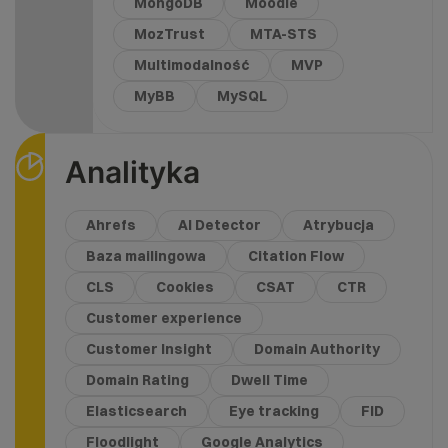
MongoDB
Moodle
MozTrust
MTA-STS
Multimodalność
MVP
MyBB
MySQL
Analityka
Ahrefs
AI Detector
Atrybucja
Baza mailingowa
Citation Flow
CLS
Cookies
CSAT
CTR
Customer experience
Customer Insight
Domain Authority
Domain Rating
Dwell Time
Elasticsearch
Eye tracking
FID
Floodlight
Google Analytics