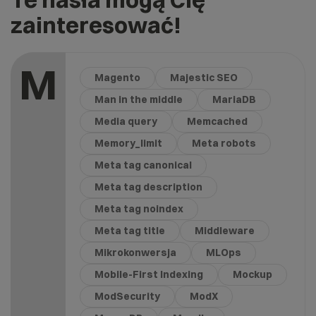
zainteresować!
M
Magento
Majestic SEO
Man in the middle
MariaDB
Media query
Memcached
Memory_limit
Meta robots
Meta tag canonical
Meta tag description
Meta tag noindex
Meta tag title
Middleware
Mikrokonwersja
MLOps
Mobile-First Indexing
Mockup
ModSecurity
ModX