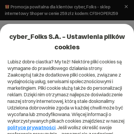
Promocja powitalna dla klientów cyber_Folks - sklep
internetowy Shoper w cenie 259 zł z kodem: CFSHOPER259
cyber_Folks S.A. – Ustawienia plików
cookies
Lubisz dobre ciastka? My też! Niektóre pliki cookies są
wymagane do prawidłowego działania strony.
Zaakceptuj także dodatkowe pliki cookies, związane z
wydajnością usług, serwisami społecznościowymi i
marketingiem. Pliki cookie służą także do personalizacji
reklam. Dzięki nim otrzymasz najlepsze doświadczenie
naszej strony internetowej, którą stale doskonalimy.
Udzielona dobrowolnie zgoda w każdej chwili może być
Czym jest MozRank?
wycofana lub zmodyfikowana. Więcej informacji o
wykorzystywanych plikach cookies znajdziesz w naszej
Przeczytaj czym jest
MozRank
w naszym słowniku.
polityce prywatności
. Jeśli wolisz określić swoje
Pomoże Ci to lepiej zrozumieć, czym dokładnie jest