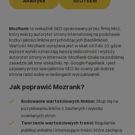
Analityka
SEO i SEM
MozRank
to wskaźnik SEO opracowany przez firmę Moz,
który mierzy autorytet strony internetowej na podstawie
liczby i jakości linków przychodzących (
backlinków
).
Wartość MozRank wyrażana jest w skali od 0 do 10, gdzie
wyższe wyniki oznaczają lepszą widoczność i wyższy
autorytet strony w internecie. MozRank działa na podobnej
zasadzie jak inne wskaźniki, np. Google PageRank, i jest
używany przez specjalistów SEO do oceny, jak dobrze
strona radzi sobie w rankingach wyszukiwarek.
Jak poprawić Mozrank?
Budowanie wartościowych linków:
Skup się na
pozyskiwaniu linków z zaufanych i wysoko
ocenianych stron.
Tworzenie wartościowych treści:
Regularnie
publikuj unikalne i interesujące treści, które zachęcą