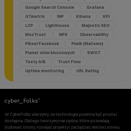
Google Search Console
Grafana
GTmetrix
INP
Kibana
KPI
LCP
Lighthouse
Majestic SEO
MozTrust
NPS
Observability
Piksel Facebook
Piwik (Matomo)
Planer słów kluczowych
SWOT
Testy A/B
Trust Flow
Uptime monitoring
URL Rating
W CyberFolks wierzymy, że technologia powinna być prosta i
dostępna. Dlatego tworzymy narzędzia, które pozwalają
budować strony, rozwijać projekty i zarządzać nimi bez stresu.